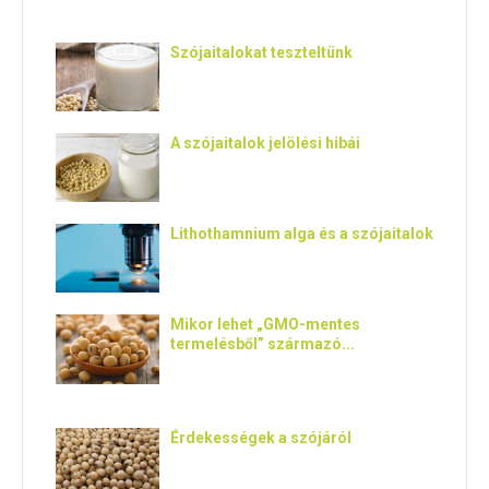
E
Szójaitalokat teszteltünk
N
U
A szójaitalok jelölési hibái
Lithothamnium alga és a szójaitalok
Mikor lehet „GMO-mentes
termelésből” származó...
Érdekességek a szójáról