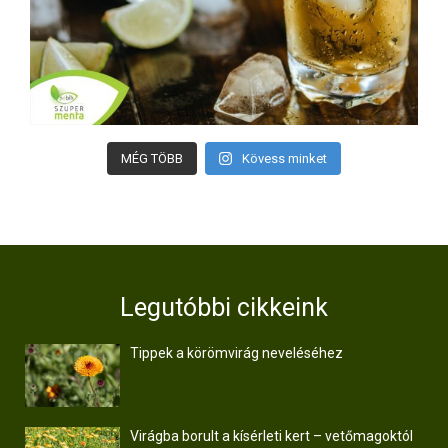
MÉG TÖBB
Kövess minket
Legutóbbi cikkeink
Tippek a körömvirág neveléséhez
Virágba borult a kísérleti kert – vetőmagoktól