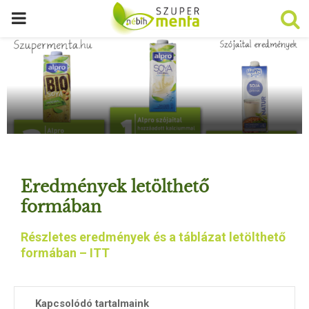
P
R
I
M
A
Eredmények letölthető
R
formában
Részletes eredmények és a táblázat letölthető
Y
formában – ITT
M
Kapcsolódó tartalmaink