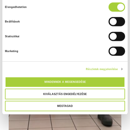
H
Adatkezelési tájékoztató
Elengedhetetlen
o
z
Beállítások
z
á
Statisztikai
j
á
Marketing
r
u
l
Részletek megjelenítése
á
s
MINDENNEK A MEGENGEDÉSE
k
i
KIVÁLASZTÁS ENGEDÉLYEZÉSE
v
MEGTAGAD
á
l
a
s