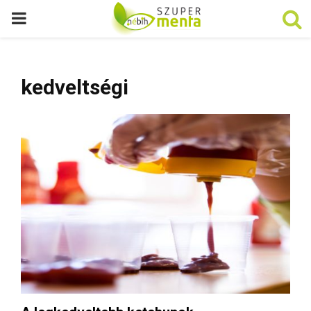
P
R
kedveltségi
I
M
A
R
Y
M