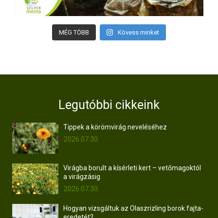
MÉG TÖBB
Kövess minket
Legutóbbi cikkeink
Tippek a körömvirág neveléséhez
2026.07.30.
Virágba borult a kísérleti kert – vetőmagoktól
a virágzásig
2026.07.30.
Hogyan vizsgáltuk az Olaszrizling borok fajta-
eredetét?