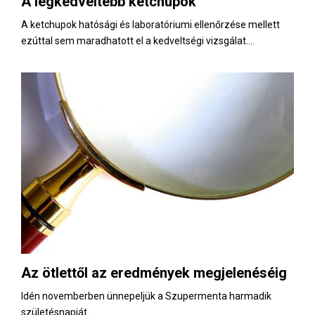
A legkedveltebb ketchupok
E
A ketchupok hatósági és laboratóriumi ellenőrzése mellett
ezúttal sem maradhatott el a kedveltségi vizsgálat....
N
U
Az ötlettől az eredmények megjelenéséig
Idén novemberben ünnepeljük a Szupermenta harmadik
születésnapját....