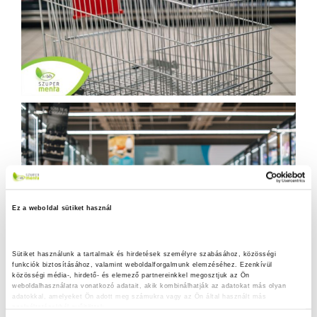
Ez a weboldal sütiket használ
Sütiket használunk a tartalmak és hirdetések személyre szabásához, közösségi 
funkciók biztosításához, valamint weboldalforgalmunk elemzéséhez. Ezenkívül 
közösségi média-, hirdető- és elemező partnereinkkel megosztjuk az Ön 
weboldalhasználatra vonatkozó adatait, akik kombinálhatják az adatokat más olyan 
adatokkal, amelyeket Ön adott meg számukra vagy az Ön által használt más 
szolgáltatásokból gyűjtöttek.