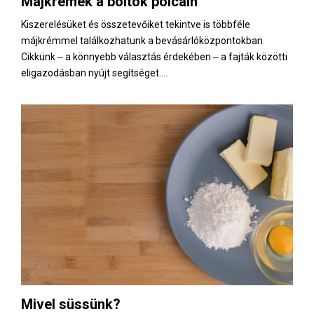
Májkrémek a boltok polcain
E
Kiszerelésüket és összetevőiket tekintve is többféle
májkrémmel találkozhatunk a bevásárlóközpontokban.
N
Cikkünk ‒ a könnyebb választás érdekében ‒ a fajták közötti
eligazodásban nyújt segítséget....
U
Mivel süssünk?