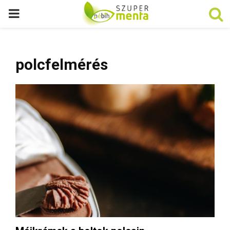
P
R
polcfelmérés
I
M
A
R
Y
M