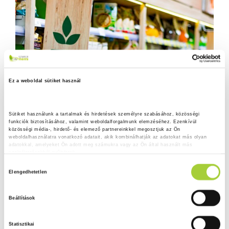
Ez a weboldal sütiket használ
Sütiket használunk a tartalmak és hirdetések személyre szabásához, közösségi 
funkciók biztosításához, valamint weboldalforgalmunk elemzéséhez. Ezenkívül 
közösségi média-, hirdető- és elemező partnereinkkel megosztjuk az Ön 
weboldalhasználatra vonatkozó adatait, akik kombinálhatják az adatokat más olyan 
adatokkal, amelyeket Ön adott meg számukra vagy az Ön által használt más 
szolgáltatásokból gyűjtöttek.
H
Adatkezelési tájékoztató
Elengedhetetlen
o
z
Beállítások
z
á
Statisztikai
j