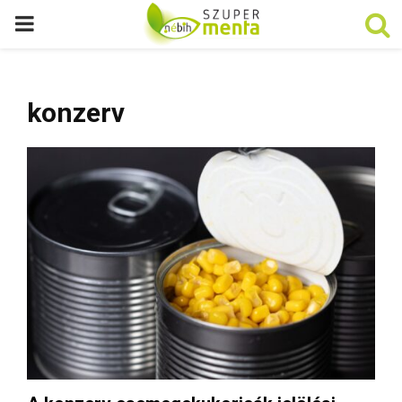
P
R
konzerv
I
M
A
R
Y
M