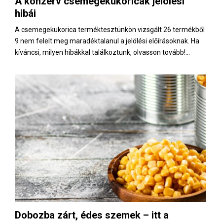
A konzerv csemegekukoricák jelölési
E
hibái
N
A csemegekukorica terméktesztünkön vizsgált 26 termékből
9 nem felelt meg maradéktalanul a jelölési előírásoknak. Ha
kíváncsi, milyen hibákkal találkoztunk, olvasson tovább!...
U
Dobozba zárt, édes szemek – itt a