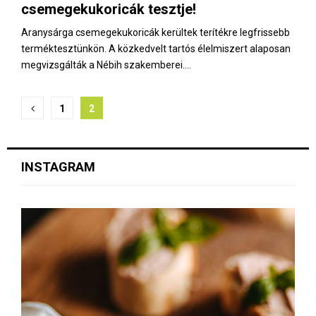
csemegekukoricák tesztje!
Aranysárga csemegekukoricák kerültek terítékre legfrissebb
terméktesztünkön. A közkedvelt tartós élelmiszert alaposan
megvizsgálták a Nébih szakemberei....
B
1
2
e
j
INSTAGRAM
e
g
y
z
é
s