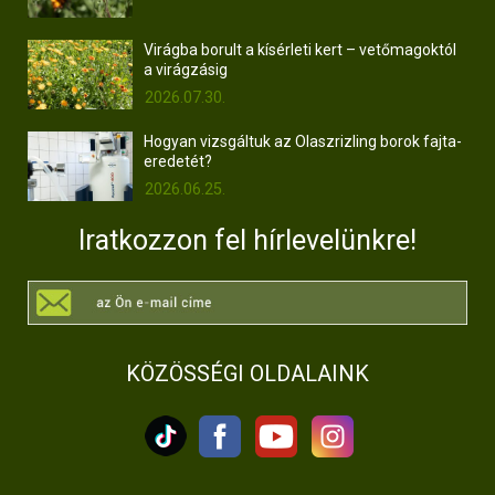
Virágba borult a kísérleti kert – vetőmagoktól
a virágzásig
2026.07.30.
Hogyan vizsgáltuk az Olaszrizling borok fajta-
eredetét?
2026.06.25.
Iratkozzon fel hírlevelünkre!
KÖZÖSSÉGI OLDALAINK