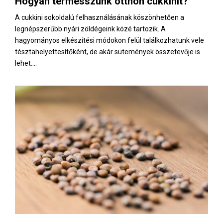
Hogyan termesszünk otthon cukkinit?
E
A cukkini sokoldalú felhasználásának köszönhetően a
legnépszerűbb nyári zöldégeink közé tartozik. A
N
hagyományos elkészítési módokon felül találkozhatunk vele
tésztahelyettesítőként, de akár sütemények összetevője is
U
lehet....