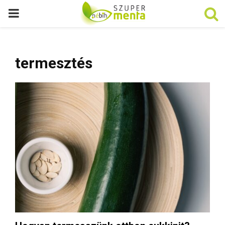
P
R
termesztés
I
M
A
R
Y
M