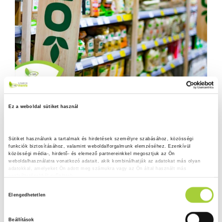
Ez a weboldal sütiket használ
Sütiket használunk a tartalmak és hirdetések személyre szabásához, közösségi 
funkciók biztosításához, valamint weboldalforgalmunk elemzéséhez. Ezenkívül 
közösségi média-, hirdető- és elemező partnereinkkel megosztjuk az Ön 
weboldalhasználatra vonatkozó adatait, akik kombinálhatják az adatokat más olyan 
adatokkal, amelyeket Ön adott meg számukra vagy az Ön által használt más 
szolgáltatásokból gyűjtöttek.
H
Adatkezelési tájékoztató
Elengedhetetlen
o
z
Beállítások