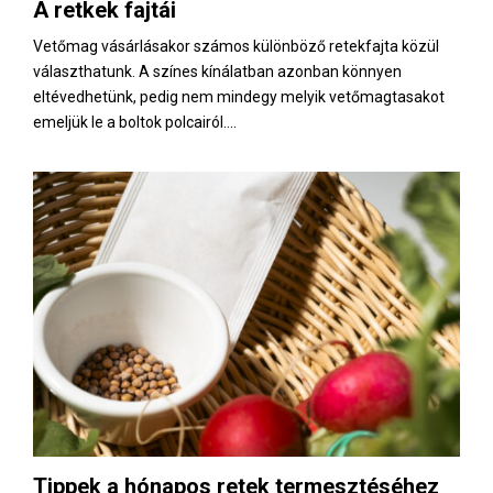
A retkek fajtái
Vetőmag vásárlásakor számos különböző retekfajta közül
választhatunk. A színes kínálatban azonban könnyen
eltévedhetünk, pedig nem mindegy melyik vetőmagtasakot
emeljük le a boltok polcairól....
Tippek a hónapos retek termesztéséhez