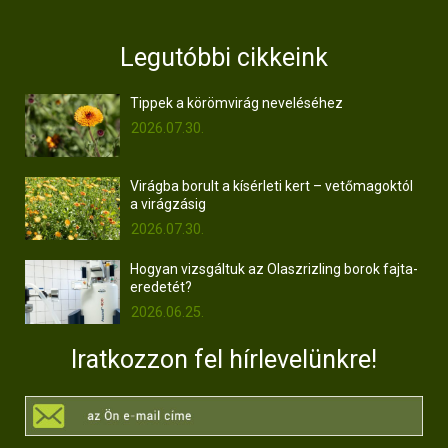
Legutóbbi cikkeink
Tippek a körömvirág neveléséhez
2026.07.30.
Virágba borult a kísérleti kert – vetőmagoktól
a virágzásig
2026.07.30.
Hogyan vizsgáltuk az Olaszrizling borok fajta-
eredetét?
2026.06.25.
Iratkozzon fel hírlevelünkre!