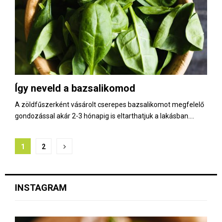
Így neveld a bazsalikomod
A zöldfűszerként vásárolt cserepes bazsalikomot megfelelő
gondozással akár 2-3 hónapig is eltarthatjuk a lakásban....
B
1
2
e
j
INSTAGRAM
e
g