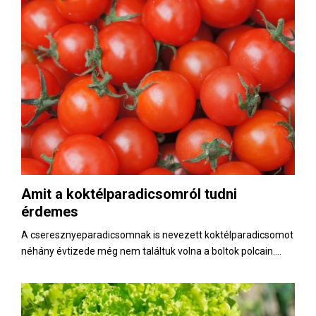
Amit a koktélparadicsomról tudni
érdemes
A cseresznyeparadicsomnak is nevezett koktélparadicsomot
néhány évtizede még nem találtuk volna a boltok polcain....