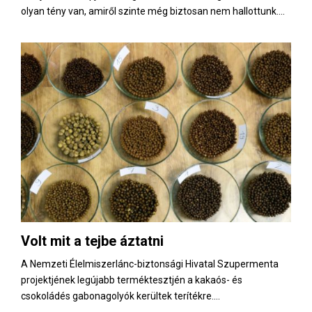
olyan tény van, amiről szinte még biztosan nem hallottunk....
Volt mit a tejbe áztatni
A Nemzeti Élelmiszerlánc-biztonsági Hivatal Szupermenta
projektjének legújabb terméktesztjén a kakaós- és
csokoládés gabonagolyók kerültek terítékre....