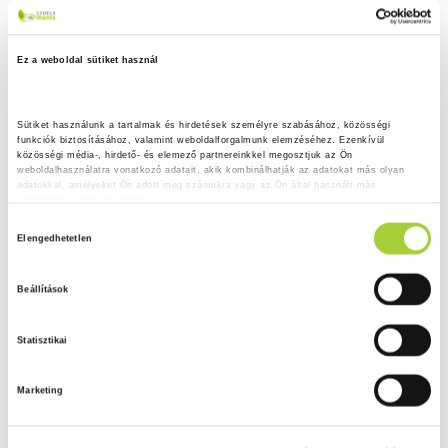
Ez a weboldal sütiket használ
Sütiket használunk a tartalmak és hirdetések személyre szabásához, közösségi 
funkciók biztosításához, valamint weboldalforgalmunk elemzéséhez. Ezenkívül 
közösségi média-, hirdető- és elemező partnereinkkel megosztjuk az Ön 
weboldalhasználatra vonatkozó adatait, akik kombinálhatják az adatokat más olyan 
adatokkal, amelyeket Ön adott meg számukra vagy az Ön által használt más 
szolgáltatásokból gyűjtöttek.
H
Adatkezelési tájékoztató
Elengedhetetlen
o
z
Beállítások
z
á
Statisztikai
j
á
Marketing
r
u
l