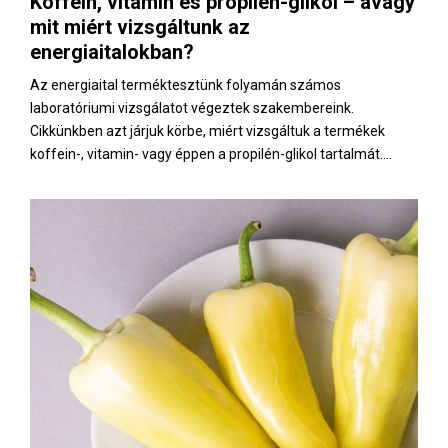
Koffein, vitamin és propilén-glikol – avagy
E
mit miért vizsgáltunk az
energiaitalokban?
N
Az energiaital terméktesztünk folyamán számos
laboratóriumi vizsgálatot végeztek szakembereink.
U
Cikkünkben azt járjuk körbe, miért vizsgáltuk a termékek
koffein-, vitamin- vagy éppen a propilén-glikol tartalmát....