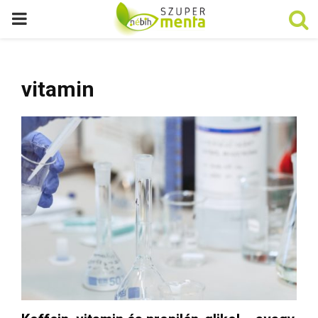
P
R
vitamin
I
M
A
R
Y
M