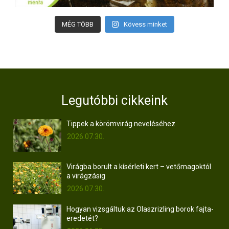
MÉG TÖBB
Kövess minket
Legutóbbi cikkeink
Tippek a körömvirág neveléséhez
2026.07.30.
Virágba borult a kísérleti kert – vetőmagoktól
a virágzásig
2026.07.30.
Hogyan vizsgáltuk az Olaszrizling borok fajta-
eredetét?