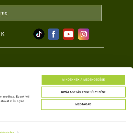
NK
tkozat
MINDENNEK A MEGENGEDÉSE
KIVÁLASZTÁS ENGEDÉLYEZÉSE
emzéséhez. Ezenkívül 
atokat más olyan 
MEGTAGAD
jelenítése