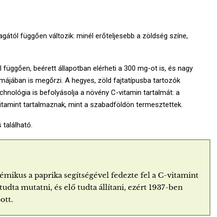
gától függően változik: minél erőteljesebb a zöldség színe,
l függően, beérett állapotban elérheti a 300 mg-ot is, és nagy
rmájában is megőrzi. A hegyes, zöld fajtatípusba tartozók
hnológia is befolyásolja a növény C-vitamin tartalmát: a
tamint tartalmaznak, mint a szabadföldön termesztettek.
 található.
émikus a paprika segítségével fedezte fel a C-vitamint
 tudta mutatni, és elő tudta állítani, ezért 1937-ben
ott.