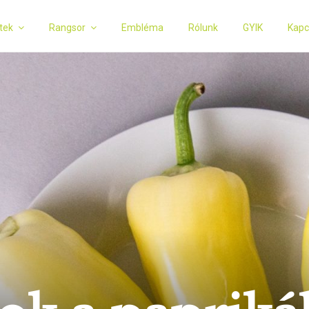
tek
Rangsor
Embléma
Rólunk
GYIK
Kapc