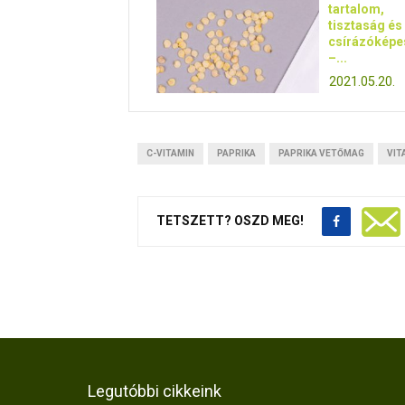
tartalom,
tisztaság és
csírázókép
–...
2021.05.20.
C-VITAMIN
PAPRIKA
PAPRIKA VETŐMAG
VIT
TETSZETT? OSZD MEG!
Legutóbbi cikkeink