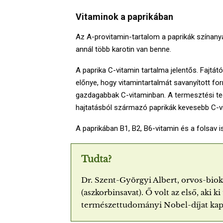
Vitaminok a paprikában
Az A-provitamin-tartalom a paprikák színanya
annál több karotin van benne.
A paprika C-vitamin tartalma jelentős. Fajtátó
előnye, hogy vitamintartalmát savanyított fo
gazdagabbak C-vitaminban. A termesztési tec
hajtatásból származó paprikák kevesebb C-vi
A paprikában B1, B2, B6-vitamin és a folsav is
Tudta?
Dr. Szent-Györgyi Albert, orvos-biok
(aszkorbinsavat). Ő volt az első, aki ki
természettudományi Nobel-díjat kap