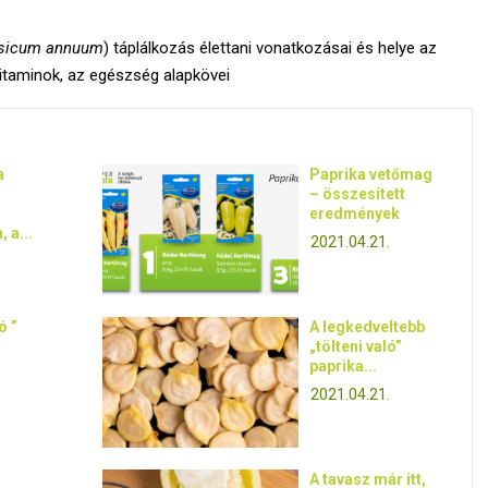
sicum annuum
) táplálkozás élettani vonatkozásai és helye az
taminok, az egészség alapkövei
a
Paprika vetőmag
– összesített
eredmények
 a...
2021.04.21.
ó ”
A legkedveltebb
„tölteni való”
paprika...
2021.04.21.
A tavasz már itt,