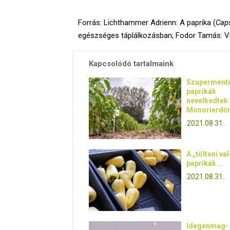
Forrás: Lichthammer Adrienn: A paprika (
Cap
egészséges táplálkozásban; Fodor Tamás: Vi
Kapcsolódó tartalmaink
Szuperment
paprikák
nevelkedtek
Monorierdőn,
2021.08.31.
A „tölteni val
paprikák...
2021.08.31.
Idegenmag-