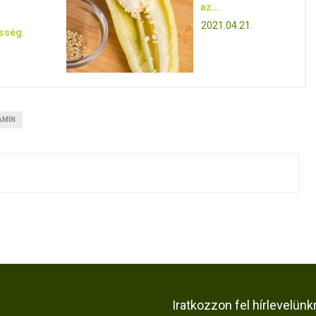
az...
2021.04.21.
esség
AMIN
Iratkozzon fel hírlevelünk