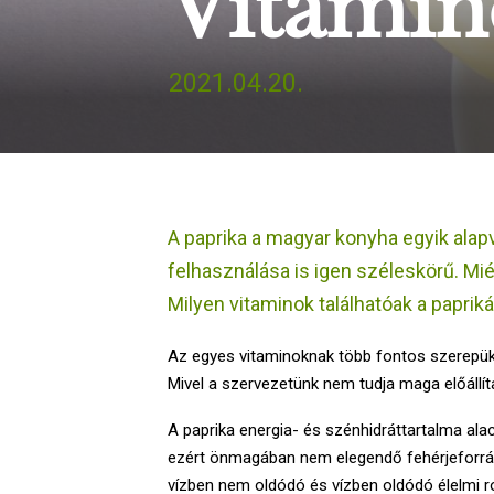
Vitamin
2021.04.20.
A paprika a magyar konyha egyik alap
felhasználása is igen széleskörű. M
Milyen vitaminok találhatóak a paprik
Az egyes vitaminoknak több fontos szerepük i
Mivel a szervezetünk nem tudja maga előállíta
A paprika energia- és szénhidráttartalma al
ezért önmagában nem elegendő fehérjeforrás)
vízben nem oldódó és vízben oldódó élelmi ro