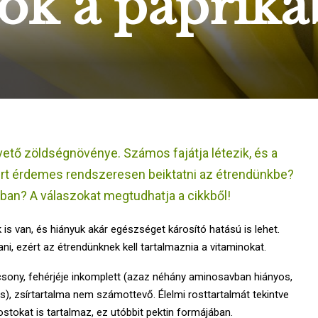
ok a paprik
vető zöldségnövénye. Számos fajátja létezik, és a
iért érdemes rendszeresen beiktatni az étrendünkbe?
ában? A válaszokat megtudhatja a cikkből!
s van, és hiányuk akár egészséget károsító hatású is lehet.
ni, ezért az étrendünknek kell tartalmaznia a vitaminokat.
acsony, fehérjéje inkomplett (azaz néhány aminosavban hiányos,
, zsírtartalma nem számottevő. Élelmi rosttartalmát tekintve
stokat is tartalmaz, ez utóbbit pektin formájában.