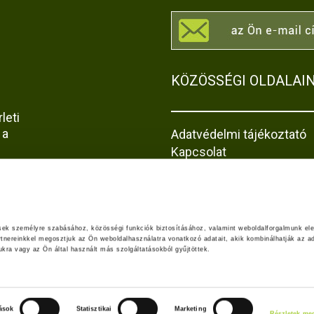
KÖZÖSSÉGI OLDALAI
leti
 a
Adatvédelmi tájékoztató
Kapcsolat
Impresszum
Akadálymentesítési nyila
z
jta-
ések személyre szabásához, közösségi funkciók biztosításához, valamint weboldalforgalmunk el
rtnereinkkel megosztjuk az Ön weboldalhasználatra vonatkozó adatait, akik kombinálhatják az ad
ra vagy az Ön által használt más szolgáltatásokból gyűjtöttek.
tások
Statisztikai
Marketing
Részletek meg