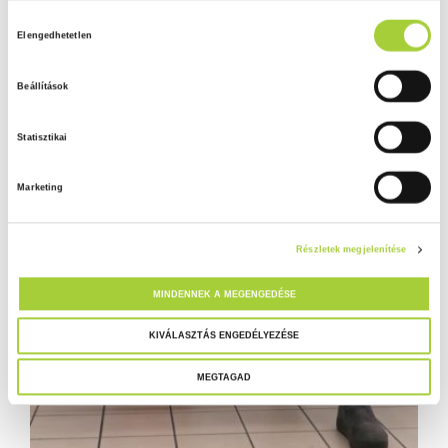
H
Adatkezelési tájékoztató
Elengedhetetlen
o
z
Beállítások
z
á
Statisztikai
j
á
Marketing
r
u
l
Részletek megjelenítése
á
s
MINDENNEK A MEGENGEDÉSE
k
i
KIVÁLASZTÁS ENGEDÉLYEZÉSE
v
MEGTAGAD
á
l
a