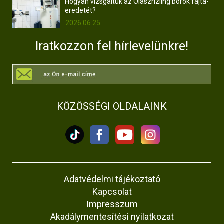
Hogyan vizsgáltuk az Olaszrizling borok fajta-
eredetét?
2026.06.25.
Iratkozzon fel hírlevelünkre!
KÖZÖSSÉGI OLDALAINK
Adatvédelmi tájékoztató
Kapcsolat
Impresszum
Akadálymentesítési nyilatkozat