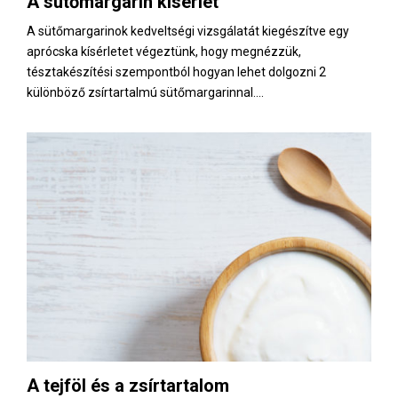
A sütőmargarin kísérlet
E
A sütőmargarinok kedveltségi vizsgálatát kiegészítve egy
aprócska kísérletet végeztünk, hogy megnézzük,
N
tésztakészítési szempontból hogyan lehet dolgozni 2
különböző zsírtartalmú sütőmargarinnal....
U
A tejföl és a zsírtartalom