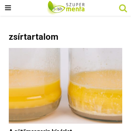
P
R
zsírtartalom
I
M
A
R
Y
M