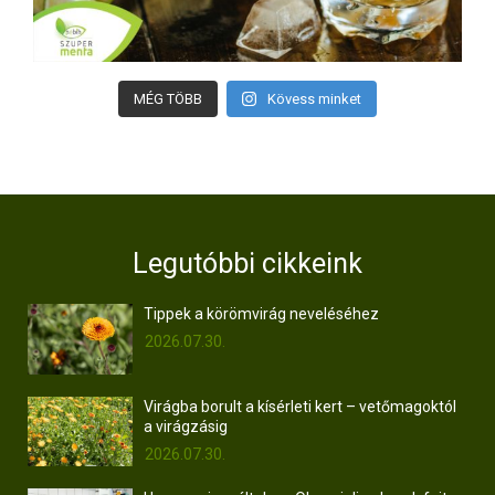
MÉG TÖBB
Kövess minket
Legutóbbi cikkeink
Tippek a körömvirág neveléséhez
2026.07.30.
Virágba borult a kísérleti kert – vetőmagoktól
a virágzásig
2026.07.30.