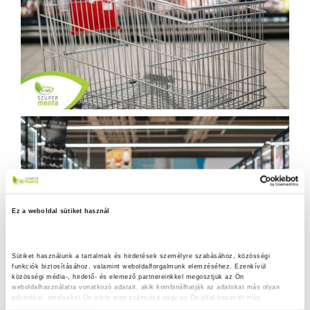
Ez a weboldal sütiket használ
Sütiket használunk a tartalmak és hirdetések személyre szabásához, közösségi 
funkciók biztosításához, valamint weboldalforgalmunk elemzéséhez. Ezenkívül 
közösségi média-, hirdető- és elemező partnereinkkel megosztjuk az Ön 
weboldalhasználatra vonatkozó adatait, akik kombinálhatják az adatokat más olyan 
adatokkal, amelyeket Ön adott meg számukra vagy az Ön által használt más 
szolgáltatásokból gyűjtöttek.