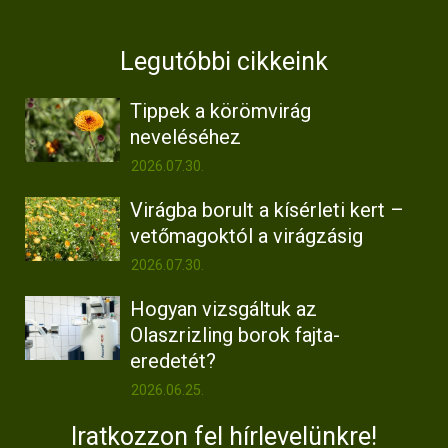
Legutóbbi cikkeink
Tippek a körömvirág
neveléséhez
2026.07.30.
Virágba borult a kísérleti kert –
vetőmagoktól a virágzásig
2026.07.30.
Hogyan vizsgáltuk az
Olaszrizling borok fajta-
eredetét?
2026.06.25.
Iratkozzon fel hírlevelünkre!