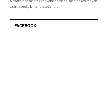
A csokoládé az örök kedvenc édesség, az érdekes tények
száma pedig kimeríthetetlen…...
FACEBOOK