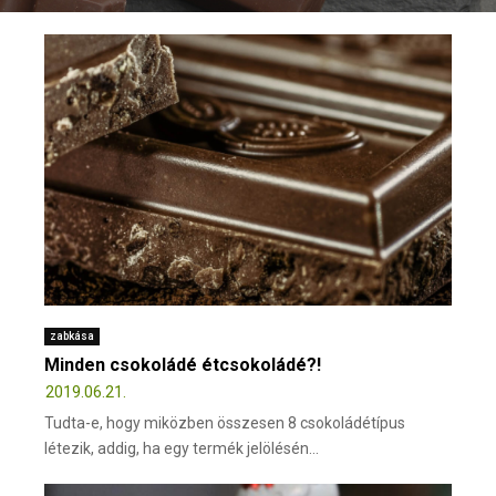
E
N
U
zabkása
Minden csokoládé étcsokoládé?!
2019.06.21.
Tudta-e, hogy miközben összesen 8 csokoládétípus
létezik, addig, ha egy termék jelölésén...