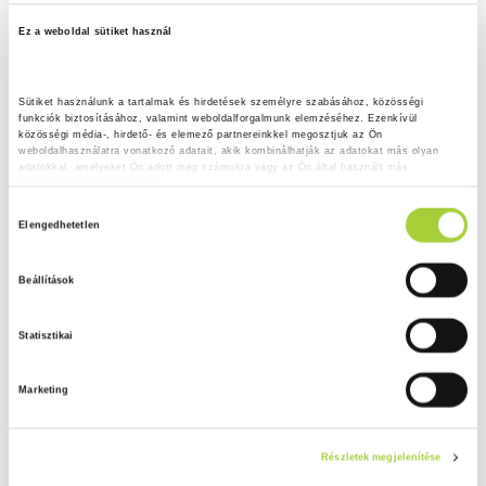
Ez a weboldal sütiket használ
Sütiket használunk a tartalmak és hirdetések személyre szabásához, közösségi 
funkciók biztosításához, valamint weboldalforgalmunk elemzéséhez. Ezenkívül 
közösségi média-, hirdető- és elemező partnereinkkel megosztjuk az Ön 
weboldalhasználatra vonatkozó adatait, akik kombinálhatják az adatokat más olyan 
adatokkal, amelyeket Ön adott meg számukra vagy az Ön által használt más 
szolgáltatásokból gyűjtöttek.
H
Adatkezelési tájékoztató
Elengedhetetlen
o
z
Beállítások
z
á
Statisztikai
j
á
Marketing
r
u
l
Részletek megjelenítése
á