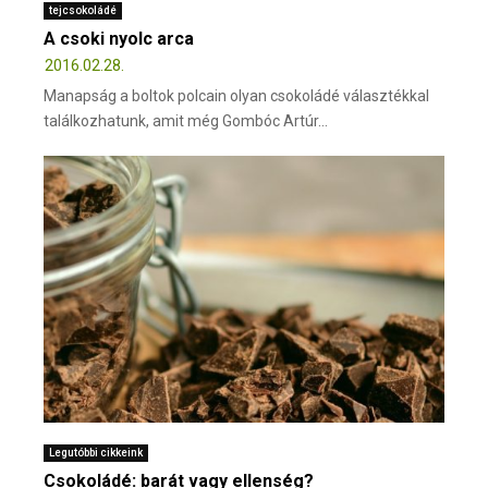
tejcsokoládé
A csoki nyolc arca
2016.02.28.
Manapság a boltok polcain olyan csokoládé választékkal
találkozhatunk, amit még Gombóc Artúr...
Legutóbbi cikkeink
Csokoládé: barát vagy ellenség?