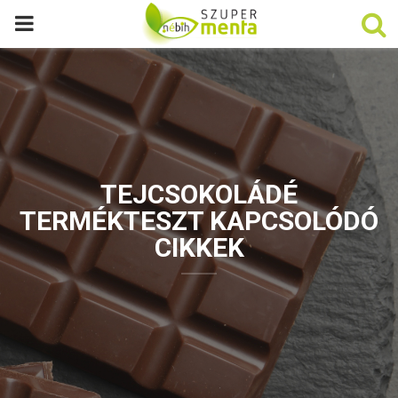
P
R
I
M
TEJCSOKOLÁDÉ
A
TERMÉKTESZT KAPCSOLÓDÓ
CIKKEK
R
Y
M