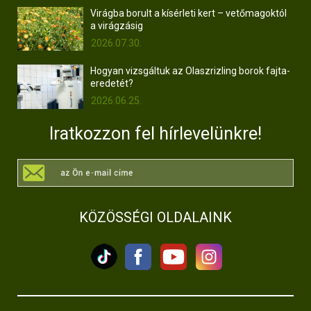
Virágba borult a kísérleti kert – vetőmagoktól
a virágzásig
2026.07.30.
Hogyan vizsgáltuk az Olaszrizling borok fajta-
eredetét?
2026.06.25.
Iratkozzon fel hírlevelünkre!
KÖZÖSSÉGI OLDALAINK