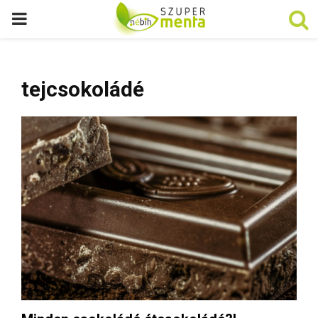
P
R
tejcsokoládé
I
M
A
R
Y
M