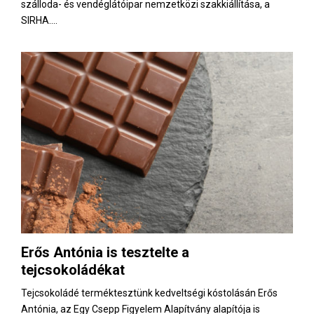
szálloda- és vendéglátóipar nemzetközi szakkiállítása, a
SIRHA....
Erős Antónia is tesztelte a
tejcsokoládékat
Tejcsokoládé terméktesztünk kedveltségi kóstolásán Erős
Antónia, az Egy Csepp Figyelem Alapítvány alapítója is