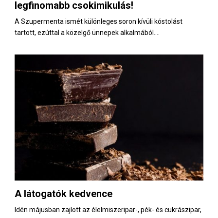
legfinomabb csokimikulás!
A Szupermenta ismét különleges soron kívüli kóstolást
tartott, ezúttal a közelgő ünnepek alkalmából....
A látogatók kedvence
Idén májusban zajlott az élelmiszeripar-, pék- és cukrászipar,