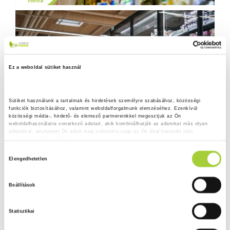
Ez a weboldal sütiket használ
Sütiket használunk a tartalmak és hirdetések személyre szabásához, közösségi 
funkciók biztosításához, valamint weboldalforgalmunk elemzéséhez. Ezenkívül 
közösségi média-, hirdető- és elemező partnereinkkel megosztjuk az Ön 
weboldalhasználatra vonatkozó adatait, akik kombinálhatják az adatokat más olyan 
adatokkal, amelyeket Ön adott meg számukra vagy az Ön által használt más 
szolgáltatásokból gyűjtöttek.
H
Adatkezelési tájékoztató
Elengedhetetlen
o
z
Beállítások
z
á
Statisztikai
j
á