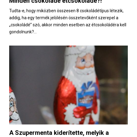
Minden csokoládé étcsokoládé?!
E
Tudta-e, hogy miközben összesen 8 csokoládétípus létezik,
addig, ha egy termék jelölésén összetevőként szerepel a
N
„csokoládé” szó, akkor minden esetben az étcsokoládéra kell
gondolnunk?...
U
A Szupermenta kiderítette, melyik a