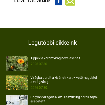
TETSZETT? OSZD MEG!
Legutóbbi cikkeink
Tippek a körömvirág neveléséhez
2026.07.30.
Virágba borult a kísérleti kert – vetőmagoktól
a virágzásig
2026.07.30.
Hogyan vizsgáltuk az Olaszrizling borok fajta-
eredetét?