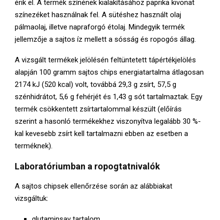
érik el. A termék színének kialakításához paprika kivonat
színezéket használnak fel. A sütéshez használt olaj
pálmaolaj, illetve napraforgó étolaj. Mindegyik termék
jellemzője a sajtos íz mellett a sósság és ropogós állag.
A vizsgált termékek jelölésén feltüntetett tápértékjelölés
alapján 100 gramm sajtos chips energiatartalma átlagosan
2174 kJ (520 kcal) volt, továbbá 29,3 g zsírt, 57,5 g
szénhidrátot, 5,6 g fehérjét és 1,43 g sót tartalmaztak. Egy
termék csökkentett zsírtartalommal készült (előírás
szerint a hasonló termékekhez viszonyítva legalább 30 %-
kal kevesebb zsírt kell tartalmazni ebben az esetben a
terméknek).
Laboratóriumban a ropogtatnivalók
A sajtos chipsek ellenőrzése során az alábbiakat
vizsgáltuk:
glutaminsav tartalom,