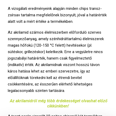
A vizsgálati eredményeink alapján minden chips transz-
zsírsav tartalma megfelelőnek bizonyult, jóval a határérték
alatt volt a mért értéke a termékekben.
Az akrilamid számos élelmiszerben előforduló szerves
szennyezőanyag, amely szénhidráttartalmú élelmiszerek
magas hőfokú (120-150 °C felett) hevítésekor (pl.
sütéskor, grillezéskor) keletkezik. Erre a vegyületre nincs
jogszabályi határérték, hanem csak figyelmeztető
(indikatív) érték. Az akrilamidnak viszont hosszú távon
káros hatása lehet az emberi szervezetre, így az
előállítóknak törekedni kell az étrendi bevitel
csökkentésére, az ésszerűen elérhető lehetséges
legalacsonyabb szinten tartására.
Az akrilamidról még több érdekességet olvashat előző
cikkünkben!