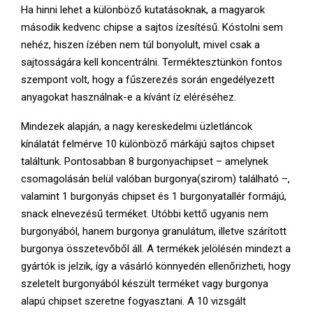
Ha hinni lehet a különböző kutatásoknak, a magyarok
második kedvenc chipse a sajtos ízesítésű. Kóstolni sem
nehéz, hiszen ízében nem túl bonyolult, mivel csak a
sajtosságára kell koncentrálni. Terméktesztünkön fontos
szempont volt, hogy a fűszerezés során engedélyezett
anyagokat használnak-e a kívánt íz eléréséhez.
Mindezek alapján, a nagy kereskedelmi üzletláncok
kínálatát felmérve 10 különböző márkájú sajtos chipset
találtunk. Pontosabban 8 burgonyachipset – amelynek
csomagolásán belül valóban burgonya(szirom) található –,
valamint 1 burgonyás chipset és 1 burgonyatallér formájú,
snack elnevezésű terméket. Utóbbi kettő ugyanis nem
burgonyából, hanem burgonya granulátum, illetve szárított
burgonya összetevőből áll. A termékek jelölésén mindezt a
gyártók is jelzik, így a vásárló könnyedén ellenőrizheti, hogy
szeletelt burgonyából készült terméket vagy burgonya
alapú chipset szeretne fogyasztani. A 10 vizsgált