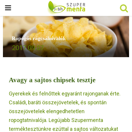
P
R
Ropogós rágcsálnivalók
I
2017.09.07.
M
A
Avagy a sajtos chipsek tesztje
R
Gyerekek és felnőttek egyaránt rajonganak érte.
Családi, baráti összejövetelek, és spontán
Y
összejövetelek elengedhetetlen
M
ropogtatnivalója. Legújabb Szupermenta
terméktesztünkre ezúttal a sajtos változatukat