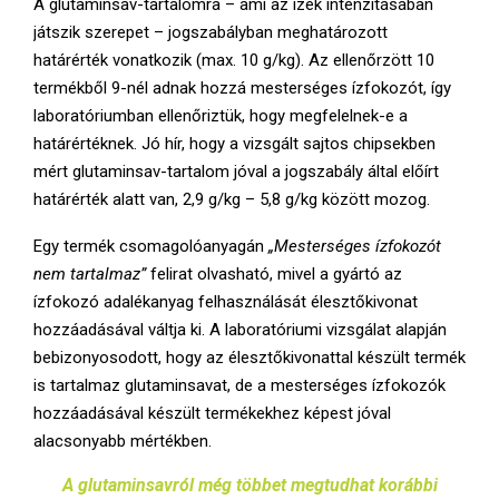
A glutaminsav-tartalomra – ami az ízek intenzitásában
játszik szerepet – jogszabályban meghatározott
határérték vonatkozik (max. 10 g/kg). Az ellenőrzött 10
termékből 9-nél adnak hozzá mesterséges ízfokozót, így
laboratóriumban ellenőriztük, hogy megfelelnek-e a
határértéknek. Jó hír, hogy a vizsgált sajtos chipsekben
mért glutaminsav-tartalom jóval a jogszabály által előírt
határérték alatt van, 2,9 g/kg – 5,8 g/kg között mozog.
Egy termék csomagolóanyagán
„Mesterséges ízfokozót
nem tartalmaz”
felirat olvasható, mivel a gyártó az
ízfokozó adalékanyag felhasználását élesztőkivonat
hozzáadásával váltja ki. A laboratóriumi vizsgálat alapján
bebizonyosodott, hogy az élesztőkivonattal készült termék
is tartalmaz glutaminsavat, de a mesterséges ízfokozók
hozzáadásával készült termékekhez képest jóval
alacsonyabb mértékben.
A glutaminsavról még többet megtudhat korábbi