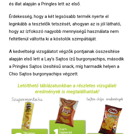
és illat alapján a Pringles lett az első.
Érdekesség, hogy a két legsósabb termék nyerte el
leginkább a tesztelők tetszését, ahogyan az is jól látható,
hogy az ízfokozó nagyobb mennyiségű használata nem
feltétlenül váltotta ki a kóstolók szimpátiáját.
A kedveltségi vizsgálatot végzők pontjainak összesítése
alapján első lett a Lay’s Sajtos ízű burgonyachips, második
a Pringles Sajtos ízesítésű snack, míg harmadik helyen a
Chio Sajtos burgonyachips végzett.
Letölthető táblázatunkban a részletes vizsgálati
eredmények is megtalálhatóak!