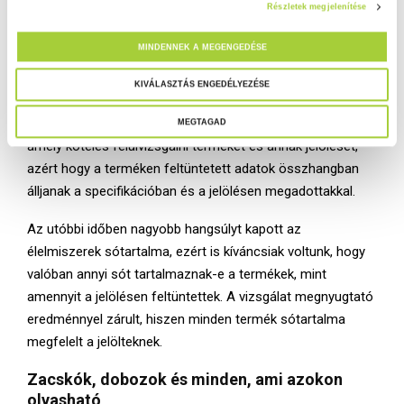
Részletek megjelenítése
tápértékjelölésen szereplő zsír- és sótartalom
á
mennyiségét, illetve hogy annak értéke megfelel-e a
s
MINDENNEK A MEGENGEDÉSE
termékben megtalálható mennyiségnek. A vizsgált
k
termékek közül egynél magasabb volt a mért zsírtartalom,
i
KIVÁLASZTÁS ENGEDÉLYEZÉSE
mint a tápértéktáblázatban feltüntetett érték. A hiba miatt
v
a Nébih figyelmeztetésben részesítette a vállalkozást,
MEGTAGAD
á
amely köteles felülvizsgálni termékét és annak jelölését,
l
azért hogy a terméken feltüntetett adatok összhangban
a
álljanak a specifikációban és a jelölésen megadottakkal.
s
z
Az utóbbi időben nagyobb hangsúlyt kapott az
t
élelmiszerek sótartalma, ezért is kíváncsiak voltunk, hogy
á
valóban annyi sót tartalmaznak-e a termékek, mint
s
amennyit a jelölésen feltüntettek. A vizsgálat megnyugtató
a
eredménnyel zárult, hiszen minden termék sótartalma
megfelelt a jelölteknek.
Zacskók, dobozok és minden, ami azokon
olvasható