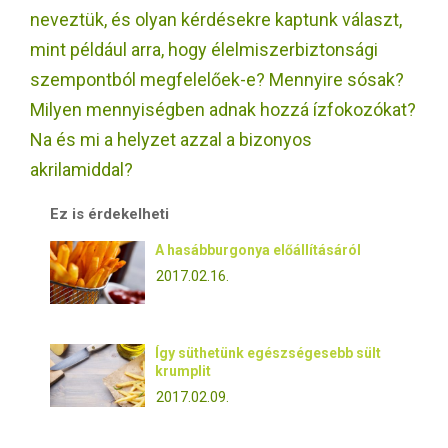
E
neveztük, és olyan kérdésekre kaptunk választ,
mint például arra, hogy élelmiszerbiztonsági
N
szempontból megfelelőek-e? Mennyire sósak?
Milyen mennyiségben adnak hozzá ízfokozókat?
U
Na és mi a helyzet azzal a bizonyos
akrilamiddal?
Ez is érdekelheti
A hasábburgonya előállításáról
2017.02.16.
Így süthetünk egészségesebb sült
krumplit
2017.02.09.