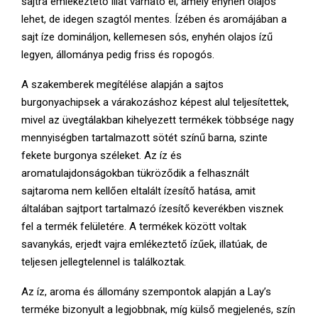
sajtra emlékeztető illat várható el, amely enyhén olajos
lehet, de idegen szagtól mentes. Ízében és aromájában a
sajt íze domináljon, kellemesen sós, enyhén olajos ízű
legyen, állománya pedig friss és ropogós.
A szakemberek megítélése alapján a sajtos
burgonyachipsek a várakozáshoz képest alul teljesítettek,
mivel az üvegtálakban kihelyezett termékek többsége nagy
mennyiségben tartalmazott sötét színű barna, szinte
fekete burgonya széleket. Az íz és
aromatulajdonságokban tükröződik a felhasznált
sajtaroma nem kellően eltalált ízesítő hatása, amit
általában sajtport tartalmazó ízesítő keverékben visznek
fel a termék felületére. A termékek között voltak
savanykás, erjedt vajra emlékeztető ízűek, illatúak, de
teljesen jellegtelennel is találkoztak.
Az íz, aroma és állomány szempontok alapján a Lay’s
terméke bizonyult a legjobbnak, míg külső megjelenés, szín