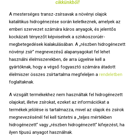
cikkünkből!
A mesterséges transz-zsírsavak a növényi olajok
katalitikus hidrogénezése során keletkeznek, amelyek az
emberi szervezet számára káros anyagok, és jelentős
kockázati tényezőt képviselnek a szívkoszorúér-
megbetegedések kialakulásában. A „részben hidrogénezett
növényi zsír” megnevezésű alapanyagokat fel lehet
használni élelmiszerekben, de arra ügyelnie kell a
gyártóknak, hogy a végső fogyasztó számára átadott
élelmiszer összes zsírtartalma megfeleljen a
rendeletben
foglaltaknak.
A vizsgált termékekhez nem használtak fel hidrogénezett
olajokat, illetve zsírokat, ezeket az információkat a
termékek jelölése is tartalmazza, mivel az olajok és zsírok
megnevezésénél fel kell tüntetni a „teljes mértékben
hidrogénezett” vagy „részben hidrogénezett” kifejezést, ha
ilyen típusú anyagot használnak.