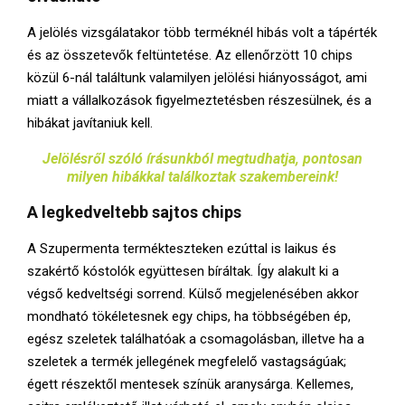
A jelölés vizsgálatakor több terméknél hibás volt a tápérték
és az összetevők feltüntetése. Az ellenőrzött 10 chips
közül 6-nál találtunk valamilyen jelölési hiányosságot, ami
miatt a vállalkozások figyelmeztetésben részesülnek, és a
hibákat javítaniuk kell.
Jelölésről szóló írásunkból megtudhatja, pontosan
milyen hibákkal találkoztak szakembereink!
A legkedveltebb sajtos chips
A Szupermenta termékteszteken ezúttal is laikus és
szakértő kóstolók együttesen bíráltak. Így alakult ki a
végső kedveltségi sorrend. Külső megjelenésében akkor
mondható tökéletesnek egy chips, ha többségében ép,
egész szeletek találhatóak a csomagolásban, illetve ha a
szeletek a termék jellegének megfelelő vastagságúak;
égett részektől mentesek színük aranysárga. Kellemes,