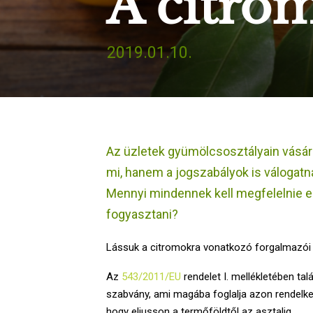
A citro
2019.01.10.
Az üzletek gyümölcsosztályain vásá
mi, hanem a jogszabályok is válogat
Mennyi mindennek kell megfelelnie e
fogyasztani?
Lássuk a citromokra vonatkozó forgalmazói 
Az
543/2011/EU
rendelet I. mellékletében ta
szabvány, ami magába foglalja azon rendelke
hogy eljusson a termőföldtől az asztalig.