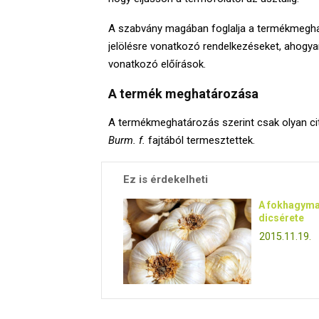
A szabvány magában foglalja a termékmeghat
jelölésre vonatkozó rendelkezéseket, ahogya
vonatkozó előírások.
A termék meghatározása
A termékmeghatározás szerint csak olyan ci
Burm. f.
fajtából termesztettek.
Ez is érdekelheti
A fokhagym
dicsérete
2015.11.19.