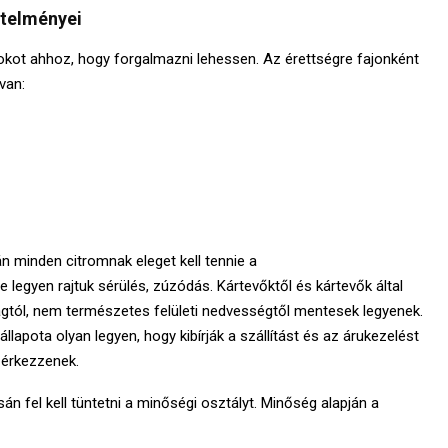
telményei
 fokot ahhoz, hogy forgalmazni lehessen. Az érettségre fajonként
van:
 minden citromnak eleget kell tennie a
egyen rajtuk sérülés, zúzódás. Kártevőktől és kártevők által
agtól, nem természetes felületi nedvességtől mentesek legyenek.
lapota olyan legyen, hogy kibírják a szállítást és az árukezelést
n érkezzenek.
n fel kell tüntetni a minőségi osztályt. Minőség alapján a