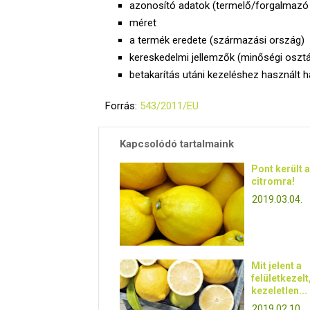
azonosító adatok (termelő/forgalmazó 
méret
a termék eredete (származási ország)
kereskedelmi jellemzők (minőségi osztá
betakarítás utáni kezeléshez használt 
Forrás:
543/2011/EU
Kapcsolódó tartalmaink
Pont került a
citromra!
2019.03.04.
Mit jelent a
felületkezelt
kezeletlen...
2019.02.10.