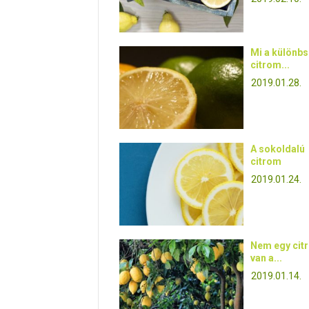
Mi a különbs
citrom...
2019.01.28.
A sokoldalú
citrom
2019.01.24.
Nem egy cit
van a...
2019.01.14.