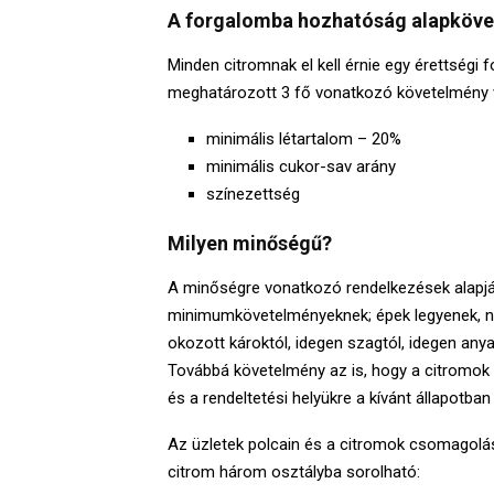
A forgalomba hozhatóság alapköve
Minden citromnak el kell érnie egy érettségi
meghatározott 3 fő vonatkozó követelmény 
minimális létartalom – 20%
minimális cukor-sav arány
színezettség
Milyen minőségű?
A minőségre vonatkozó rendelkezések alapján
minimumkövetelményeknek; épek legyenek, ne l
okozott károktól, idegen szagtól, idegen any
Továbbá követelmény az is, hogy a citromok ál
és a rendeltetési helyükre a kívánt állapotba
Az üzletek polcain és a citromok csomagolásá
citrom három osztályba sorolható: