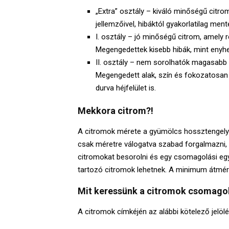
„Extra” osztály – kiváló minőségű citro
jellemzőivel, hibáktól gyakorlatilag ment
I. osztály – jó minőségű citrom, amely r
Megengedettek kisebb hibák, mint enyhe a
II. osztály – nem sorolhatók magasabb
Megengedett alak, szín és fokozatosan k
durva héjfelület is.
Mekkora citrom?!
A citromok mérete a gyümölcs hossztengelyé
csak méretre válogatva szabad forgalmazni, 
citromokat besorolni és egy csomagolási eg
tartozó citromok lehetnek. A minimum átmé
Mit keressünk a citromok csomago
A citromok címkéjén az alábbi kötelező jelölé