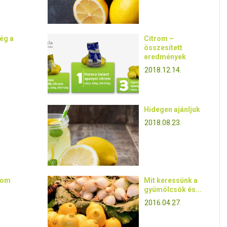
ég a
Citrom –
összesített
eredmények
2018.12.14.
Hidegen ajánljuk
2018.08.23.
rom
Mit keressünk a
gyümölcsök és...
2016.04.27.