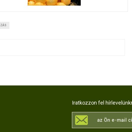
OZÁS
Iratkozzon fel hírlevelünk