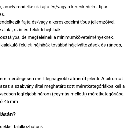
m, amely rendelkezik fajta és/vagy a kereskedelmi típus
es.
endelkezik fajta és/vagy a kereskedelmi típus jellemzőivel.
lak-, szín és felületi héjhibák.
 osztályba, de megfelelnek a minimumkövetelményeknek.
ialakuló felületi héjhibák továbbá héjelváltozások és ráncos,
re merőlegesen mért legnagyobb átmérőt jelenti. A citromot
azaz a szabvány által meghatározott méretkategóriákba kell a
ységben legfeljebb három (egymás melletti) méretkategóriába
rő 45 mm.
lásán?
sekkel találkozhatunk: