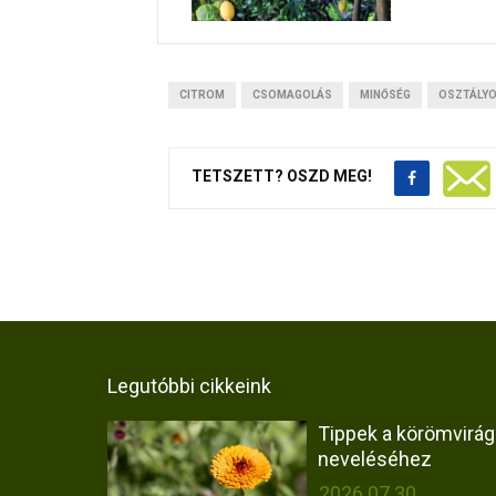
CITROM
CSOMAGOLÁS
MINŐSÉG
OSZTÁLY
TETSZETT? OSZD MEG!
Legutóbbi cikkeink
Tippek a körömvirág
neveléséhez
2026.07.30.