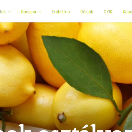
tek
Rangsor
Embléma
Rólunk
GYIK
Kapc