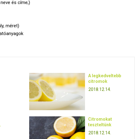
neve és címe;)
ly, méret)
hatóanyagok
A legkedveltebb
citromok
2018.12.14.
Citromokat
,
teszteltünk
2018.12.14.