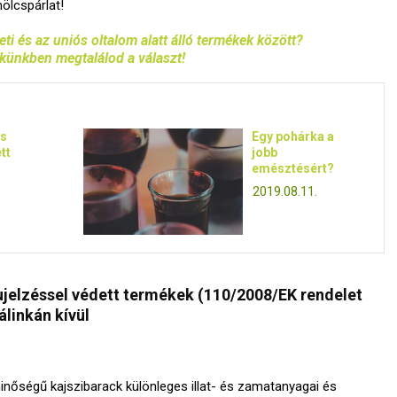
ölcspárlat!
i és az uniós oltalom alatt álló termékek között?
künkben megtalálod a választ!
ás
Egy pohárka a
tt
jobb
emésztésért?
2019.08.11.
árujelzéssel védett termékek (110/2008/EK rendelet
álinkán kívül
nőségű kajszibarack különleges illat- és zamatanyagai és