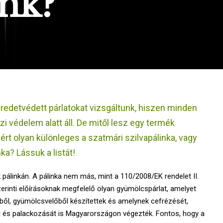
nk?
redetvédett párlatokat vizsgáltunk, hiszen minden
jzi védelem alatt áll. De mitől lesz egy termék
rt olyan különleges a szatmári szilvapálinka, vagy
ka? Lássuk a listát!
nk pálinkán. A pálinka nem más, mint a 110/2008/EK rendelet II.
erinti előírásoknak megfelelő olyan gyümölcspárlat, amelyet
ől, gyümölcsvelőből készítettek és amelynek cefrézését,
ését és palackozását is Magyarországon végezték. Fontos, hogy a