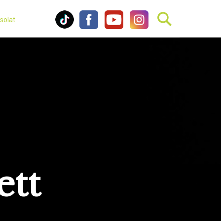
solat
ett