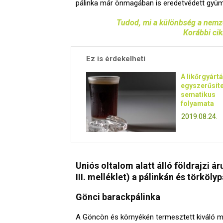
pálinka már önmagában is eredetvédett gyüm
Tudod, mi a különbség a nemzet
Korábbi cik
Ez is érdekelheti
A likőrgyárt
egyszerűsíte
sematikus
folyamata
2019.08.24.
Uniós oltalom alatt álló földrajzi 
III. melléklet) a pálinkán és törkölyp
Gönci barackpálinka
A Göncön és környékén termesztett kiváló mi