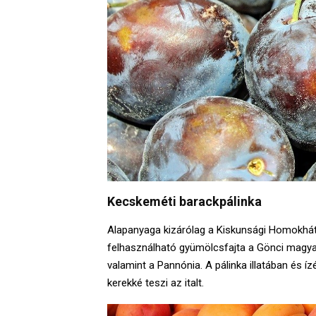
Kecskeméti barackpálinka
Alapanyaga kizárólag a Kiskunsági Homokháts
felhasználható gyümölcsfajta a Gönci magyar k
valamint a Pannónia. A pálinka illatában és
kerekké teszi az italt.