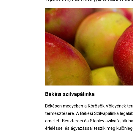
Békési szilvapálinka
Békésen megyében a Körösök Völgyének term
termesztésére. A Békési Szilvapálinka legaláb
emellett Besztercei és Stanley szilvafajták h
érleléssel és ágyazással teszik még különlege