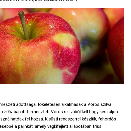
észeti adottságai tökéletesen alkalmasak a Vörös szilva
b 50%-ban itt termesztett Vörös szilvából kell hogy készüljön,
asználhatóak fel hozzá. Kisüsti rendszerrel készítik, fahordós
sebbé a pálinkát, amely végkifejlett állapotában friss