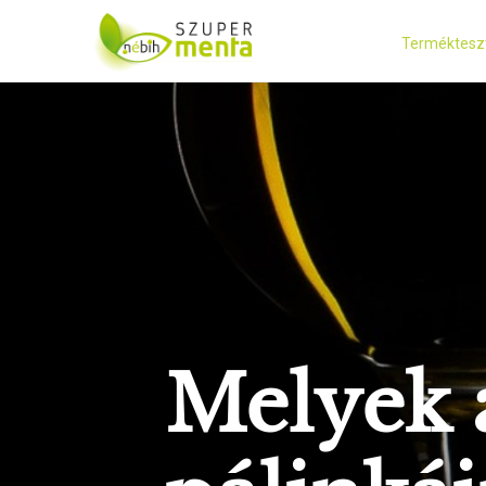
Terméktesz
Melyek 