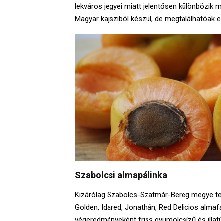
lekváros jegyei miatt jelentősen különbözik m
Magyar kajsziból készül, de megtalálhatóak eg
Szabolcsi almapálinka
Kizárólag Szabolcs-Szatmár-Bereg megye terü
Golden, Idared, Jonathán, Red Delicios almafa
végeredményeként friss gyümölcsízű és illat