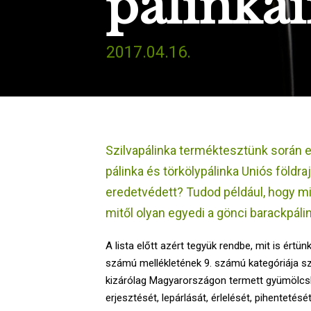
pálinkái
2017.04.16.
Szilvapálinka terméktesztünk során e
pálinka és törkölypálinka Uniós földra
eredetvédett? Tudod például, hogy mié
mitől olyan egyedi a gönci barackpálin
A lista előtt azért tegyük rendbe, mit is értü
számú mellékletének 9. számú kategóriája sz
kizárólag Magyarországon termett gyümölcsb
erjesztését, lepárlását, érlelését, pihentet