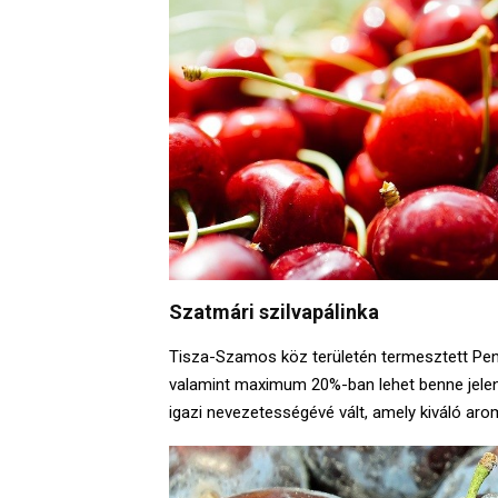
Szatmári szilvapálinka
Tisza-Szamos köz területén termesztett Peny
valamint maximum 20%-ban lehet benne jelen m
igazi nevezetességévé vált, amely kiváló ar