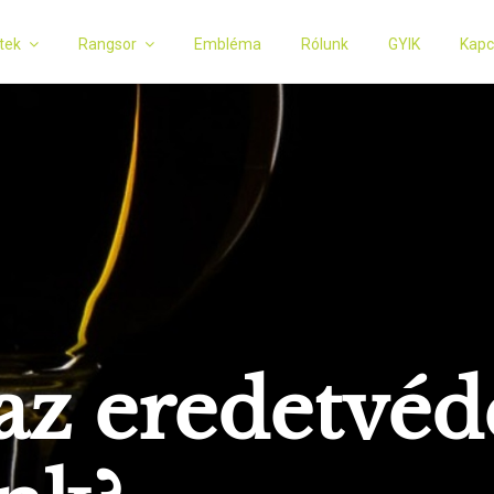
tek
Rangsor
Embléma
Rólunk
GYIK
Kapc
az eredetvéd