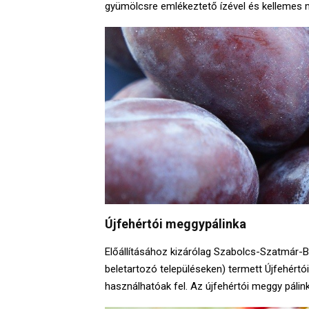
gyümölcsre emlékeztető ízével és kellemes m
Újfehértói meggypálinka
Előállításához kizárólag Szabolcs-Szatmár-
beletartozó településeken) termett Újfehért
használhatóak fel. Az újfehértói meggy páli