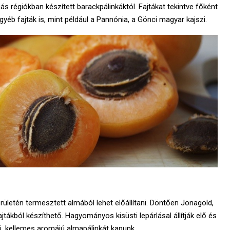
ás régiókban készített barackpálinkáktól. Fajtákat tekintve főként
yéb fajták is, mint például a Pannónia, a Gönci magyar kajszi.
letén termesztett almából lehet előállítani. Döntően Jonagold,
jtákból készíthető. Hagyományos kisüsti lepárlásal állítják elő és
ú, kellemes aromájú almapálinkát kapunk.