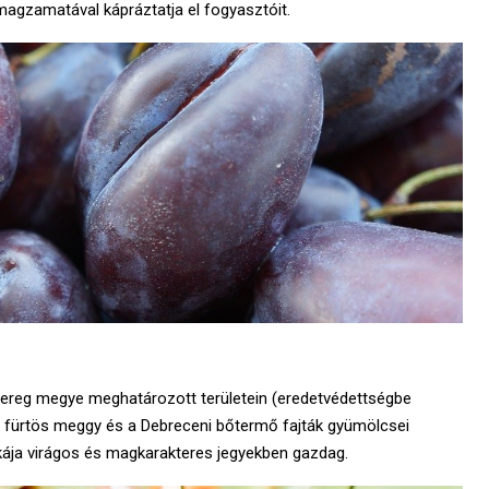
agzamatával kápráztatja el fogyasztóit.
Bereg megye meghatározott területein (eredetvédettségbe
ói fürtös meggy és a Debreceni bőtermő fajták gyümölcsei
nkája virágos és magkarakteres jegyekben gazdag.