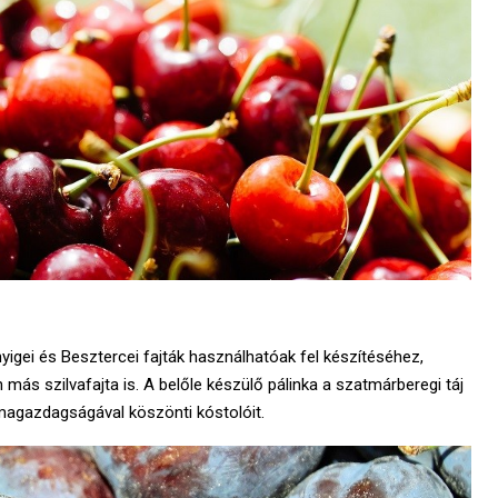
igei és Besztercei fajták használhatóak fel készítéséhez,
ás szilvafajta is. A belőle készülő pálinka a szatmárberegi táj
omagazdagságával köszönti kóstolóit.