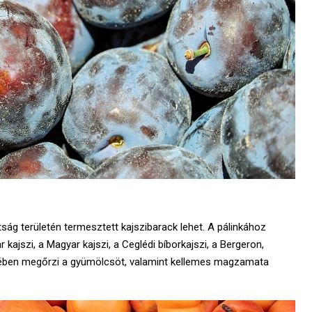
ág területén termesztett kajszibarack lehet. A pálinkához
ajszi, a Magyar kajszi, a Ceglédi bíborkajszi, a Bergeron,
 ízében megőrzi a gyümölcsöt, valamint kellemes magzamata