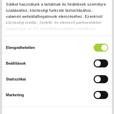
Sütiket használunk a tartalmak és hirdetések személyre 
szabásához, közösségi funkciók biztosításához, 
valamint weboldalforgalmunk elemzéséhez. Ezenkívül 
közösségi média-, hirdető- és elemező partnereinkkel 
megosztjuk az Ön weboldalhasználatra vonatkozó 
adatait, akik kombinálhatják az adatokat más olyan 
adatokkal, amelyeket Ön adott meg számukra vagy az 
H
Ön által használt más szolgáltatásokból gyűjtöttek.
Elengedhetetlen
o
z
Adatkezelési tájékoztató
z
Beállítások
á
j
á
Statisztikai
r
u
Marketing
l
á
s