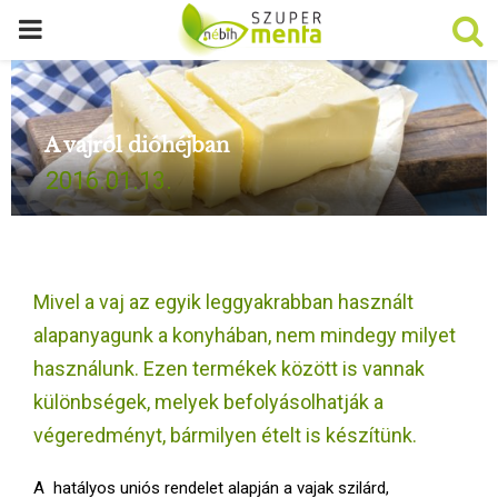
P
R
A vajról dióhéjban
I
2016.01.13.
M
A
Mivel a vaj az egyik leggyakrabban használt
R
alapanyagunk a konyhában, nem mindegy milyet
használunk. Ezen termékek között is vannak
Y
különbségek, melyek befolyásolhatják a
végeredményt, bármilyen ételt is készítünk.
M
A hatályos uniós rendelet alapján a vajak szilárd,