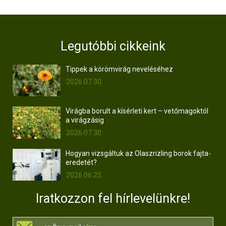
Legutóbbi cikkeink
Tippek a körömvirág neveléséhez
2026.07.30.
Virágba borult a kísérleti kert – vetőmagoktól
a virágzásig
2026.07.30.
Hogyan vizsgáltuk az Olaszrizling borok fajta-
eredetét?
2026.06.25.
Iratkozzon fel hírlevelünkre!