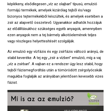
E
képlékeny, elsődlegesen „víz az olajban” típusú, emulzió
formájú termékek, amelyek kizárólag tejből és/vagy
N
bizonyos tejtermékekből készültek, és amelyek esetében a
zsír az alapvető összetevő. Ugyanakkor adhatók hozzájuk
U
az előállításukhoz szükséges egyéb anyagok, amennyiben
ezen anyagok nem a tej bármely alkotóelemének teljes
vagy részleges helyettesítését szolgálják.
Az emulzió egy vízfázis és egy zsírfázis változó arányú, de
stabil keveréke. A tej egy „zsír a vízben” emulzió, míg a vaj
„víz a zsírban”. A vajban ez a rendszer úgy lesz stabil, hogy
tejből fázismegfordítás után a tömörödött zsírgolyócskák
magukba foglalják az arányában jelentősen kevesebb vizes
fázist.