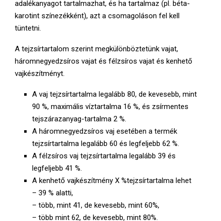
adalékanyagot tartalmazhat, és ha tartalmaz (pl. béta-
karotint színezékként), azt a csomagoláson fel kell
tüntetni.
A tejzsírtartalom szerint megkülönböztetünk vajat,
háromnegyedzsíros vajat és félzsíros vajat és kenhető
vajkészítményt.
A vaj tejzsírtartalma legalább 80, de kevesebb, mint
90 %, maximális víztartalma 16 %, és zsírmentes
tejszárazanyag-tartalma 2 %.
A háromnegyedzsíros vaj esetében a termék
tejzsírtartalma legalább 60 és legfeljebb 62 %.
A félzsíros vaj tejzsírtartalma legalább 39 és
legfeljebb 41 %.
A kenhető vajkészítmény X %tejzsírtartalma lehet
– 39 % alatti,
– több, mint 41, de kevesebb, mint 60%,
– több mint 62, de kevesebb, mint 80%.