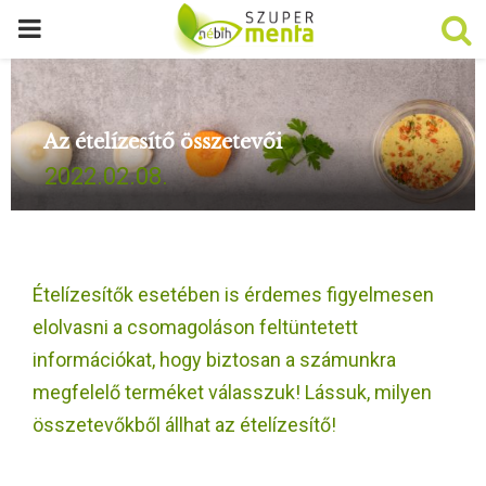
P
R
Az ételízesítő összetevői
I
2022.02.08.
M
A
Ételízesítők esetében is érdemes figyelmesen
R
elolvasni a csomagoláson feltüntetett
információkat, hogy biztosan a számunkra
Y
megfelelő terméket válasszuk! Lássuk, milyen
összetevőkből állhat az ételízesítő!
M