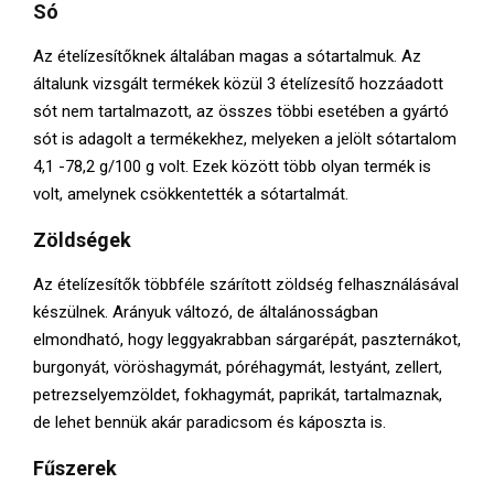
E
Só
Az ételízesítőknek általában magas a sótartalmuk. Az
N
általunk vizsgált termékek közül 3 ételízesítő hozzáadott
sót nem tartalmazott, az összes többi esetében a gyártó
U
sót is adagolt a termékekhez, melyeken a jelölt sótartalom
4,1 -78,2 g/100 g volt. Ezek között több olyan termék is
volt, amelynek csökkentették a sótartalmát.
Zöldségek
Az ételízesítők többféle szárított zöldség felhasználásával
készülnek. Arányuk változó, de általánosságban
elmondható, hogy leggyakrabban sárgarépát, paszternákot,
burgonyát, vöröshagymát, póréhagymát, lestyánt, zellert,
petrezselyemzöldet, fokhagymát, paprikát, tartalmaznak,
de lehet bennük akár paradicsom és káposzta is.
Fűszerek