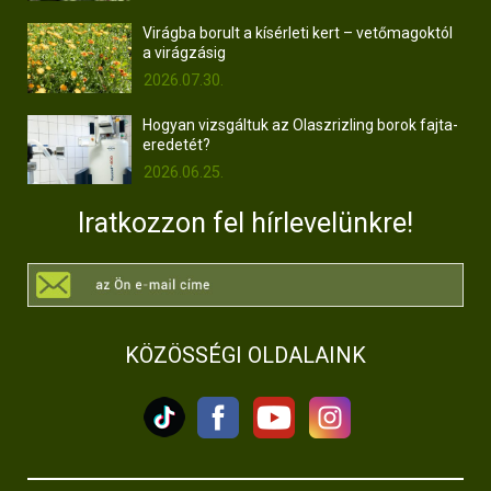
Virágba borult a kísérleti kert – vetőmagoktól
a virágzásig
2026.07.30.
Hogyan vizsgáltuk az Olaszrizling borok fajta-
eredetét?
2026.06.25.
Iratkozzon fel hírlevelünkre!
KÖZÖSSÉGI OLDALAINK