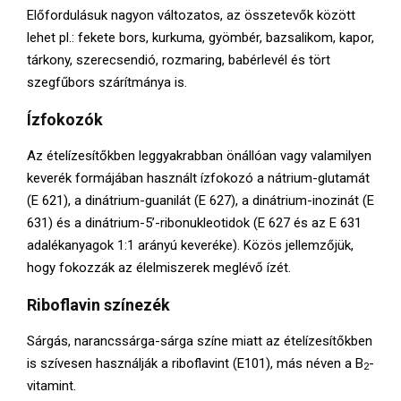
Előfordulásuk nagyon változatos, az összetevők között
lehet pl.: fekete bors, kurkuma, gyömbér, bazsalikom, kapor,
tárkony, szerecsendió, rozmaring, babérlevél és tört
szegfűbors szárítmánya is.
Ízfokozók
Az ételízesítőkben leggyakrabban önállóan vagy valamilyen
keverék formájában használt ízfokozó a nátrium-glutamát
(E 621), a dinátrium-guanilát (E 627), a dinátrium-inozinát (E
631) és a dinátrium-5’-ribonukleotidok (E 627 és az E 631
adalékanyagok 1:1 arányú keveréke). Közös jellemzőjük,
hogy fokozzák az élelmiszerek meglévő ízét.
Riboflavin színezék
Sárgás, narancssárga-sárga színe miatt az ételízesítőkben
is szívesen használják a riboflavint (E101), más néven a B
-
2
vitamint.