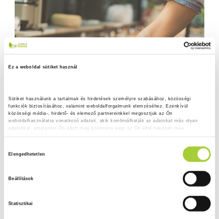
Ez a weboldal sütiket használ
Sütiket használunk a tartalmak és hirdetések személyre szabásához, közösségi 
funkciók biztosításához, valamint weboldalforgalmunk elemzéséhez. Ezenkívül 
közösségi média-, hirdető- és elemező partnereinkkel megosztjuk az Ön 
weboldalhasználatra vonatkozó adatait, akik kombinálhatják az adatokat más olyan 
adatokkal, amelyeket Ön adott meg számukra vagy az Ön által használt más 
szolgáltatásokból gyűjtöttek.
H
Adatkezelési tájékoztató
Elengedhetetlen
o
z
Beállítások
z
á
Statisztikai
j
á