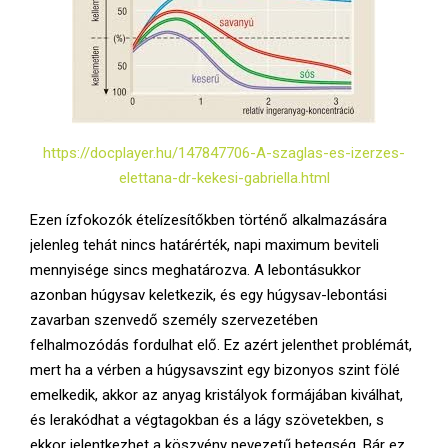
https://docplayer.hu/147847706-A-szaglas-es-izerzes-
elettana-dr-kekesi-gabriella.html
Ezen ízfokozók ételízesítőkben történő alkalmazására
jelenleg tehát nincs határérték, napi maximum beviteli
mennyisége sincs meghatározva. A lebontásukkor
azonban húgysav keletkezik, és egy húgysav-lebontási
zavarban szenvedő személy szervezetében
felhalmozódás fordulhat elő. Ez azért jelenthet problémát,
mert ha a vérben a húgysavszint egy bizonyos szint fölé
emelkedik, akkor az anyag kristályok formájában kiválhat,
és lerakódhat a végtagokban és a lágy szövetekben, s
ekkor jelentkezhet a köszvény nevezetű betegség. Bár ez