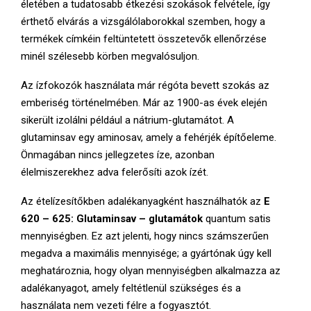
életében a tudatosabb étkezési szokások felvétele, így
E
érthető elvárás a vizsgálólaborokkal szemben, hogy a
termékek címkéin feltüntetett összetevők ellenőrzése
N
minél szélesebb körben megvalósuljon.
U
Az ízfokozók használata már régóta bevett szokás az
emberiség történelmében. Már az 1900-as évek elején
sikerült izolálni például a nátrium-glutamátot. A
glutaminsav egy aminosav, amely a fehérjék építőeleme.
Önmagában nincs jellegzetes íze, azonban
élelmiszerekhez adva felerősíti azok ízét.
Az ételízesítőkben adalékanyagként használhatók az
E
620 – 625: Glutaminsav – glutamátok
quantum satis
mennyiségben. Ez azt jelenti, hogy nincs számszerűen
megadva a maximális mennyisége; a gyártónak úgy kell
meghatároznia, hogy olyan mennyiségben alkalmazza az
adalékanyagot, amely feltétlenül szükséges és a
használata nem vezeti félre a fogyasztót.