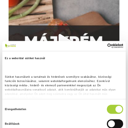
Ez a weboldal sütiket használ
Sütiket használunk a tartalmak és hirdetések személyre szabásához, közösségi 
funkciók biztosításához, valamint weboldalforgalmunk elemzéséhez. Ezenkívül 
közösségi média-, hirdető- és elemező partnereinkkel megosztjuk az Ön 
weboldalhasználatra vonatkozó adatait, akik kombinálhatják az adatokat más olyan 
adatokkal, amelyeket Ön adott meg számukra vagy az Ön által használt más 
szolgáltatásokból gyűjtöttek.
H
Adatkezelési tájékoztató
Elengedhetetlen
o
z
Beállítások
z