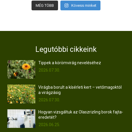
MÉG TÖBB
Kövess minket
Legutóbbi cikkeink
Tippek a körömvirág neveléséhez
2026.07.30.
Virágba borult a kísérleti kert – vetőmagoktól
a virágzásig
2026.07.30.
Hogyan vizsgáltuk az Olaszrizling borok fajta-
eredetét?
2026.06.25.