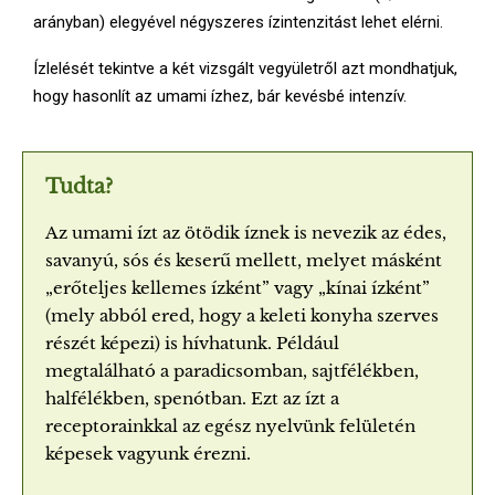
arányban) elegyével négyszeres ízintenzitást lehet elérni.
Ízlelését tekintve a két vizsgált vegyületről azt mondhatjuk,
hogy hasonlít az umami ízhez, bár kevésbé intenzív.
Tudta?
Az umami ízt az ötödik íznek is nevezik az édes,
savanyú, sós és keserű mellett, melyet másként
„erőteljes kellemes ízként” vagy „kínai ízként”
(mely abból ered, hogy a keleti konyha szerves
részét képezi) is hívhatunk. Például
megtalálható a paradicsomban, sajtfélékben,
halfélékben, spenótban. Ezt az ízt a
receptorainkkal az egész nyelvünk felületén
képesek vagyunk érezni.