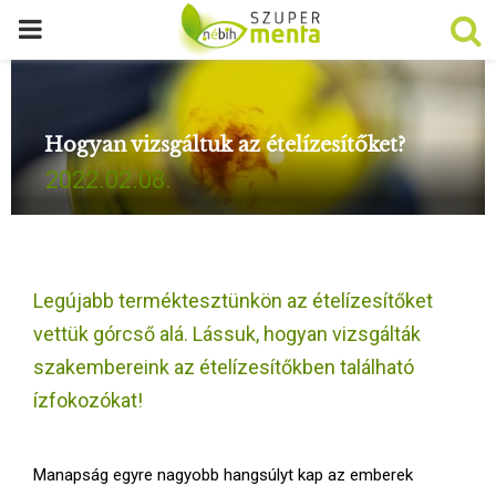
P
R
Hogyan vizsgáltuk az ételízesítőket?
I
2022.02.08.
M
A
Legújabb terméktesztünkön az ételízesítőket
R
vettük górcső alá. Lássuk, hogyan vizsgálták
szakembereink az ételízesítőkben található
Y
ízfokozókat!
M
Manapság egyre nagyobb hangsúlyt kap az emberek