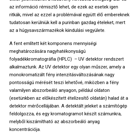
az információ rémisztő lehet, de ezek az esetek igen
ritkák, mivel az ezzel a problémával együtt élő embereknek
tudatosan kerülniük kell a purinban gazdag ételeket, mert
az a húgysavszármazékok kiindulási vegyülete.
A fent említett két komponens mennyiségi
meghatározására nagyhatékonyságú
folyadékkromatográfia (HPLC) – UV detektor rendszert
alkalmaztunk. Az UV detektor egy olyan műszer, amely a
monokromatizált fény intenzitásváltozásának nagy
pontosságú mérését teszi lehetővé, miközben a fény
valamilyen abszorbeáló anyagon, például oldaton
(esetünkben az előkészített ételízesítő oldatán) halad át a
detektor mérőcellájában. A detektált jeleket a számítógép
feldolgozza, és egy kromatogramot készít számunkra,
melyből kiszámítható az abszorbeáló anyag
koncentrációja.