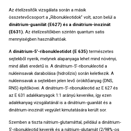
Az ételízesítők vizsgálata során a másik
összetevőcsoport a „Ribonukleotidok” volt, azon belül a
dinátrium-guanilát (E627) és a dinátrium-inozinát
(E631).
Az ételízesítőkben szintén quantum satis
mennyiségben használhatóak.
A
dinátrium-5’-ribonukleotidot (E 635)
természetes
sejtekből nyerik, melynek alapanyaga lehet mind növényi,
mind állati eredetű is. A dinátrium-5’-ribonukleotid a
nukleinsavak darabolása (hidrolízis) során keletkezik. A
nukleinsavak a sejtekben jelen levő örökítőanyag (DNS,
RNS) építőkövei. A dinátrium-5’-ribonukleotid az E 627 és
az E 631 adalékanyagok 1:1 arányú keveréke, így ezen
adalékanyag vizsgálatánál is a dinátrium-guanilát és a
dinátrium-inozinát vegyület kimutatására került sor.
Szemben a tiszta nátrium-glutamáttal, például a dinátrium-
5’-ribonukleotid keverék és a nátrium-glutamát (2/98%-os