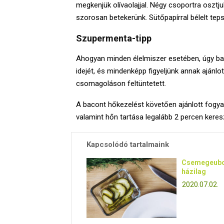
megkenjük olívaolajjal. Négy csoportra osztj
szorosan betekerünk. Sütőpapírral bélelt tepsi
Szupermenta-tipp
Ahogyan minden élelmiszer esetében, úgy bac
idejét, és mindenképp figyeljünk annak ajánlo
csomagoláson feltüntetett.
A bacont hőkezelést követően ajánlott fogya
valamint hőn tartása legalább 2 percen keres
Kapcsolódó tartalmaink
Csemegeub
házilag
2020.07.02.