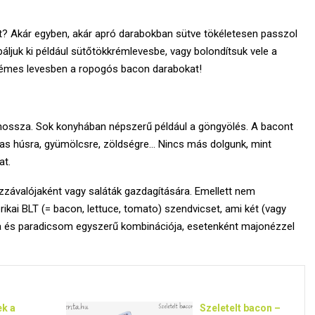
t? Akár egyben, akár apró darabokban sütve tökéletesen passzol
áljuk ki például sütőtökkrémlevesbe, vagy bolondítsuk vele a
rémes levesben a ropogós bacon darabokat!
 hossza. Sok konyhában népszerű például a göngyölés. A bacont
nyas húsra, gyümölcsre, zöldségre… Nincs más dolgunk, mint
at.
zzávalójaként vagy saláták gazdagítására. Emellett nem
rikai BLT (= bacon, lettuce, tomato) szendvicset, ami két (vagy
áta és paradicsom egyszerű kombinációja, esetenként majonézzel
k a
Szeletelt bacon –