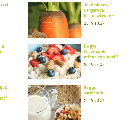
sról
Jó tanácsok
sárgarépa
termesztéshez
2019.10.27.
 a
Hogyan
g
készítsünk
otthon zabkását?
2019.04.05.
ljük
Reggeli
variánsok
got?
2019.03.24.