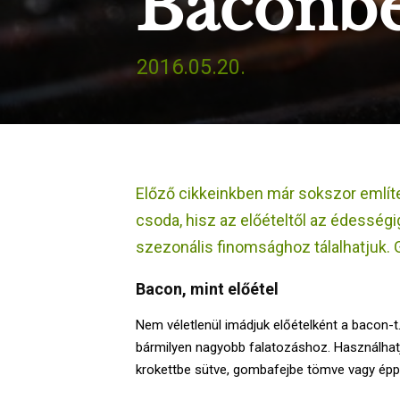
Baconbe
2016.05.20.
Előző cikkeinkben már sokszor említ
csoda, hisz az előételtől az édességig
szezonális finomsághoz tálalhatjuk. 
Bacon, mint előétel
Nem véletlenül imádjuk előételként a bacon-t.
bármilyen nagyobb falatozáshoz. Használhatj
krokettbe sütve, gombafejbe tömve vagy éppe