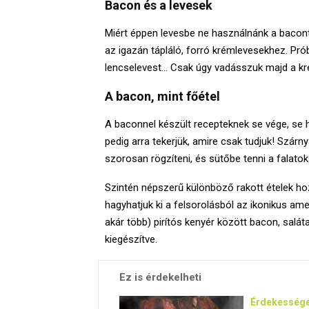
Bacon és a levesek
Miért éppen levesbe ne használnánk a bacon
az igazán tápláló, forró krémlevesekhez. Prób
lencselevest… Csak úgy vadásszuk majd a k
A bacon, mint főétel
A baconnel készült recepteknek se vége, se
pedig arra tekerjük, amire csak tudjuk! Szár
szorosan rögzíteni, és sütőbe tenni a falatok
Szintén népszerű különböző rakott ételek ho
hagyhatjuk ki a felsorolásból az ikonikus ame
akár több) pirítós kenyér között bacon, sal
kiegészítve.
Ez is érdekelheti
Érdekessége