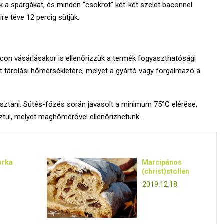
uk a spárgákat, és minden “csokrot” két-két szelet baconnel
re téve 12 percig sütjük.
on vásárlásakor is ellenőrizzük a termék fogyaszthatósági
tt tárolási hőmérsékletére, melyet a gyártó vagy forgalmazó a
sztani. Sütés-főzés során javasolt a minimum 75°C elérése,
ztül, melyet maghőmérővel ellenőrizhetünk.
orka
Marcipános
(christ)stollen
2019.12.18.