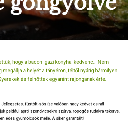
 göngyölve
ettük, hogy a bacon igazi konyhai kedvenc… Nem
 megállja a helyét a tányéron, téltől nyárig bármilyen
Gyerekek és felnőttek egyaránt rajonganak érte.
 Jellegzetes, füstölt-sós íze valóban nagy kedvet csinál
uk például apró szendvicsekre szúrva, ropogós rudakra tekerve,
n édes gyümölcsök mellé. A siker garantált!