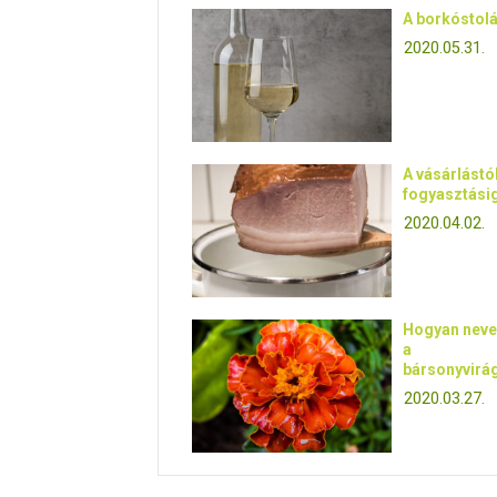
A borkóstolá
2020.05.31.
A vásárlástól
fogyasztási
2020.04.02.
Hogyan neve
a
bársonyvirá
2020.03.27.