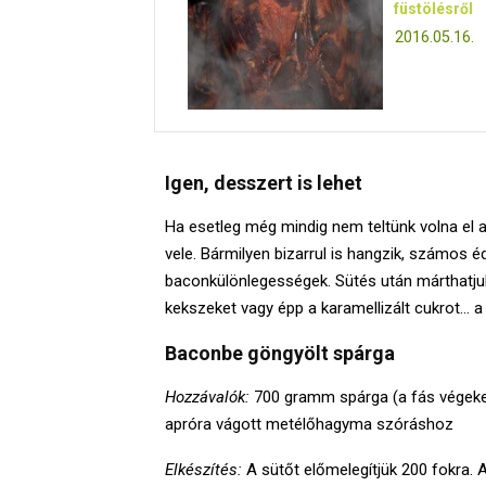
füstölésről
2016.05.16.
Igen, desszert is lehet
Ha esetleg még mindig nem teltünk volna el a
vele. Bármilyen bizarrul is hangzik, számos 
baconkülönlegességek. Sütés után márthatjuk o
kekszeket vagy épp a karamellizált cukrot… a
Baconbe göngyölt spárga
Hozzávalók:
700 gramm spárga (a fás végeket l
apróra vágott metélőhagyma szóráshoz
Elkészítés:
A sütőt előmelegítjük 200 fokra.