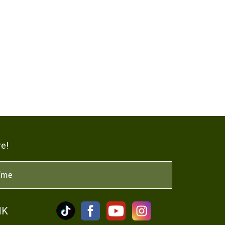
re!
NK