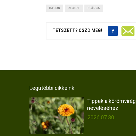
BACON
RECEPT
SPÁRGA
TETSZETT? OSZD MEG!
Legutóbbi cikkeink
Tippek a körömvirág
neveléséhez
2026.07.30.