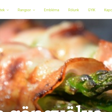
tek
Rangsor
Embléma
Rólunk
GYIK
Kapc