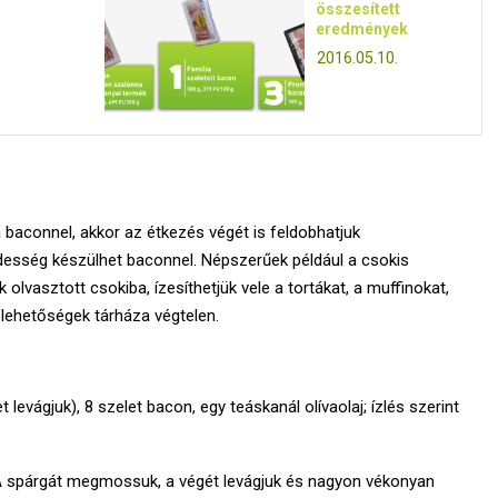
összesített
eredmények
2016.05.10.
 baconnel, akkor az étkezés végét is feldobhatjuk
édesség készülhet baconnel. Népszerűek például a csokis
lvasztott csokiba, ízesíthetjük vele a tortákat, a muffinokat,
 lehetőségek tárháza végtelen.
evágjuk), 8 szelet bacon, egy teáskanál olívaolaj; ízlés szerint
 A spárgát megmossuk, a végét levágjuk és nagyon vékonyan