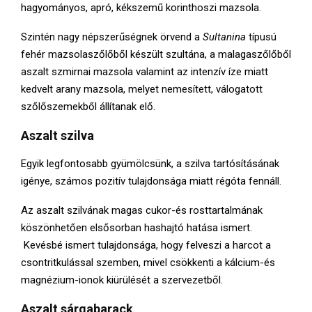
hagyományos, apró, kékszemű korinthoszi mazsola.
Szintén nagy népszerűségnek örvend a
Sultanina
típusú
fehér mazsolaszőlőből készült szultána, a malagaszőlőből
aszalt szmirnai mazsola valamint az intenzív íze miatt
kedvelt arany mazsola, melyet nemesített, válogatott
szőlőszemekből állítanak elő.
Aszalt szilva
Egyik legfontosabb gyümölcsünk, a szilva tartósításának
igénye, számos pozitív tulajdonsága miatt régóta fennáll.
Az aszalt szilvának magas cukor-és rosttartalmának
köszönhetően elsősorban hashajtó hatása ismert.
Kevésbé ismert tulajdonsága, hogy felveszi a harcot a
csontritkulással szemben, mivel csökkenti a kálcium-és
magnézium-ionok kiürülését a szervezetből.
Aszalt sárgabarack