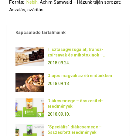
Forrás
:
Nébih
, Achim Samwald – Házunk táján sorozat:
Aszalás, szárítás
Kapcsolódó tartalmaink
Tisztaságvizsgálat, transz-
zsírsavak és mikotoxinok –...
2018.09.24.
Olajos magvak az étrendünkben
2018.09.13.
Diákcsemege – összesített
eredmények
2018.09.10.
“Speciális” diákcsemege –
összesített eredmények