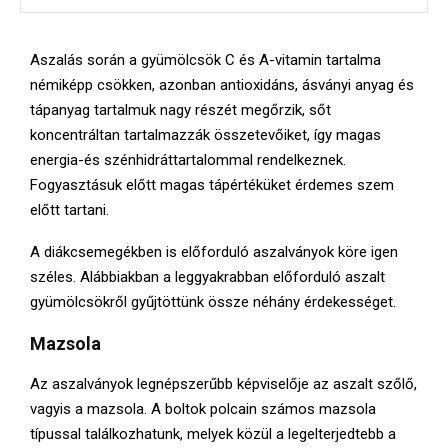
Aszalás során a gyümölcsök C és A-vitamin tartalma
némiképp csökken, azonban antioxidáns, ásványi anyag és
tápanyag tartalmuk nagy részét megőrzik, sőt
koncentráltan tartalmazzák összetevőiket, így magas
energia-és szénhidráttartalommal rendelkeznek.
Fogyasztásuk előtt magas tápértéküket érdemes szem
előtt tartani.
A diákcsemegékben is előforduló aszalványok köre igen
széles. Alábbiakban a leggyakrabban előforduló aszalt
gyümölcsökről gyűjtöttünk össze néhány érdekességet.
Mazsola
Az aszalványok legnépszerűbb képviselője az aszalt szőlő,
vagyis a mazsola. A boltok polcain számos mazsola
típussal találkozhatunk, melyek közül a legelterjedtebb a