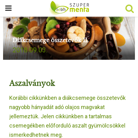
P
R
Diákcsemege összetevők II.
I
2018.09.03.
M
A
Aszalványok
R
Korábbi cikkünkben a diákcsemege összetevők
nagyobb hányadát adó olajos magvakat
Y
jellemeztük. Jelen cikkünkben a tartalmas
M
csemegékben előforduló aszalt gyümölcsökkel
ismerkedhetnek meg.