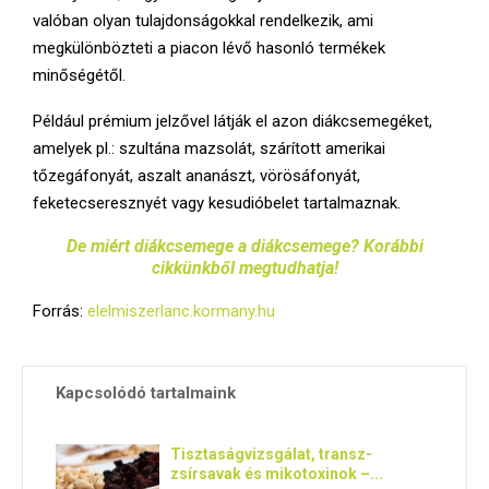
valóban olyan tulajdonságokkal rendelkezik, ami
megkülönbözteti a piacon lévő hasonló termékek
minőségétől.
Például prémium jelzővel látják el azon diákcsemegéket,
amelyek pl.: szultána mazsolát, szárított amerikai
tőzegáfonyát, aszalt ananászt, vörösáfonyát,
feketecseresznyét vagy kesudióbelet tartalmaznak.
De miért diákcsemege a diákcsemege? Korábbi
cikkünkből megtudhatja!
Forrás:
elelmiszerlanc.kormany.hu
Kapcsolódó tartalmaink
Tisztaságvizsgálat, transz-
zsírsavak és mikotoxinok –...