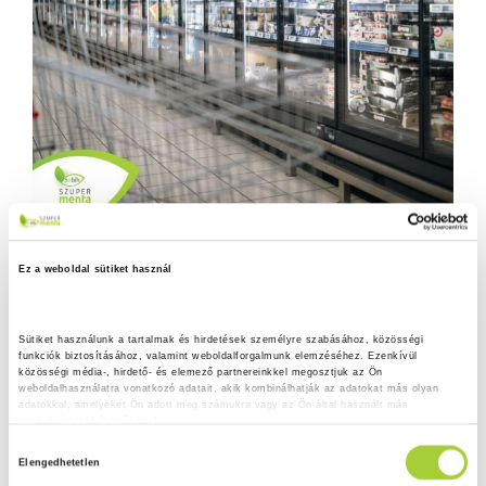
Ez a weboldal sütiket használ
Sütiket használunk a tartalmak és hirdetések személyre szabásához, közösségi 
funkciók biztosításához, valamint weboldalforgalmunk elemzéséhez. Ezenkívül 
közösségi média-, hirdető- és elemező partnereinkkel megosztjuk az Ön 
weboldalhasználatra vonatkozó adatait, akik kombinálhatják az adatokat más olyan 
adatokkal, amelyeket Ön adott meg számukra vagy az Ön által használt más 
szolgáltatásokból gyűjtöttek.
H
Adatkezelési tájékoztató
Elengedhetetlen
o