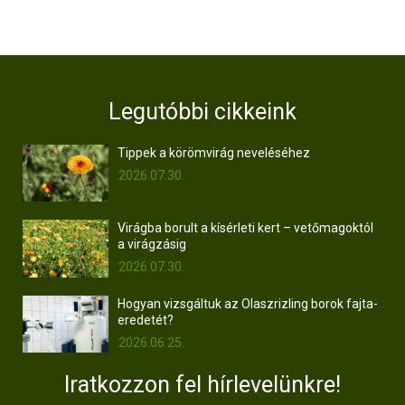
Legutóbbi cikkeink
Tippek a körömvirág neveléséhez
2026.07.30.
Virágba borult a kísérleti kert – vetőmagoktól
a virágzásig
2026.07.30.
Hogyan vizsgáltuk az Olaszrizling borok fajta-
eredetét?
2026.06.25.
Iratkozzon fel hírlevelünkre!