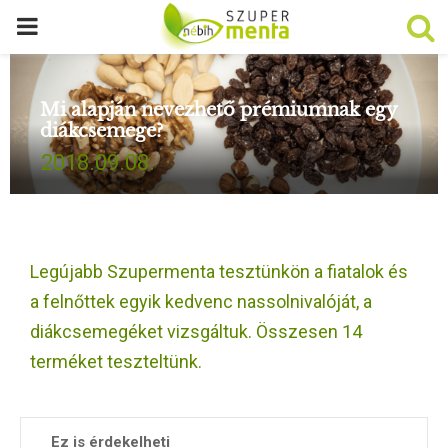
P
R
Mi alapján nevezhető prémiumnak egy
diákcsemege?
I
2018.09.08.
M
A
Legújabb Szupermenta tesztünkön a fiatalok és
R
a felnőttek egyik kedvenc nassolnivalóját, a
diákcsemegéket vizsgáltuk. Összesen 14
Y
terméket teszteltünk.
M
Ez is érdekelheti