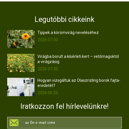
Legutóbbi cikkeink
Tippek a körömvirág neveléséhez
2026.07.30.
Virágba borult a kísérleti kert – vetőmagoktól
a virágzásig
2026.07.30.
Hogyan vizsgáltuk az Olaszrizling borok fajta-
eredetét?
2026.06.25.
Iratkozzon fel hírlevelünkre!