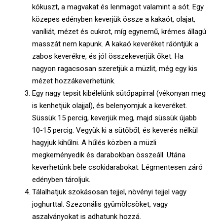
kókuszt, a magvakat és lenmagot valamint a sót. Egy
közepes edényben keverjük össze a kakaót, olajat,
vaníliát, mézet és cukrot, míg egynemű, krémes állagú
masszát nem kapunk. A kakaó keveréket ráöntjük a
zabos keverékre, és jóI összekeverjük őket. Ha
nagyon ragacsosan szeretjük a müzlit, még egy kis
mézet hozzákeverhetünk.
Egy nagy tepsit kibélelünk sütőpapírral (vékonyan meg
is kenhetjük olajjal), és belenyomjuk a keveréket.
Süssük 15 percig, keverjük meg, majd süssük újabb
10-15 percig. Vegyük ki a sütőből, és keverés nélkül
hagyjuk kihűlni. A hűlés közben a müzli
megkeményedik és darabokban összeáll. Utána
keverhetünk bele csokidarabokat. Légmentesen záró
edényben tároljuk.
Tálalhatjuk szokásosan tejjel, növényi tejjel vagy
joghurttal. Szezonális gyümölcsöket, vagy
aszalványokat is adhatunk hozzá.