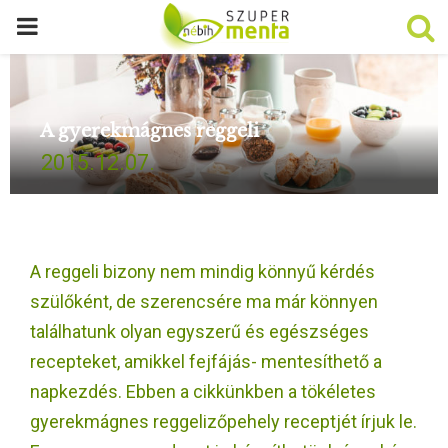
P
R
A gyerekmágnes reggeli
I
2015.12.07.
M
A
A reggeli bizony nem mindig könnyű kérdés
R
szülőként, de szerencsére ma már könnyen
találhatunk olyan egyszerű és egészséges
Y
recepteket, amikkel fejfájás- mentesíthető a
napkezdés. Ebben a cikkünkben a tökéletes
M
gyerekmágnes reggelizőpehely receptjét írjuk le.