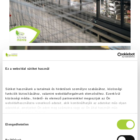
Ez a weboldal sütiket használ
Sütiket használunk a tartalmak és hirdetések személyre szabásához, közösségi 
funkciók biztosításához, valamint weboldalforgalmunk elemzéséhez. Ezenkívül 
közösségi média-, hirdető- és elemező partnereinkkel megosztjuk az Ön 
weboldalhasználatra vonatkozó adatait, akik kombinálhatják az adatokat más olyan 
adatokkal, amelyeket Ön adott meg számukra vagy az Ön által használt más 
szolgáltatásokból gyűjtöttek.
H
Adatkezelési tájékoztató
Elengedhetetlen
o
z