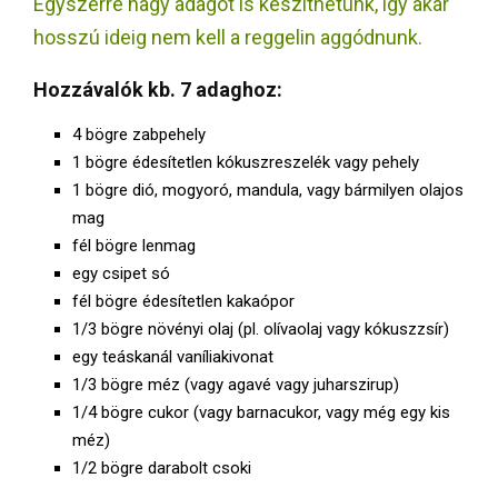
Egyszerre nagy adagot is készíthetünk, így akár
E
hosszú ideig nem kell a reggelin aggódnunk.
N
Hozzávalók kb. 7 adaghoz:
U
4 bögre zabpehely
1 bögre édesítetlen kókuszreszelék vagy pehely
1 bögre dió, mogyoró, mandula, vagy bármilyen olajos
mag
fél bögre lenmag
egy csipet só
fél bögre édesítetlen kakaópor
1/3 bögre növényi olaj (pl. olívaolaj vagy kókuszzsír)
egy teáskanál vaníliakivonat
1/3 bögre méz (vagy agavé vagy juharszirup)
1/4 bögre cukor (vagy barnacukor, vagy még egy kis
méz)
1/2 bögre darabolt csoki