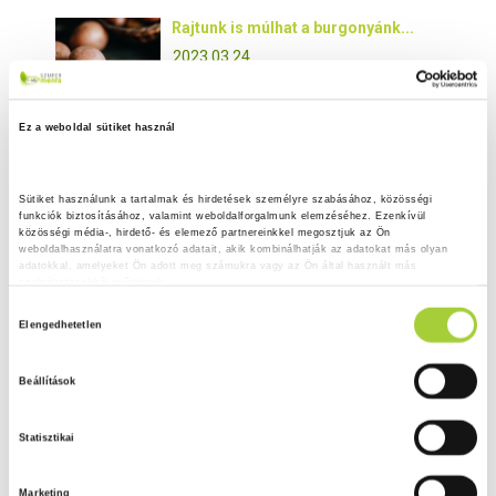
Rajtunk is múlhat a burgonyánk...
2023.03.24.
Csak kívülről más vagy a...
Ez a weboldal sütiket használ
2023.03.24.
Sütiket használunk a tartalmak és hirdetések személyre szabásához, közösségi 
funkciók biztosításához, valamint weboldalforgalmunk elemzéséhez. Ezenkívül 
Igaz, hogy a hűvös helyen...
közösségi média-, hirdető- és elemező partnereinkkel megosztjuk az Ön 
weboldalhasználatra vonatkozó adatait, akik kombinálhatják az adatokat más olyan 
2023.03.24.
adatokkal, amelyeket Ön adott meg számukra vagy az Ön által használt más 
szolgáltatásokból gyűjtöttek.
H
Adatkezelési tájékoztató
Mi az a szolanin?
Elengedhetetlen
o
2023.03.21.
z
Beállítások
z
Burgonyának hívjuk, de valóban az?
á
Statisztikai
j
2023.03.20.
á
Marketing
r