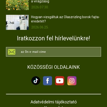
a virágzásig
2026.07.30.
Hogyan vizsgáltuk az Olaszrizling borok fajta-
eredetét?
2026.06.25.
Iratkozzon fel hírlevelünkre!
KÖZÖSSÉGI OLDALAINK
Adatvédelmi tájékoztató