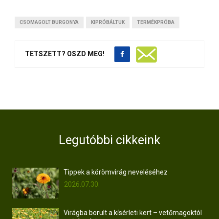
CSOMAGOLT BURGONYA
KIPRÓBÁLTUK
TERMÉKPRÓBA
TETSZETT? OSZD MEG!
Legutóbbi cikkeink
Tippek a körömvirág neveléséhez
2026.07.30.
Virágba borult a kísérleti kert – vetőmagoktól