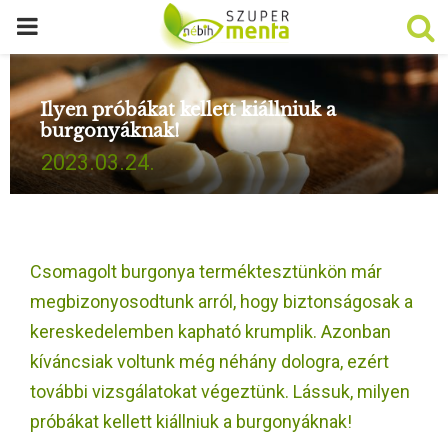
P
R
Ilyen próbákat kellett kiállniuk a
burgonyáknak!
I
2023.03.24.
M
A
Csomagolt burgonya terméktesztünkön már
R
megbizonyosodtunk arról, hogy biztonságosak a
kereskedelemben kapható krumplik. Azonban
Y
kíváncsiak voltunk még néhány dologra, ezért
további vizsgálatokat végeztünk. Lássuk, milyen
M
próbákat kellett kiállniuk a burgonyáknak!