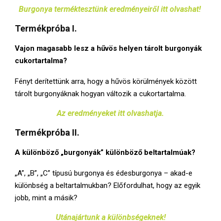
E
Burgonya terméktesztünk eredményeiről itt olvashat!
Termékpróba I.
N
Vajon magasabb lesz a hűvös helyen tárolt burgonyák
U
cukortartalma?
Fényt derítettünk arra, hogy a hűvös körülmények között
tárolt burgonyáknak hogyan változik a cukortartalma.
Az eredményeket itt olvashatja.
Termékpróba II.
A különböző „burgonyák” különböző beltartalmúak?
„A”, „B”, „C” típusú burgonya és édesburgonya – akad-e
különbség a beltartalmukban? Előfordulhat, hogy az egyik
jobb, mint a másik?
Utánajártunk a különbségeknek!