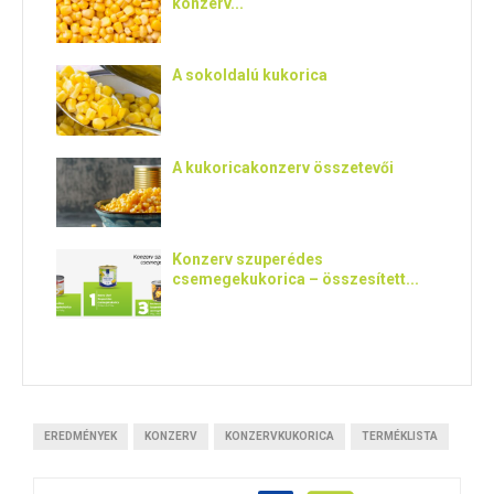
konzerv...
A sokoldalú kukorica
A kukoricakonzerv összetevői
Konzerv szuperédes
csemegekukorica – összesített...
EREDMÉNYEK
KONZERV
KONZERVKUKORICA
TERMÉKLISTA