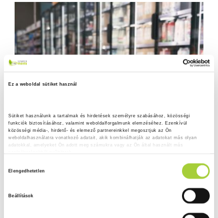
Ez a weboldal sütiket használ
Sütiket használunk a tartalmak és hirdetések személyre szabásához, közösségi 
funkciók biztosításához, valamint weboldalforgalmunk elemzéséhez. Ezenkívül 
közösségi média-, hirdető- és elemező partnereinkkel megosztjuk az Ön 
weboldalhasználatra vonatkozó adatait, akik kombinálhatják az adatokat más olyan 
adatokkal, amelyeket Ön adott meg számukra vagy az Ön által használt más 
szolgáltatásokból gyűjtöttek.
H
Adatkezelési tájékoztató
Elengedhetetlen
o
z
Beállítások
z
á