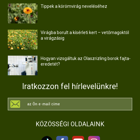
Tippek a körömvirág neveléséhez
Virágba borult a kísérleti kert – vetőmagoktól
a virágzásig
Hogyan vizsgáltuk az Olaszrizling borok fajta-
eredetét?
Iratkozzon fel hírlevelünkre!
KÖZÖSSÉGI OLDALAINK