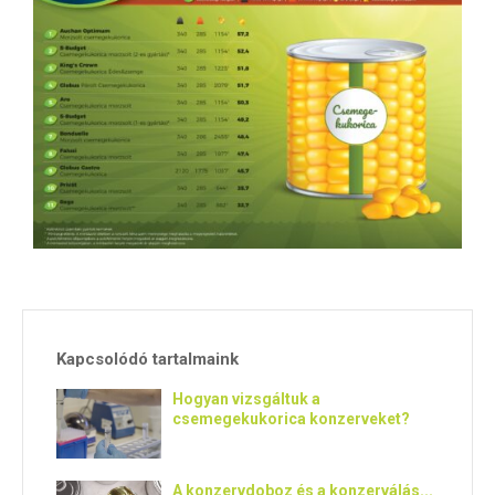
E
N
U
Kapcsolódó tartalmaink
Hogyan vizsgáltuk a
csemegekukorica konzerveket?
A konzervdoboz és a konzerválás...