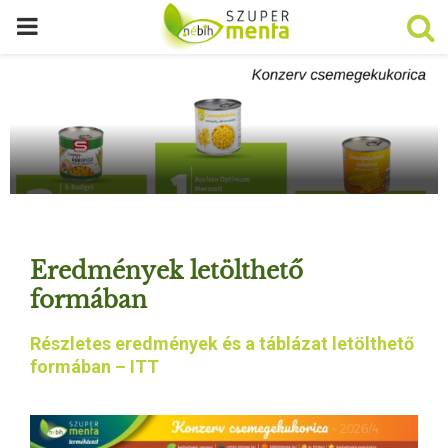
P
R
I
M
A
Eredmények letölthető
R
formában
Részletes eredmények és a táblázat letölthető
Y
formában – ITT
M