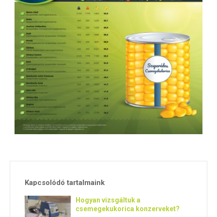
E
N
U
Kapcsolódó tartalmaink
Hogyan vizsgáltuk a
csemegekukorica konzerveket?