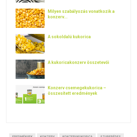
Milyen szabályozás vonatkozik a
konzerv...
A sokoldalú kukorica
A kukoricakonzerv összetevői
Konzerv csemegekukorica –
összesített eredmények
EREDMÉNYEK
KONZERV
KONZERVKUKORICA
SZUPERÉDES