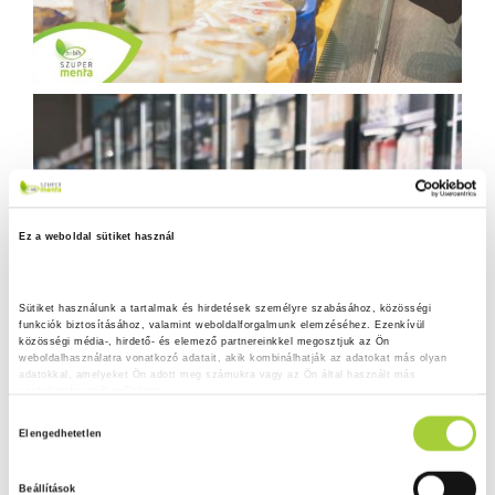
Ez a weboldal sütiket használ
Sütiket használunk a tartalmak és hirdetések személyre szabásához, közösségi 
funkciók biztosításához, valamint weboldalforgalmunk elemzéséhez. Ezenkívül 
közösségi média-, hirdető- és elemező partnereinkkel megosztjuk az Ön 
weboldalhasználatra vonatkozó adatait, akik kombinálhatják az adatokat más olyan 
adatokkal, amelyeket Ön adott meg számukra vagy az Ön által használt más 
szolgáltatásokból gyűjtöttek.
H
Adatkezelési tájékoztató
Elengedhetetlen
o
z
Beállítások