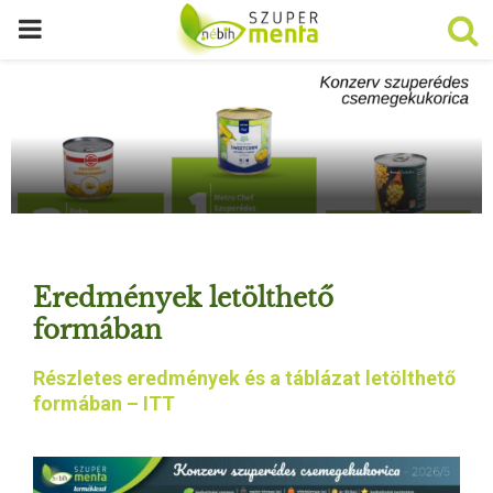
P
R
I
M
A
Eredmények letölthető
R
formában
Részletes eredmények és a táblázat letölthető
Y
formában – ITT
M