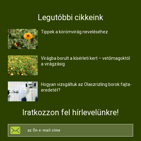
Legutóbbi cikkeink
Tippek a körömvirág neveléséhez
Virágba borult a kísérleti kert – vetőmagoktól
a virágzásig
Hogyan vizsgáltuk az Olaszrizling borok fajta-
eredetét?
Iratkozzon fel hírlevelünkre!