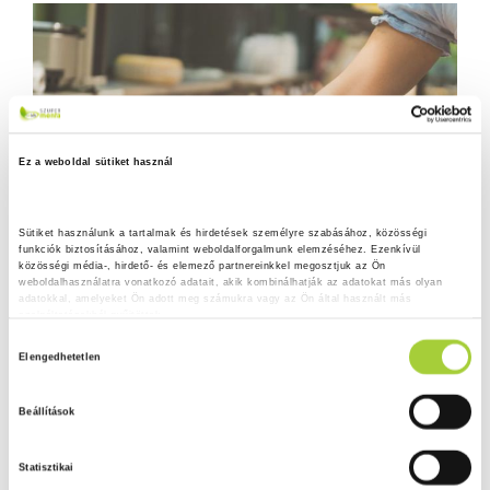
Ez a weboldal sütiket használ
Sütiket használunk a tartalmak és hirdetések személyre szabásához, közösségi 
funkciók biztosításához, valamint weboldalforgalmunk elemzéséhez. Ezenkívül 
közösségi média-, hirdető- és elemező partnereinkkel megosztjuk az Ön 
weboldalhasználatra vonatkozó adatait, akik kombinálhatják az adatokat más olyan 
adatokkal, amelyeket Ön adott meg számukra vagy az Ön által használt más 
szolgáltatásokból gyűjtöttek.
H
Adatkezelési tájékoztató
Elengedhetetlen
o
z
Beállítások
z
á
Statisztikai
j