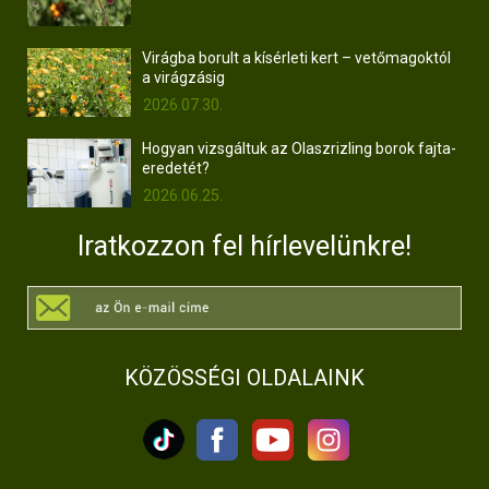
Virágba borult a kísérleti kert – vetőmagoktól
a virágzásig
2026.07.30.
Hogyan vizsgáltuk az Olaszrizling borok fajta-
eredetét?
2026.06.25.
Iratkozzon fel hírlevelünkre!
KÖZÖSSÉGI OLDALAINK