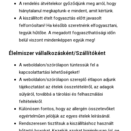
A rendelés átvételekor győződjünk meg arról, hogy
hiánytalanul megkaptunk-e mindent, amit kértünk.
A kiszállított ételt fogyasztás előtt javasolt
felforrósítani! Ha később szeretnénk elfogyasztani,
tegyük hűtőbe. A megadott fogyaszthatósági időn
belül viszont mindenképpen együk meg!
Élelmiszer vállalkozásként/Szállítóként
A weboldalon/szórólapon tüntessük fel a
kapcsolattartási lehetőségeket!
A weboldalon/szórólapon szereplő étlapon adjunk
tájékoztatást az ételek összetételéről, az adagok
súlyáról, továbbá a tárolási és felhasználási
feltételekről.
Különösen fontos, hogy az allergén összetevőket
egyértelműen jelöljük az egyes ételek leírásánál.
Rendszeresen tisztítsuk a kiszállításhoz használt
hőtartó boxokat. Kezeljük azokat higiénikusan (pl. ne