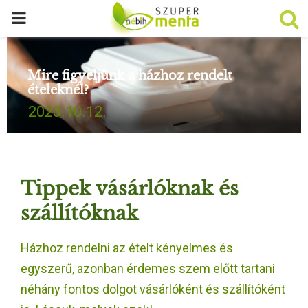
P
R
Mire figyeljünk a házhoz rendelt
ételeknél?
I
2023.10.12.
M
A
Tippek vásárlóknak és
R
szállítóknak
Y
Házhoz rendelni az ételt kényelmes és
egyszerű, azonban érdemes szem előtt tartani
M
néhány fontos dolgot vásárlóként és szállítóként