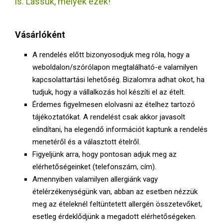
is. Lássuk, melyek ezek!
E
N
Vásárlóként
A rendelés előtt bizonyosodjuk meg róla, hogy a
U
weboldalon/szórólapon megtalálható-e valamilyen
kapcsolattartási lehetőség. Bizalomra adhat okot, ha
tudjuk, hogy a vállalkozás hol készíti el az ételt.
Érdemes figyelmesen elolvasni az ételhez tartozó
tájékoztatókat. A rendelést csak akkor javasolt
elindítani, ha elegendő információt kaptunk a rendelés
menetéről és a választott ételről.
Figyeljünk arra, hogy pontosan adjuk meg az
elérhetőségeinket (telefonszám, cím).
Amennyiben valamilyen allergiánk vagy
ételérzékenységünk van, abban az esetben nézzük
meg az ételeknél feltüntetett allergén összetevőket,
esetleg érdeklődjünk a megadott elérhetőségeken.