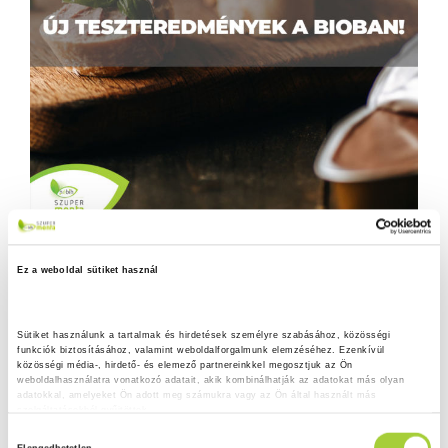
Ez a weboldal sütiket használ
Sütiket használunk a tartalmak és hirdetések személyre szabásához, közösségi 
funkciók biztosításához, valamint weboldalforgalmunk elemzéséhez. Ezenkívül 
közösségi média-, hirdető- és elemező partnereinkkel megosztjuk az Ön 
weboldalhasználatra vonatkozó adatait, akik kombinálhatják az adatokat más olyan 
adatokkal, amelyeket Ön adott meg számukra vagy az Ön által használt más 
szolgáltatásokból gyűjtöttek.
H
Adatkezelési tájékoztató