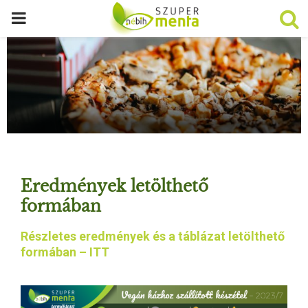
P
R
I
M
A
Eredmények letölthető
R
formában
Részletes eredmények és a táblázat letölthető
Y
formában – ITT
M