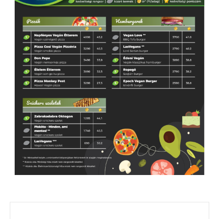
E
N
U