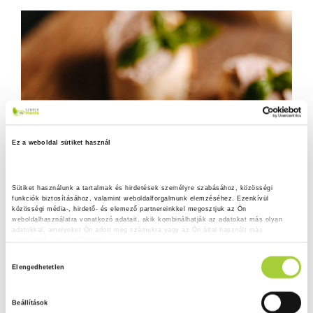
Ez a weboldal sütiket használ
Sütiket használunk a tartalmak és hirdetések személyre szabásához, közösségi 
funkciók biztosításához, valamint weboldalforgalmunk elemzéséhez. Ezenkívül 
közösségi média-, hirdető- és elemező partnereinkkel megosztjuk az Ön 
weboldalhasználatra vonatkozó adatait, akik kombinálhatják az adatokat más olyan 
adatokkal, amelyeket Ön adott meg számukra vagy az Ön által használt más 
szolgáltatásokból gyűjtöttek.
H
Adatkezelési tájékoztató
Elengedhetetlen
o
z
Beállítások
z