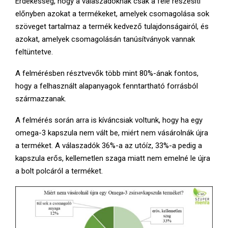
Érdekesség, hogy a válaszadóknak csak a fele részesíti
előnyben azokat a termékeket, amelyek csomagolása sok
szöveget tartalmaz a termék kedvező tulajdonságairól, és
azokat, amelyek csomagolásán tanúsítványok vannak
feltüntetve.
A felmérésben résztvevők több mint 80%-ának fontos,
hogy a felhasznált alapanyagok fenntartható forrásból
származzanak.
A felmérés során arra is kíváncsiak voltunk, hogy ha egy
omega-3 kapszula nem vált be, miért nem vásárolnák újra
a terméket. A válaszadók 36%-a az utóíz, 33%-a pedig a
kapszula erős, kellemetlen szaga miatt nem emelné le újra
a bolt polcáról a terméket.