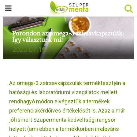
P
R
Porondon az omega-3 zsírsavkapszulák:
Így választunk mi!
I
2022.07.19.
M
A
Az omega-3 zsírsavkapszulák terméktesztjén a
R
hatósági és laboratóriumi vizsgálatok mellett
rendhagyó módon elvégeztük a termékek
Y
preferenciakérdőíves értékelését is. Azaz a már
jól ismert Szupermenta kedveltségi rangsor
M
helyett (ami ebben a termékkörben irreleváns