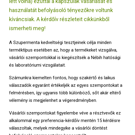
lett volna) ezúttal a kapszulák vásárlását és
E
használatát befolyásoló tényezőkre voltunk
N
kíváncsiak. A kérdőív részleteit cikkünkből
ismerheti meg!
U
A Szupermenta kedveltségi tesztjeinek célja minden
terméktípus esetében az, hogy a termékeket vizsgálva,
vásárlói szempontokkal is kiegészítsék a Nébih hatósági
és laboratóriumi vizsgálatait.
Számunkra kiemelten fontos, hogy szakértő és laikus
válaszadók egyaránt értékeljék az egyes szempontokat a
felmérésben, így ugyanis több különböző, sőt akár eltérő
vélemény is megjelenhet a végeredményben.
Vásárlói szempontokat figyelembe véve a résztvevők ez
alkalommal egy preferencia-kérdőív mentén 15 kérdésre
válaszoltak, melyek mindegyike a vásárlói döntést