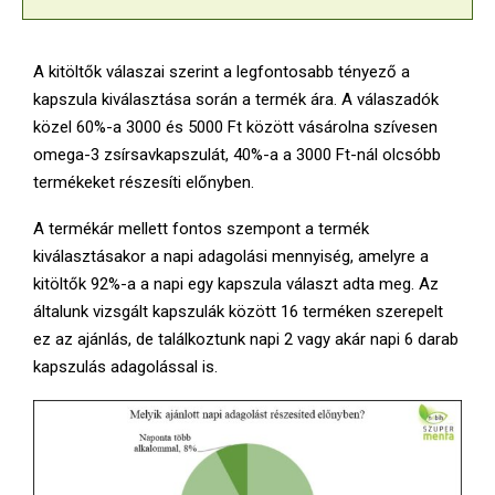
A kitöltők válaszai szerint a legfontosabb tényező a
kapszula kiválasztása során a termék ára. A válaszadók
közel 60%-a 3000 és 5000 Ft között vásárolna szívesen
omega-3 zsírsavkapszulát, 40%-a a 3000 Ft-nál olcsóbb
termékeket részesíti előnyben.
A termékár mellett fontos szempont a termék
kiválasztásakor a napi adagolási mennyiség, amelyre a
kitöltők 92%-a a napi egy kapszula választ adta meg. Az
általunk vizsgált kapszulák között 16 terméken szerepelt
ez az ajánlás, de találkoztunk napi 2 vagy akár napi 6 darab
kapszulás adagolással is.