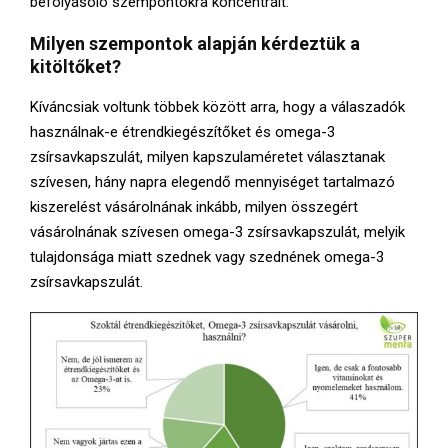
befolyásoló szempontokra koncentrált.
Milyen szempontok alapján kérdeztük a
kitöltőket?
Kíváncsiak voltunk többek között arra, hogy a válaszadók
használnak-e étrendkiegészítőket és omega-3
zsírsavkapszulát, milyen kapszulaméretet választanak
szívesen, hány napra elegendő mennyiséget tartalmazó
kiszerelést vásárolnának inkább, milyen összegért
vásárolnának szívesen omega-3 zsírsavkapszulát, melyik
tulajdonsága miatt szednek vagy szednének omega-3
zsírsavkapszulát.