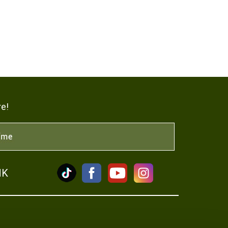
re!
NK