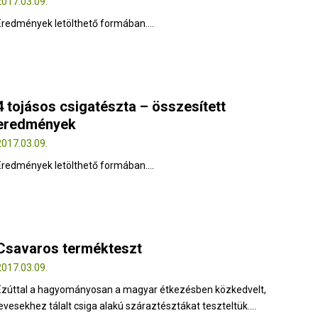
2017.03.09.
Eredmények letölthető formában....
4 tojásos csigatészta – összesített
eredmények
2017.03.09.
Eredmények letölthető formában....
Csavaros termékteszt
2017.03.09.
Ezúttal a hagyományosan a magyar étkezésben közkedvelt,
levesekhez tálalt csiga alakú száraztésztákat teszteltük....