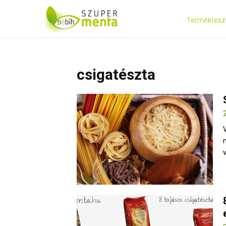
Terméktesz
csigatészta
v