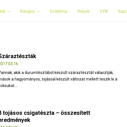
tek
Rangsor
Embléma
Rólunk
GYIK
Kapc
Száraztészták
2017.03.16.
Vannak, akik a durumtésztából készült száraztésztát választják,
mások a hagyományos, tojással készült változat mellett teszik le a
oksukat....
8 tojásos csigatészta – összesített
eredmények