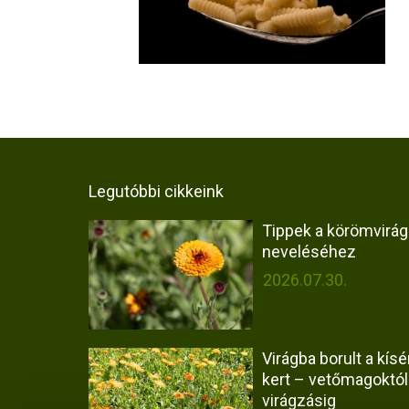
Legutóbbi cikkeink
Tippek a körömvirág
neveléséhez
2026.07.30.
Virágba borult a kísér
kert – vetőmagoktól
virágzásig