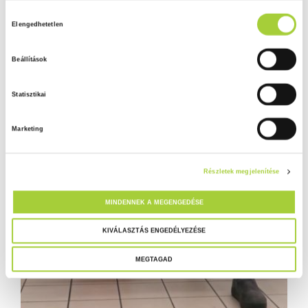
H
Adatkezelési tájékoztató
Elengedhetetlen
o
z
Beállítások
z
á
Statisztikai
j
á
Marketing
r
u
l
Részletek megjelenítése
á
s
MINDENNEK A MEGENGEDÉSE
k
i
KIVÁLASZTÁS ENGEDÉLYEZÉSE
v
MEGTAGAD
á
l
a