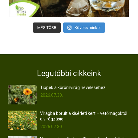
MÉG TÖBB
Kövess minket
Legutóbbi cikkeink
Tippek a körömvirág neveléséhez
2026.07.30.
Virágba borult a kísérleti kert – vetőmagoktól
a virágzásig
2026.07.30.