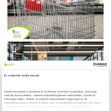
Ez a weboldal sütiket használ
Sütiket használunk a tartalmak és hirdetések személyre szabásához, közösségi 
funkciók biztosításához, valamint weboldalforgalmunk elemzéséhez. Ezenkívül 
közösségi média-, hirdető- és elemező partnereinkkel megosztjuk az Ön 
weboldalhasználatra vonatkozó adatait, akik kombinálhatják az adatokat más olyan 
adatokkal, amelyeket Ön adott meg számukra vagy az Ön által használt más 
szolgáltatásokból gyűjtöttek.