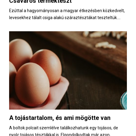
Csavaros termékteszt
E
Ezúttal a hagyományosan a magyar étkezésben közkedvelt,
levesekhez tálalt csiga alakú száraztésztákat teszteltük....
N
U
A tojástartalom, és ami mögötte van
A boltok polcait szemlélve találkozhatunk egy tojásos, de
nyolc tojásos tésztákkal is. Elgondolkodtak már azon,