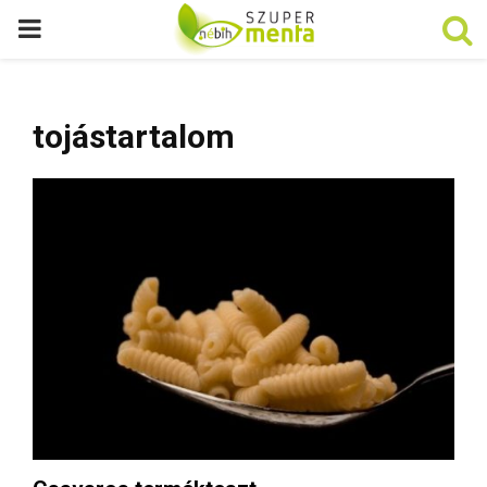
P
R
tojástartalom
I
M
A
R
Y
M