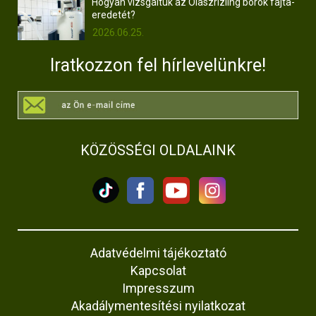
Hogyan vizsgáltuk az Olaszrizling borok fajta-
eredetét?
2026.06.25.
Iratkozzon fel hírlevelünkre!
KÖZÖSSÉGI OLDALAINK
Adatvédelmi tájékoztató
Kapcsolat
Impresszum
Akadálymentesítési nyilatkozat