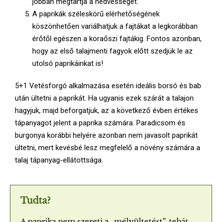
jobban megtartja a nedvességet.
A paprikák széleskörű elérhetőségének
köszönhetően variálhatjuk a fajtákat a legkorábban
érőtől egészen a koraőszi fajtákig. Fontos azonban,
hogy az első talajmenti fagyok előtt szedjük le az
utolsó paprikáinkat is!
5+1 Vetésforgó alkalmazása esetén ideális borsó és bab
után ültetni a paprikát. Ha ugyanis ezek szárát a talajon
hagyjuk, majd beforgatjuk, az a következő évben értékes
tápanyagot jelent a paprika számára. Paradicsom és
burgonya korábbi helyére azonban nem javasolt paprikát
ültetni, mert kevésbé lesz megfelelő a növény számára a
talaj tápanyag-ellátottsága.
Tudta?
A paprika nem szereti a „mélyültetést”, tehát