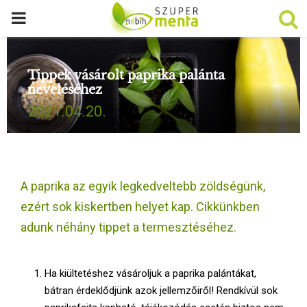
P
R
Tippek vásárolt paprika palánta
neveléséhez
I
2021.04.20.
M
A
A paprika az egyik legkedveltebb zöldségünk,
R
ezért sok kiskertben helyet kap. Cikkünkben
adunk néhány tippet a termesztéséhez.
Y
Ha kiültetéshez vásároljuk a paprika palántákat,
M
bátran érdeklődjünk azok jellemzőiről! Rendkívül sok