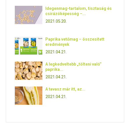
Idegenmag-tartalom, tisztaság és
csírázóképesség –...
2021.05.20.
Paprika vetőmag – összesített
eredmények
2021.04.21.
A legkedveltebb „tölteni való”
paprika...
2021.04.21.
A tavasz már itt, az...
2021.04.21.