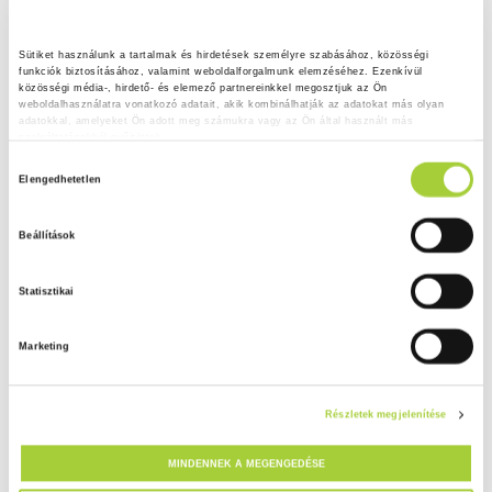
Sütiket használunk a tartalmak és hirdetések személyre szabásához, közösségi 
funkciók biztosításához, valamint weboldalforgalmunk elemzéséhez. Ezenkívül 
közösségi média-, hirdető- és elemező partnereinkkel megosztjuk az Ön 
weboldalhasználatra vonatkozó adatait, akik kombinálhatják az adatokat más olyan 
adatokkal, amelyeket Ön adott meg számukra vagy az Ön által használt más 
szolgáltatásokból gyűjtöttek.
H
Adatkezelési tájékoztató
Elengedhetetlen
o
z
Beállítások
z
á
Statisztikai
j
á
Marketing
r
u
l
Részletek megjelenítése
á
s
MINDENNEK A MEGENGEDÉSE
k