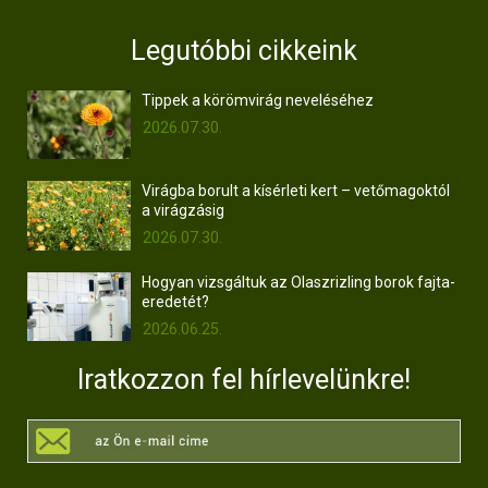
Legutóbbi cikkeink
Tippek a körömvirág neveléséhez
2026.07.30.
Virágba borult a kísérleti kert – vetőmagoktól
a virágzásig
2026.07.30.
Hogyan vizsgáltuk az Olaszrizling borok fajta-
eredetét?
2026.06.25.
Iratkozzon fel hírlevelünkre!