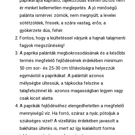
paprikafajta kapható, tájékozódás esetén biztos nem
E
ér minket kellemetlen meglepetés. A jó minőségű
palánta ismérvei: zömök, nem megnyúlt; a levelei
N
sötétzöldek, frissek; a szára vastag, erős; a
gyökérzete dús, fehér.
U
Fontos, hogy a kiültetéssel várjunk a hajnali talajmenti
fagyok megszűnéséig!
A paprika palánták megbokrosodásának és a későbbi
termés megfelelő fejlődésének érdekében minimum
50 cm sor- és 25-30 cm tőtávolságra helyezzük
egymástól a paprikákat. A palántát azonos
mélységbe ültessük, a tápkocka felszíne a
talajfelszínnel kb. azonos magasságban legyen vagy
csak kicsit alatta.
A paprikák fejlődéséhez elengedhetetlen a megfelelő
mennyiségű víz. Ha forró, száraz a nyár, pótoljuk a
szükséges vizet! A vízellátás érdekében javasolt a
bakhátas ültetés is, mert az így kialakított forma