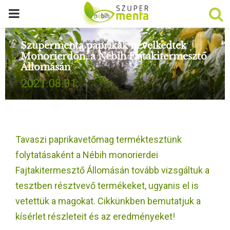
P
R
Szupermenta paprikák nevelkedtek
Monorierdőn, a Nébih Fajtakitermesztő
Állomásán
I
2021.08.31.
M
A
Tavaszi paprikavetőmag terméktesztünk
R
folytatásaként a Nébih monorierdei
Fajtakitermesztő Állomásán tovább vizsgáltuk a
Y
tesztben résztvevő termékeket, ugyanis el is
vetettük a magokat. Cikkünkben bemutatjuk a
M
kísérlet részleteit és az eredményeket!