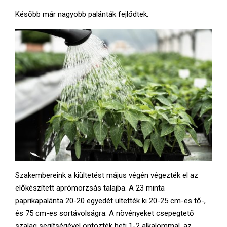
Később már nagyobb palánták fejlődtek.
Szakembereink a kiültetést május végén végezték el az
előkészített aprómorzsás talajba. A 23 minta
paprikapalánta 20-20 egyedét ültették ki 20-25 cm-es tő-,
és 75 cm-es sortávolságra. A növényeket csepegtető
szalag segítségével öntözték heti 1-2 alkalommal, az