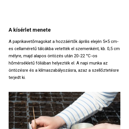
A kísérlet menete
A paprikavetőmagokat a hozzáértők április elején 5×5 cm-
es cellaméretű tálcákba vetették el szemenként, kb. 0,5 cm
mélyre, majd alapos öntözés után 20-22 °C-os
hőmérsékletű fóliában helyezték el. A napi munka az
öntözésre és a klímaszabályozásra, azaz a szellőztetésre
terjedt ki.