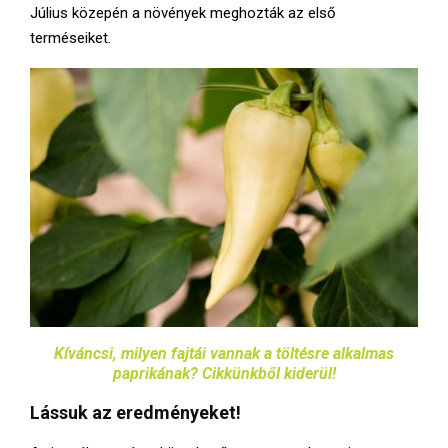
Július közepén a növények meghozták az első
terméseiket.
Kíváncsi, milyen fajtái vannak a töltésre alkalmas
paprikának? Cikkünkből kiderül!
Lássuk az eredményeket!