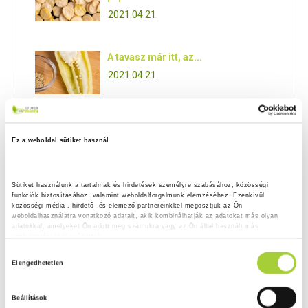
2021.04.21.
A tavasz már itt, az...
2021.04.21.
Tölteni való paprika fajtái
2021.04.20.
Ez a weboldal sütiket használ
Vitaminok a paprikában
Sütiket használunk a tartalmak és hirdetések személyre szabásához, közösségi 
2021.04.20.
funkciók biztosításához, valamint weboldalforgalmunk elemzéséhez. Ezenkívül 
közösségi média-, hirdető- és elemező partnereinkkel megosztjuk az Ön 
weboldalhasználatra vonatkozó adatait, akik kombinálhatják az adatokat más olyan 
adatokkal, amelyeket Ön adott meg számukra vagy az Ön által használt más 
Tippek vásárolt paprika palánta
szolgáltatásokból gyűjtöttek.
neveléséhez
H
2021.04.20.
Adatkezelési tájékoztató
Elengedhetetlen
o
z
Beállítások
z