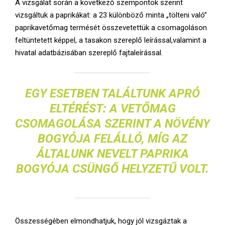
A vizsgálat során a következő szempontok szerint
vizsgáltuk a paprikákat: a 23 különböző minta „tölteni való”
paprikavetőmag termését összevetettük a csomagoláson
feltüntetett képpel, a tasakon szereplő leírással,valamint a
hivatal adatbázisában szereplő fajtaleírással.
EGY ESETBEN TALÁLTUNK APRÓ
ELTÉRÉST: A VETŐMAG
CSOMAGOLÁSA SZERINT A NÖVÉNY
BOGYÓJA FELÁLLÓ, MÍG AZ
ÁLTALUNK NEVELT PAPRIKA
BOGYÓJA CSÜNGŐ HELYZETŰ VOLT.
Összességében elmondhatjuk, hogy jól vizsgáztak a