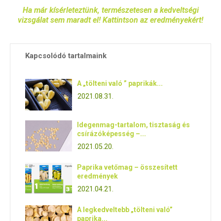
Ha már kísérleteztünk, természetesen a kedveltségi
vizsgálat sem maradt el! Kattintson az eredményekért!
Kapcsolódó tartalmaink
A „tölteni való ” paprikák...
2021.08.31.
Idegenmag-tartalom, tisztaság és
csírázóképesség –...
2021.05.20.
Paprika vetőmag – összesített
eredmények
2021.04.21.
A legkedveltebb „tölteni való”
paprika...