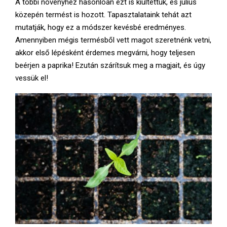
A többi növényhez hasonlóan ezt is kiültettük, és július
közepén termést is hozott. Tapasztalataink tehát azt
mutatják, hogy ez a módszer kevésbé eredményes.
Amennyiben mégis termésből vett magot szeretnénk vetni,
akkor első lépésként érdemes megvárni, hogy teljesen
beérjen a paprika! Ezután szárítsuk meg a magjait, és úgy
vessük el!