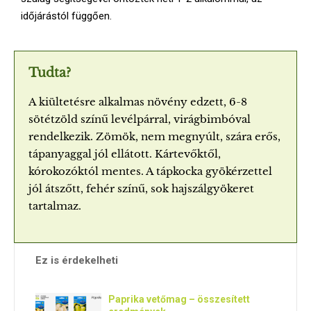
időjárástól függően.
Tudta?
A kiültetésre alkalmas növény edzett, 6-8
sötétzöld színű levélpárral, virágbimbóval
rendelkezik. Zömök, nem megnyúlt, szára erős,
tápanyaggal jól ellátott. Kártevőktől,
kórokozóktól mentes. A tápkocka gyökérzettel
jól átszőtt, fehér színű, sok hajszálgyökeret
tartalmaz.
Ez is érdekelheti
Paprika vetőmag – összesített