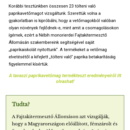
E
Korábbi tesztünkben összesen 23 tölteni való
paprikavetőmagot vizsgáltunk. Szerettük volna a
N
gyakorlatban is kipróbálni, hogy a vetőmagokból valóban
olyan növények fejlődnek-e, mint amit a csomagolásokon
U
ígérnek, ezért a Nébih monorierdei Fajtakitermesztő
Állomásán szakembereink segítségével saját
„paprikaiskolát nyitottunk”. A termékeket a vetőmag
elvetésétől a kifejlett „tölteni való” paprika betakarításáig
figyelemmel kísértük.
A tavaszi paprikavetőmag termékteszt eredményeiről itt
olvashat!
Tudta?
A Fajtakitermesztő Állomáson azt vizsgálják,
hogy a Magyarországon előállított, fémzárolt és