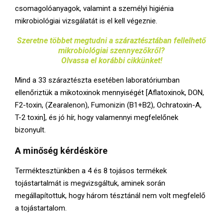
csomagolóanyagok, valamint a személyi higiénia
mikrobiológiai vizsgálatát is el kell végeznie.
Szeretne többet megtudni a száraztésztában fellelhető
mikrobiológiai szennyezőkről?
Olvassa el korábbi cikkünket!
Mind a 33 száraztészta esetében laboratóriumban
ellenőriztük a mikotoxinok mennyiségét [Aflatoxinok, DON,
F2-toxin, (Zearalenon), Fumonizin (B1+B2), Ochratoxin-A,
T-2 toxin], és jó hír, hogy valamennyi megfelelőnek
bizonyult.
A
minőség kérdésköre
Terméktesztünkben a 4 és 8 tojásos termékek
tojástartalmát is megvizsgáltuk, aminek során
megállapítottuk, hogy három tésztánál nem volt megfelelő
a tojástartalom.