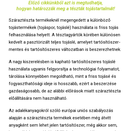
Előző cikkünkből azt is megtudhatja,
hogyan határozzák meg a tészták tojástartalmát!
Száraztészta termékeknél megengedett a különböző
tojástermékek (tojáspor, tojáslé) használata is friss tojás
felhasználása helyett. A tésztagyártók körében különösen
kedvelt a pasztörizált teljes tojáslé, amelyet tartósítószer-
mentes és tartósítószeres változatban is beszerezhetnek.
A nagy kiszerelésben is kapható tartósítószeres tojáslé
használata ugyanis felgyorsítja a technológiai folyamatot,
tárolása könnyebben megoldható, mint a friss tojásé és
fogyaszthatósági ideje is hosszabb, ezért a beszerzése
gazdaságosabb, de az alábbi előírások miatt száraztészta
előállítására nem használható.
Az adalékanyagokról szóló európai uniós szabályozás
alapján a száraztészta termékek esetében még átvitt
anyagként sem lehet jelen tartósítószer, még akkor sem,