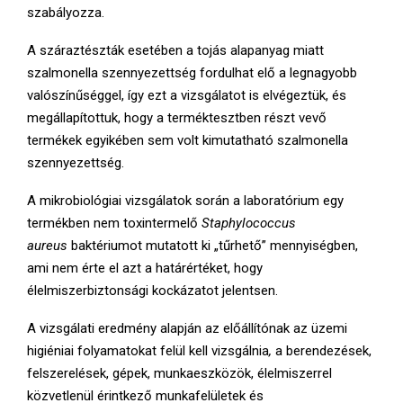
szabályozza.
A száraztészták esetében a tojás alapanyag miatt
szalmonella szennyezettség fordulhat elő a legnagyobb
valószínűséggel, így ezt a vizsgálatot is elvégeztük, és
megállapítottuk, hogy a terméktesztben részt vevő
termékek egyikében sem volt kimutatható szalmonella
szennyezettség.
A mikrobiológiai vizsgálatok során a laboratórium egy
termékben nem toxintermelő
Staphylococcus
aureus
baktériumot mutatott ki „tűrhető” mennyiségben,
ami nem érte el azt a határértéket, hogy
élelmiszerbiztonsági kockázatot jelentsen.
A vizsgálati eredmény alapján az előállítónak az üzemi
higiéniai folyamatokat felül kell vizsgálnia
,
a berendezések,
felszerelések, gépek, munkaeszközök, élelmiszerrel
közvetlenül érintkező munkafelületek és