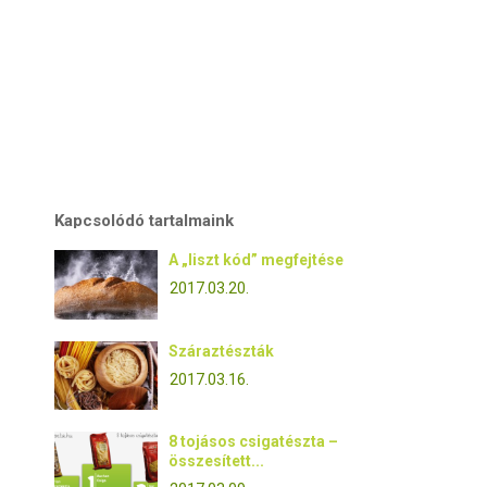
Kapcsolódó tartalmaink
A „liszt kód” megfejtése
2017.03.20.
Száraztészták
2017.03.16.
8 tojásos csigatészta –
összesített...