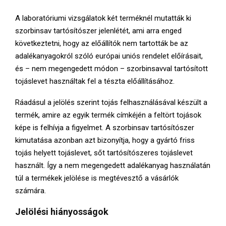
A laboratóriumi vizsgálatok két terméknél mutatták ki
szorbinsav tartósítószer jelenlétét, ami arra enged
következtetni, hogy az előállítók nem tartották be az
adalékanyagokról szóló európai uniós rendelet előírásait,
és – nem megengedett módon – szorbinsavval tartósított
tojáslevet használtak fel a tészta előállításához.
Ráadásul a jelölés szerint tojás felhasználásával készült a
termék, amire az egyik termék címkéjén a feltört tojások
képe is felhívja a figyelmet. A szorbinsav tartósítószer
kimutatása azonban azt bizonyítja, hogy a gyártó friss
tojás helyett tojáslevet, sőt tartósítószeres tojáslevet
használt. Így a nem megengedett adalékanyag használatán
túl a termékek jelölése is megtévesztő a vásárlók
számára.
Jelölési hiányosságok