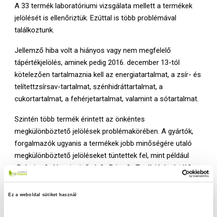
A 33 termék laboratóriumi vizsgálata mellett a termékek
jelölését is ellenőriztük. Ezúttal is több problémával
találkoztunk.
Jellemző hiba volt a hiányos vagy nem megfelelő
tápértékjelölés, aminek pedig 2016. december 13-tól
kötelezően tartalmaznia kell az energiatartalmat, a zsír- és
telítettzsírsav-tartalmat, szénhidráttartalmat, a
cukortartalmat, a fehérjetartalmat, valamint a sótartalmat.
Szintén több termék érintett az önkéntes
megkülönböztető jelölések problémakörében. A gyártók,
forgalmazók ugyanis a termékek jobb minőségére utaló
megkülönböztető jelöléseket tüntettek fel, mint például
„Prémium”, „Hazai minőség”, „Prima”, „Tradíció és érték”,
„Kiváló minőség”, „Megbízhatóság”.
Ez a weboldal sütiket használ
Ezeknél a termékeknél bekértük a gyártóktól a termék
gyártmánylapját, amelyben szerepelnie kell a magasabb