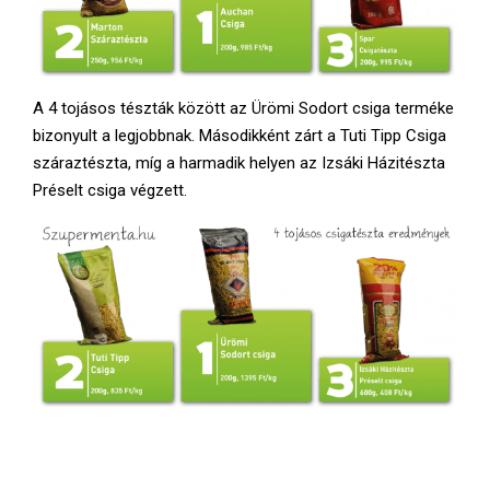
A 4 tojásos tészták között az Ürömi Sodort csiga terméke
bizonyult a legjobbnak. Másodikként zárt a Tuti Tipp Csiga
száraztészta, míg a harmadik helyen az Izsáki Házitészta
Préselt csiga végzett.