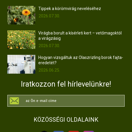
Tippek a körömvirág neveléséhez
2026.07.30.
Virágba borult a kísérleti kert – vetőmagoktól
a virágzásig
2026.07.30.
Hogyan vizsgáltuk az Olaszrizling borok fajta-
eredetét?
2026.06.25.
Iratkozzon fel hírlevelünkre!
KÖZÖSSÉGI OLDALAINK