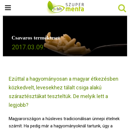
P
R
Csavaros termékteszt
I
2017.03.09.
M
A
Ezúttal a hagyományosan a magyar étkezésben
R
közkedvelt, levesekhez tálalt csiga alakú
száraztésztákat teszteltük. De melyik lett a
Y
legjobb?
M
Magyarországon a húsleves tradicionálisan ünnepi ételnek
számít. Ha pedig már a hagyományoknál tartunk, úgy a