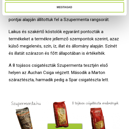
v
A Szupermenta terméktesztek hagyományaihoz híven
MEGTAGAD
á
elvégeztük a termékek kedveltségi vizsgálatát is, melynek
l
pontjai alapján állítottuk fel a Szupermenta rangsorát.
a
s
Laikus és szakértő kóstolók egyaránt pontozták a
z
termékeket a termékre jellemző szempontok szerint, azaz
t
külső megjelenés, szín, íz, illat és állomány alapján. Színét
á
és illatát szárazon és főtt állapotában is értékelték.
s
a
A 8 tojásos csigatészták Szupermenta tesztjén első
helyen az Auchan Csiga végzett. Második a Marton
száraztészta, harmadik pedig a Spar csigatészta lett.