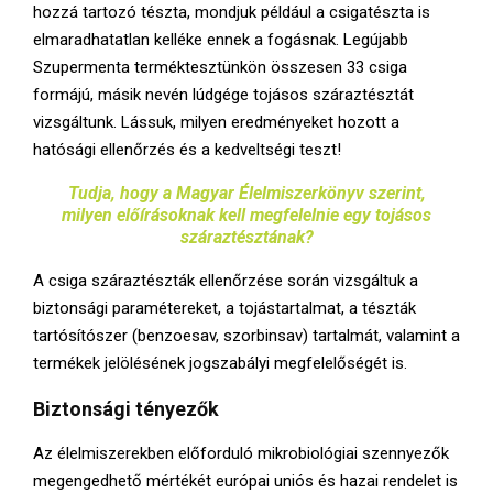
E
hozzá tartozó tészta, mondjuk például a csigatészta is
elmaradhatatlan kelléke ennek a fogásnak. Legújabb
N
Szupermenta terméktesztünkön összesen 33 csiga
formájú, másik nevén lúdgége tojásos száraztésztát
vizsgáltunk. Lássuk, milyen eredményeket hozott a
U
hatósági ellenőrzés és a kedveltségi teszt!
Tudja, hogy a Magyar Élelmiszerkönyv szerint,
milyen előírásoknak kell megfelelnie egy tojásos
száraztésztának?
A csiga száraztészták ellenőrzése során vizsgáltuk a
biztonsági paramétereket, a tojástartalmat, a tészták
tartósítószer (benzoesav, szorbinsav) tartalmát, valamint a
termékek jelölésének jogszabályi megfelelőségét is.
Biztonsági tényezők
Az élelmiszerekben előforduló mikrobiológiai szennyezők
megengedhető mértékét európai uniós és hazai rendelet is