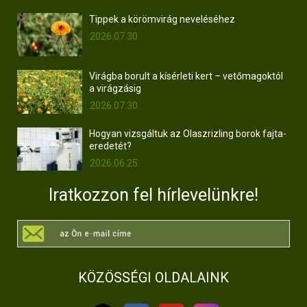
Tippek a körömvirág neveléséhez
2026.07.30.
Virágba borult a kísérleti kert – vetőmagoktól
a virágzásig
2026.07.30.
Hogyan vizsgáltuk az Olaszrizling borok fajta-
eredetét?
2026.06.25.
Iratkozzon fel hírlevelünkre!
KÖZÖSSÉGI OLDALAINK