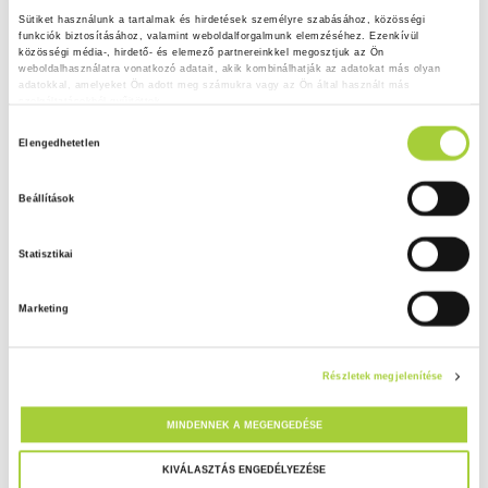
Sütiket használunk a tartalmak és hirdetések személyre szabásához, közösségi 
funkciók biztosításához, valamint weboldalforgalmunk elemzéséhez. Ezenkívül 
közösségi média-, hirdető- és elemező partnereinkkel megosztjuk az Ön 
weboldalhasználatra vonatkozó adatait, akik kombinálhatják az adatokat más olyan 
adatokkal, amelyeket Ön adott meg számukra vagy az Ön által használt más 
szolgáltatásokból gyűjtöttek.
H
Adatkezelési tájékoztató
Elengedhetetlen
o
z
Beállítások
z
á
Statisztikai
j
á
Marketing
r
u
l
Részletek megjelenítése
á
s
MINDENNEK A MEGENGEDÉSE
k
i
KIVÁLASZTÁS ENGEDÉLYEZÉSE