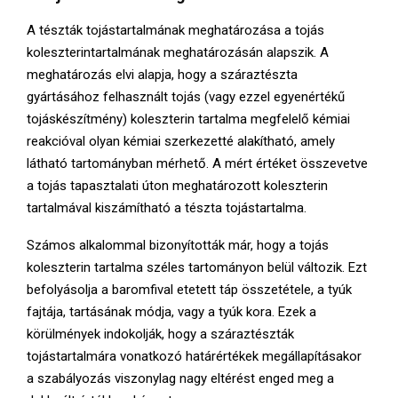
A tészták tojástartalmának meghatározása a tojás
koleszterintartalmának meghatározásán alapszik. A
meghatározás elvi alapja, hogy a száraztészta
gyártásához felhasznált tojás (vagy ezzel egyenértékű
tojáskészítmény) koleszterin tartalma megfelelő kémiai
reakcióval olyan kémiai szerkezetté alakítható, amely
látható tartományban mérhető. A mért értéket összevetve
a tojás tapasztalati úton meghatározott koleszterin
tartalmával kiszámítható a tészta tojástartalma.
Számos alkalommal bizonyították már, hogy a tojás
koleszterin tartalma széles tartományon belül változik. Ezt
befolyásolja a baromfival etetett táp összetétele, a tyúk
fajtája, tartásának módja, vagy a tyúk kora. Ezek a
körülmények indokolják, hogy a száraztészták
tojástartalmára vonatkozó határértékek megállapításakor
a szabályozás viszonylag nagy eltérést enged meg a