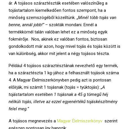
E
ár. A tojásos száraztészták esetében valószínűleg a
tojástartalom kiemelkedően fontos szempont, ha a
N
minőség szemszögéből közelítünk. „
Minél több tojás van
benne, annál jobb!”
– szokták mondani. Ennél a
termékkörnél talán valóban lehet ez a minőség egyik
U
fokmérője. Nos, akinek ez valóban fontos, biztosan
gondolkodott már azon, hogy mivel tojás és tojás között is
van különbség, akkor mit jelent a négy tojásos tészta.
Például 4 tojásos száraztésztának nevezhető egy termék,
ha a száraztészta 1 kg-jához a felhasznált tojások száma
4. A Magyar Élelmiszerkönyvben pedig azt is pontosan
előírják, mi számít 1 tojásnak (tojás = tyúktojás):
„A
tojástartalom esetében 1 tojásnak a 45 g tömegű héj
nélküli tojás, illetve az ezzel egyenértékű tojáskészítmény
felel meg.”
A tojásos megnevezés a
Magyar Élelmiszerkönyv
szerint
egészen pontosan így hangzik: