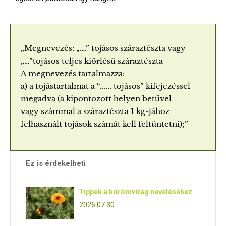
„Megnevezés: „….” tojásos száraztészta vagy
„…”tojásos teljes kiőrlésű száraztészta
A megnevezés tartalmazza:
a) a tojástartalmat a “...... tojásos” kifejezéssel
megadva (a kipontozott helyen betűvel
vagy számmal a száraztészta 1 kg-jához
felhasznált tojások számát kell feltüntetni);”
Ez is érdekelheti
Tippek a körömvirág neveléséhez
2026.07.30.