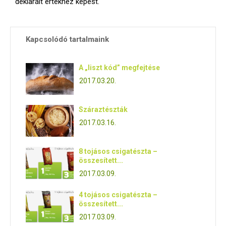
deklarált értékhez képest.
Kapcsolódó tartalmaink
A „liszt kód” megfejtése
2017.03.20.
Száraztészták
2017.03.16.
8 tojásos csigatészta –
összesített...
2017.03.09.
4 tojásos csigatészta –
összesített...
2017.03.09.