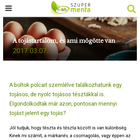
P
R
A tojástartalom, és ami mögötte van
I
2017.03.07.
M
A
A boltok polcait szemlélve találkozhatunk egy
R
tojásos, de nyolc tojásos tésztákkal is.
Elgondolkodtak már azon, pontosan mennyi
Y
tojást jelent egy tojás?
M
Jól tudjuk, hogy tészta és tészta között is van különbség.
Kinek mi számít, a márkanév, a csomagolás, vagy éppen az