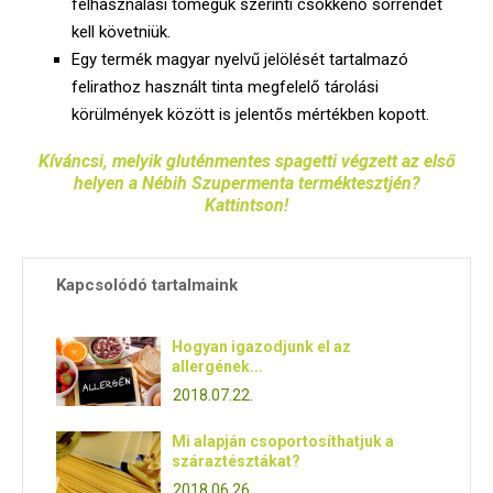
felhasználási tömegük szerinti csökkenő sorrendet
kell követniük.
Egy termék magyar nyelvű jelölését tartalmazó
felirathoz használt tinta megfelelő tárolási
körülmények között is jelentős mértékben kopott.
Kíváncsi, melyik gluténmentes spagetti végzett az első
helyen a Nébih Szupermenta terméktesztjén?
Kattintson!
Kapcsolódó tartalmaink
Hogyan igazodjunk el az
allergének...
2018.07.22.
Mi alapján csoportosíthatjuk a
száraztésztákat?
2018.06.26.