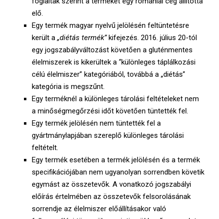
foglaltak szerint a terméket egy romániai cég állította
elő.
Egy termék magyar nyelvű jelölésén feltüntetésre
került a
„diétás termék”
kifejezés. 2016. július 20-tól
egy jogszabályváltozást követően a gluténmentes
élelmiszerek is kikerültek a “különleges táplálkozási
célú élelmiszer” kategóriából, továbbá a „diétás”
kategória is megszűnt.
Egy terméknél a különleges tárolási feltételeket nem
a minőségmegőrzési időt követően tüntették fel.
Egy termék jelölésén nem tüntették fel a
gyártmánylapjában szereplő különleges tárolási
feltételt.
Egy termék esetében a termék jelölésén és a termék
specifikációjában nem ugyanolyan sorrendben követik
egymást az összetevők. A vonatkozó jogszabályi
előírás értelmében az összetevők felsorolásának
sorrendje az élelmiszer előállításakor való