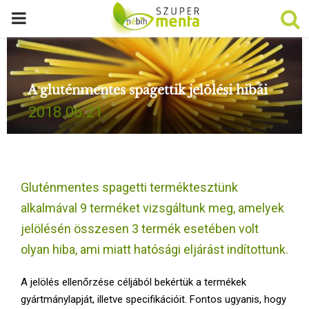
P
R
A gluténmentes spagettik jelölési hibái
I
2018.06.21.
M
A
Gluténmentes spagetti terméktesztünk
R
alkalmával 9 terméket vizsgáltunk meg, amelyek
jelölésén összesen 3 termék esetében volt
Y
olyan hiba, ami miatt hatósági eljárást indítottunk.
M
A jelölés ellenőrzése céljából bekértük a termékek
gyártmánylapját, illetve specifikációit. Fontos ugyanis, hogy