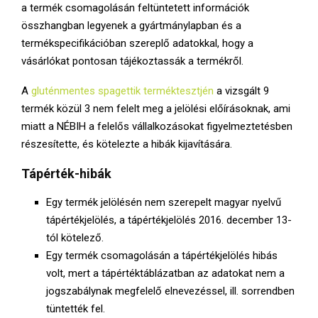
E
a termék csomagolásán feltüntetett információk
összhangban legyenek a gyártmánylapban és a
N
termékspecifikációban szereplő adatokkal, hogy a
vásárlókat pontosan tájékoztassák a termékről.
U
A
gluténmentes spagettik terméktesztjén
a vizsgált 9
termék közül 3 nem felelt meg a jelölési előírásoknak, ami
miatt a NÉBIH a felelős vállalkozásokat figyelmeztetésben
részesítette, és kötelezte a hibák kijavítására.
Tápérték-hibák
Egy termék jelölésén nem szerepelt magyar nyelvű
tápértékjelölés, a tápértékjelölés 2016. december 13-
tól kötelező.
Egy termék csomagolásán a tápértékjelölés hibás
volt, mert a tápértéktáblázatban az adatokat nem a
jogszabálynak megfelelő elnevezéssel, ill. sorrendben
tüntették fel.