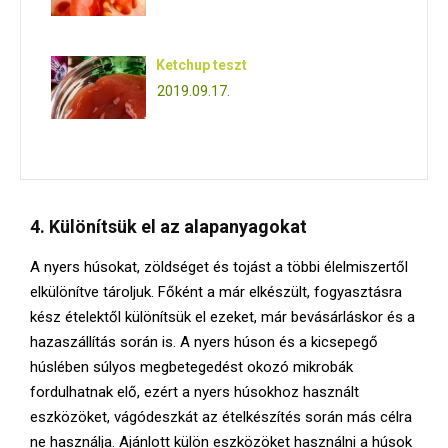
Ketchup teszt
2019.09.17.
4. Különítsük el az alapanyagokat
A nyers húsokat, zöldséget és tojást a többi élelmiszertől
elkülönítve tároljuk. Főként a már elkészült, fogyasztásra
kész ételektől különítsük el ezeket, már bevásárláskor és a
hazaszállítás során is. A nyers húson és a kicsepegő
húslében súlyos megbetegedést okozó mikrobák
fordulhatnak elő, ezért a nyers húsokhoz használt
eszközöket, vágódeszkát az ételkészítés során más célra
ne használja. Ajánlott külön eszközöket használni a húsok