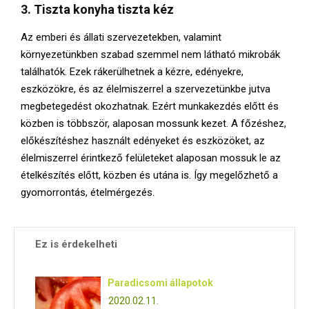
3. Tiszta konyha tiszta kéz
Az emberi és állati szervezetekben, valamint
környezetünkben szabad szemmel nem látható mikrobák
találhatók. Ezek rákerülhetnek a kézre, edényekre,
eszközökre, és az élelmiszerrel a szervezetünkbe jutva
megbetegedést okozhatnak. Ezért munkakezdés előtt és
közben is többször, alaposan mossunk kezet. A főzéshez,
előkészítéshez használt edényeket és eszközöket, az
élelmiszerrel érintkező felületeket alaposan mossuk le az
ételkészítés előtt, közben és utána is. Így megelőzhető a
gyomorrontás, ételmérgezés.
Ez is érdekelheti
Paradicsomi állapotok
2020.02.11.