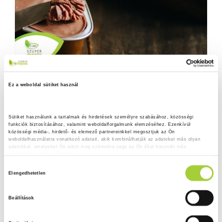
Ez a weboldal sütiket használ
Sütiket használunk a tartalmak és hirdetések személyre szabásához, közösségi 
funkciók biztosításához, valamint weboldalforgalmunk elemzéséhez. Ezenkívül 
közösségi média-, hirdető- és elemező partnereinkkel megosztjuk az Ön 
weboldalhasználatra vonatkozó adatait, akik kombinálhatják az adatokat más olyan 
adatokkal, amelyeket Ön adott meg számukra vagy az Ön által használt más 
szolgáltatásokból gyűjtöttek.
H
Adatkezelési tájékoztató
Elengedhetetlen
o
z
Beállítások
z
á