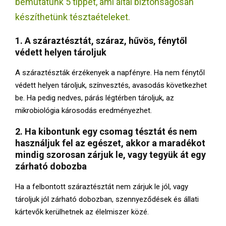
bemutatunk 5 tippet, ami által biztonságosan
E
készíthetünk tésztaételeket.
N
1. A száraztésztát, száraz, hűvös, fénytől
védett helyen tároljuk
U
A száraztészták érzékenyek a napfényre. Ha nem fénytől
védett helyen tároljuk, színvesztés, avasodás következhet
be. Ha pedig nedves, párás légtérben tároljuk, az
mikrobiológia károsodás eredményezhet.
2. Ha kibontunk egy csomag tésztát és nem
használjuk fel az egészet, akkor a
maradékot
mindig szorosan zárjuk le, vagy tegyük át egy
zárható dobozba
Ha a felbontott száraztésztát nem zárjuk le jól, vagy
tároljuk jól zárható dobozban, szennyeződések és állati
kártevők kerülhetnek az élelmiszer közé.