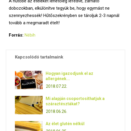
A hűtőbe az ételeket lehetőleg lefedve, zárható
dobozokban, elkülönítve tegyük be, hogy egymást ne
szennyezhessék! Hűtőszekrényben se tároljuk 2-3 napnál
tovább a megmaradt ételt!
Forrás:
Nébih
Kapcsolódó tartalmaink
Hogyan igazodjunk el az
allergének...
2018.07.22.
Mi alapján csoportosíthatjuk a
száraztésztákat?
2018.06.26.
Az élet glutén nélkül