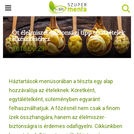
P
R
Öt élelmiszer-biztonsági tipp tésztaételek
elkészítéséhez
I
2018.06.23.
M
A
Háztartások menüsorában a tészta egy alap
R
hozzávalója az ételeknek. Köretként,
egytálételként, süteményben egyaránt
Y
felhasználhatjuk. A főzésnél nem csak a finom
ízek összhangjára, hanem az élelmiszer-
M
biztonságra is érdemes odafigyelni. Cikkünkben