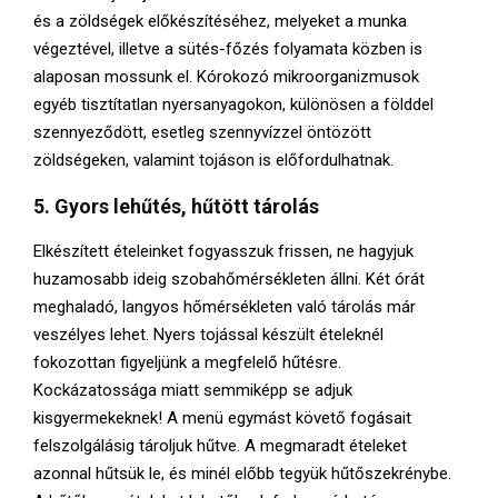
és a zöldségek előkészítéséhez, melyeket a munka
végeztével, illetve a sütés-főzés folyamata közben is
alaposan mossunk el. Kórokozó mikroorganizmusok
egyéb tisztítatlan nyersanyagokon, különösen a földdel
szennyeződött, esetleg szennyvízzel öntözött
zöldségeken, valamint tojáson is előfordulhatnak.
5. Gyors lehűtés, hűtött tárolás
Elkészített ételeinket fogyasszuk frissen, ne hagyjuk
huzamosabb ideig szobahőmérsékleten állni. Két órát
meghaladó, langyos hőmérsékleten való tárolás már
veszélyes lehet. Nyers tojással készült ételeknél
fokozottan figyeljünk a megfelelő hűtésre.
Kockázatossága miatt semmiképp se adjuk
kisgyermekeknek! A menü egymást követő fogásait
felszolgálásig tároljuk hűtve. A megmaradt ételeket
azonnal hűtsük le, és minél előbb tegyük hűtőszekrénybe.