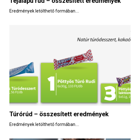
Tejalapú rúd – összesített eredmények
E
Eredmények letölthető formában....
N
U
Túrórúd – összesített eredmények
Eredmények letölthető formában....