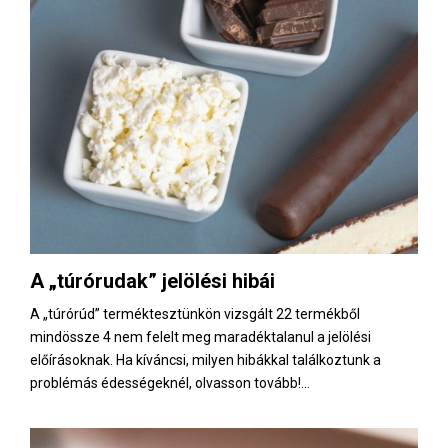
A „túrórudak” jelölési hibái
A „túrórúd” terméktesztünkön vizsgált 22 termékből
mindössze 4 nem felelt meg maradéktalanul a jelölési
előírásoknak. Ha kíváncsi, milyen hibákkal találkoztunk a
problémás édességeknél, olvasson tovább!...