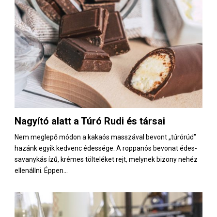
Nagyító alatt a Túró Rudi és társai
Nem meglepő módon a kakaós masszával bevont „túrórúd”
hazánk egyik kedvenc édessége. A roppanós bevonat édes-
savanykás ízű, krémes tölteléket rejt, melynek bizony nehéz
ellenállni. Éppen...