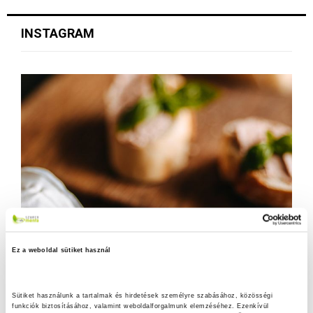
e
j
INSTAGRAM
e
g
y
z
é
s
e
k
l
Ez a weboldal sütiket használ
a
p
Sütiket használunk a tartalmak és hirdetések személyre szabásához, közösségi 
funkciók biztosításához, valamint weboldalforgalmunk elemzéséhez. Ezenkívül 