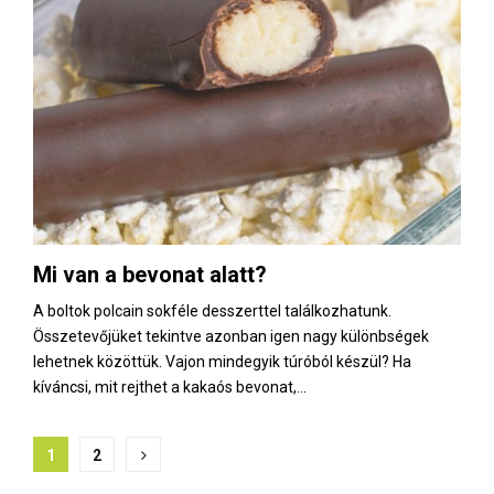
Mi van a bevonat alatt?
A boltok polcain sokféle desszerttel találkozhatunk.
Összetevőjüket tekintve azonban igen nagy különbségek
lehetnek közöttük. Vajon mindegyik túróból készül? Ha
kíváncsi, mit rejthet a kakaós bevonat,...
B
1
2