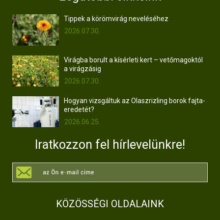
Tippek a körömvirág neveléséhez
2026.07.30.
Virágba borult a kísérleti kert – vetőmagoktól
a virágzásig
2026.07.30.
Hogyan vizsgáltuk az Olaszrizling borok fajta-
eredetét?
2026.06.25.
Iratkozzon fel hírlevelünkre!
KÖZÖSSÉGI OLDALAINK