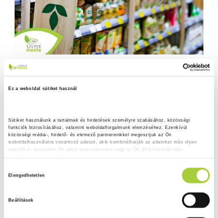
Ez a weboldal sütiket használ
Sütiket használunk a tartalmak és hirdetések személyre szabásához, közösségi 
funkciók biztosításához, valamint weboldalforgalmunk elemzéséhez. Ezenkívül 
közösségi média-, hirdető- és elemező partnereinkkel megosztjuk az Ön 
weboldalhasználatra vonatkozó adatait, akik kombinálhatják az adatokat más olyan 
adatokkal, amelyeket Ön adott meg számukra vagy az Ön által használt más 
szolgáltatásokból gyűjtöttek.
H
Adatkezelési tájékoztató
Elengedhetetlen
o
z
Beállítások
z
á