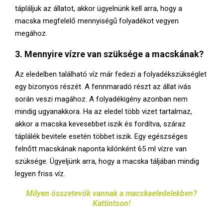
tápláljuk az állatot, akkor ügyelnünk kell arra, hogy a
macska megfelelő mennyiségű folyadékot vegyen
megához.
3. Mennyire vízre van szüksége a macskának?
Az eledelben található víz már fedezi a folyadékszükséglet
egy bizonyos részét. A fennmaradó részt az állat ivás
során veszi magához. A folyadékigény azonban nem
mindig ugyanakkora. Ha az eledel több vizet tartalmaz,
akkor a macska kevesebbet iszik és fordítva, száraz
táplálék bevitele esetén többet iszik. Egy egészséges
felnőtt macskának naponta kilónként 65 ml vízre van
szüksége. Ügyeljünk arra, hogy a macska táljában mindig
legyen friss víz.
Milyen összetevők vannak a macskaeledelekben?
Kattintson!