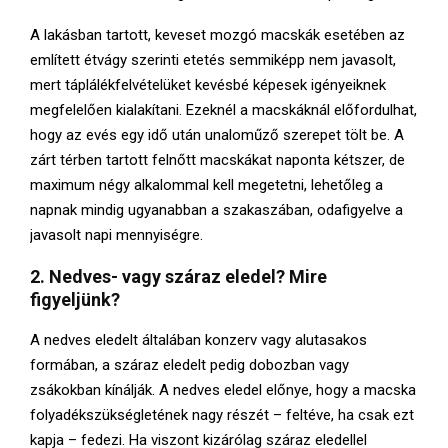
A lakásban tartott, keveset mozgó macskák esetében az
említett étvágy szerinti etetés semmiképp nem javasolt,
mert táplálékfelvételüket kevésbé képesek igényeiknek
megfelelően kialakítani. Ezeknél a macskáknál előfordulhat,
hogy az evés egy idő után unaloműző szerepet tölt be. A
zárt térben tartott felnőtt macskákat naponta kétszer, de
maximum négy alkalommal kell megetetni, lehetőleg a
napnak mindig ugyanabban a szakaszában, odafigyelve a
javasolt napi mennyiségre.
2. Nedves- vagy száraz eledel? Mire
figyeljünk?
A nedves eledelt általában konzerv vagy alutasakos
formában, a száraz eledelt pedig dobozban vagy
zsákokban kínálják. A nedves eledel előnye, hogy a macska
folyadékszükségletének nagy részét – feltéve, ha csak ezt
kapja – fedezi. Ha viszont kizárólag száraz eledellel