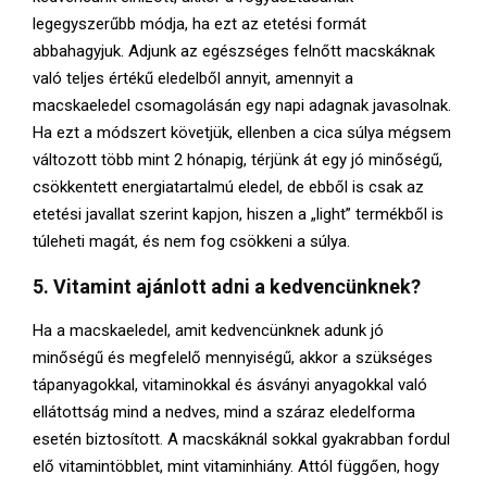
legegyszerűbb módja, ha ezt az etetési formát
abbahagyjuk. Adjunk az egészséges felnőtt macskáknak
való teljes értékű eledelből annyit, amennyit a
macskaeledel csomagolásán egy napi adagnak javasolnak.
Ha ezt a módszert követjük, ellenben a cica súlya mégsem
változott több mint 2 hónapig, térjünk át egy jó minőségű,
csökkentett energiatartalmú eledel, de ebből is csak az
etetési javallat szerint kapjon, hiszen a „light” termékből is
túleheti magát, és nem fog csökkeni a súlya.
5. Vitamint ajánlott adni a kedvencünknek?
Ha a macskaeledel, amit kedvencünknek adunk jó
minőségű és megfelelő mennyiségű, akkor a szükséges
tápanyagokkal, vitaminokkal és ásványi anyagokkal való
ellátottság mind a nedves, mind a száraz eledelforma
esetén biztosított. A macskáknál sokkal gyakrabban fordul
elő vitamintöbblet, mint vitaminhiány. Attól függően, hogy