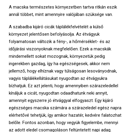
E
A macska természetes környezetben tartva ritkán eszik
annál többet, mint amennyire valójában szüksége van.
N
A szabadba kijáró cicák táplálékfelvételét a külső
U
környezet jelentősen befolyásolja. Az étvágyuk
folyamatosan változik a fény-, a hőmérséklet- és az
időjárási viszonyoknak megfelelően. Ezek a macskák
mindemellett sokat mozognak, környezetük pedig
ingerekben gazdag, így ha egészségesek, akkor nem
jellemző, hogy elhíznak vagy túlságosan lesoványodnak,
vagyis táplálékellátásukat nyugodtan az étvágyukra
bízhatjuk. Ez azt jelenti, hogy amennyiben szárazeledellel
kínáljuk a cicát, nyugodtan odaadhatunk neki annyit,
amennyit egyszerre jó étvággyal elfogyaszt. Egy kijáró
egészséges macska számára a szárazeledel egész napra
elérhetővé tehetjük, így amikor hazatér, kedvére falatozhat
belőle. Fontos azonban, hogy vegyük figyelembe, mennyi
az adott eledel csomagoláson feltüntetett napi adag.