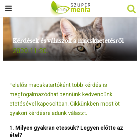
P
R
Kérdések és válaszok a macskaetetésről
I
2020.11.20.
M
A
Felelős macskatartóként több kérdés is
R
megfogalmazódhat bennünk kedvencünk
etetésével kapcsoltban. Cikkünkben most öt
Y
gyakori kérdésre adunk választ.
M
1. Milyen gyakran etessük? Legyen előtte az
étel?