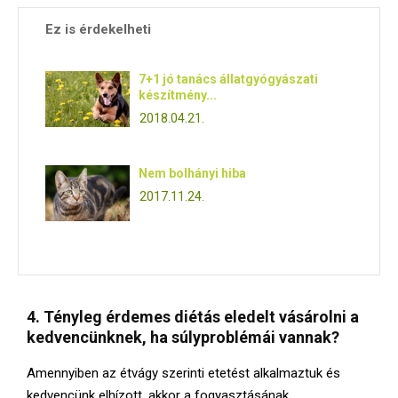
Ez is érdekelheti
7+1 jó tanács állatgyógyászati
készítmény...
2018.04.21.
Nem bolhányi hiba
2017.11.24.
4. Tényleg érdemes diétás eledelt vásárolni a
kedvencünknek, ha súlyproblémái vannak?
Amennyiben az étvágy szerinti etetést alkalmaztuk és
kedvencünk elhízott, akkor a fogyasztásának