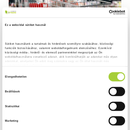
Ez a weboldal sütiket használ
Sütiket használunk a tartalmak és hirdetések személyre szabásához, közösségi 
funkciók biztosításához, valamint weboldalforgalmunk elemzéséhez. Ezenkívül 
közösségi média-, hirdető- és elemező partnereinkkel megosztjuk az Ön 
weboldalhasználatra vonatkozó adatait, akik kombinálhatják az adatokat más olyan 
adatokkal, amelyeket Ön adott meg számukra vagy az Ön által használt más 
szolgáltatásokból gyűjtöttek.
H
Adatkezelési tájékoztató
Elengedhetetlen
o
z
Beállítások
z
á
Statisztikai
j
á
Marketing
r
u