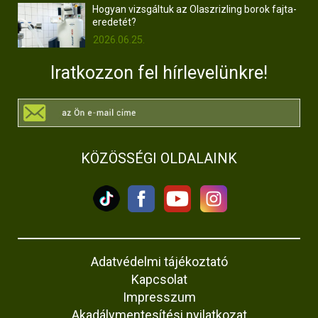
Hogyan vizsgáltuk az Olaszrizling borok fajta-
eredetét?
2026.06.25.
Iratkozzon fel hírlevelünkre!
KÖZÖSSÉGI OLDALAINK
Adatvédelmi tájékoztató
Kapcsolat
Impresszum
Akadálymentesítési nyilatkozat