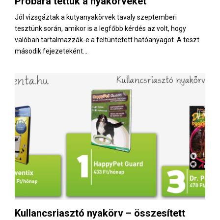
Próbára tettük a nyakörveket
E
Jól vizsgáztak a kutyanyakörvek tavaly szeptemberi
tesztünk során, amikor is a legfőbb kérdés az volt, hogy
N
valóban tartalmazzák-e a feltüntetett hatóanyagot. A teszt
második fejezeteként...
U
Kullancsriasztó nyakörv – összesített