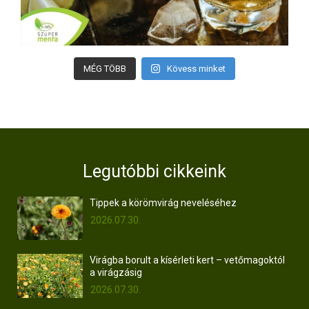
MÉG TÖBB
Kövess minket
Legutóbbi cikkeink
Tippek a körömvirág neveléséhez
2026.07.30.
Virágba borult a kísérleti kert – vetőmagoktól
a virágzásig
2026.07.30.