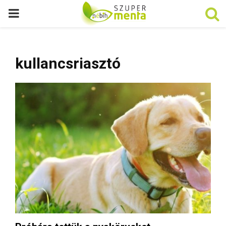
P
R
kullancsriasztó
I
M
A
R
Y
M