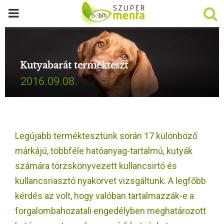
P
R
Kutyabarát termékteszt
I
2016.09.08.
M
A
Legújabb terméktesztünk során 17 különböző
R
márkájú, többféle hatóanyag-tartalmú, kutyák
számára törzskönyvezett kullancsirtó és
Y
kullancsriasztó nyakörvet vizsgáltunk. A legfőbb
kérdés az volt, hogy valóban tartalmazzák-e a
M
forgalombahozatali engedélyben meghatározott