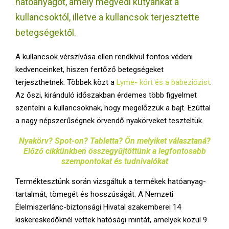
hatóanyagot, amely megvédi kutyánkat a
E
kullancsoktól, illetve a kullancsok terjesztette
N
betegségektől.
A kullancsok vérszívása ellen rendkívül fontos védeni
U
kedvenceinket, hiszen fertőző betegségeket
terjeszthetnek. Többek közt a
Lyme- kórt és a babeziózist
.
Az őszi, kiránduló időszakban érdemes több figyelmet
szentelni a kullancsoknak, hogy megelőzzük a bajt. Ezúttal
a nagy népszerűségnek örvendő nyakörveket teszteltük.
Nyakörv? Spot-on? Tabletta? Ön melyiket választaná?
Előző cikkünkben összegyűjtöttünk a legfontosabb
szempontokat és tudnivalókat
Terméktesztünk során vizsgáltuk a termékek hatóanyag-
tartalmát, tömegét és hosszúságát. A Nemzeti
Élelmiszerlánc-biztonsági Hivatal szakemberei 14
kiskereskedőknél vettek hatósági mintát, amelyek közül 9