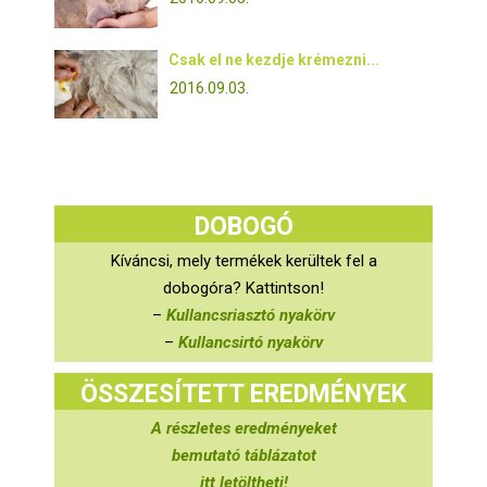
Csak el ne kezdje krémezni...
2016.09.03.
DOBOGÓ
Kíváncsi, mely termékek kerültek fel a
dobogóra? Kattintson!
–
Kullancsriasztó nyakörv
–
Kullancsirtó nyakörv
ÖSSZESÍTETT EREDMÉNYEK
A részletes eredményeket
bemutató táblázatot
itt letöltheti!