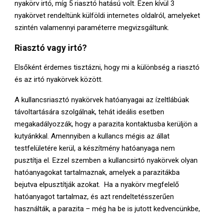
nyakörv irtó, míg 5 riasztó hatású volt. Ezen kívül 3
nyakörvet rendeltünk külföldi internetes oldalról, amelyeket
szintén valamennyi paraméterre megvizsgáltunk.
Riasztó vagy irtó?
Elsőként érdemes tisztázni, hogy mi a különbség a riasztó
és az irtó nyakörvek között.
A kullancsriasztó nyakörvek hatóanyagai az ízeltlábúak
távoltartására szolgálnak, tehát ideális esetben
megakadályozzák, hogy a parazita kontaktusba kerüljön a
kutyánkkal. Amennyiben a kullancs mégis az állat
testfelületére kerül, a készítmény hatóanyaga nem
pusztítja el. Ezzel szemben a kullancsirtó nyakörvek olyan
hatóanyagokat tartalmaznak, amelyek a parazitákba
bejutva elpusztítják azokat. Ha a nyakörv megfelelő
hatóanyagot tartalmaz, és azt rendeltetésszerűen
használták, a parazita – még ha be is jutott kedvencünkbe,