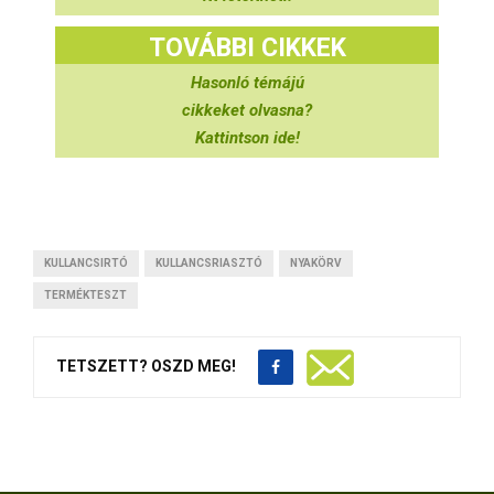
TOVÁBBI CIKKEK
Hasonló témájú
cikkeket olvasna?
Kattintson ide!
KULLANCSIRTÓ
KULLANCSRIASZTÓ
NYAKÖRV
TERMÉKTESZT
TETSZETT? OSZD MEG!