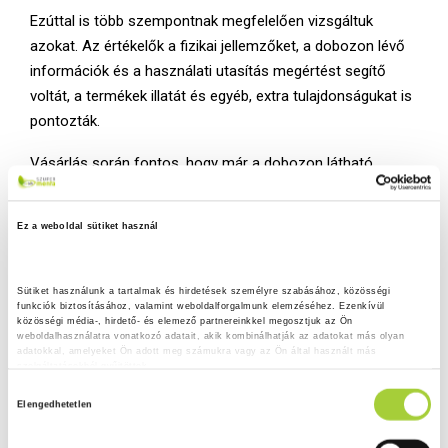
Ezúttal is több szempontnak megfelelően vizsgáltuk
azokat. Az értékelők a fizikai jellemzőket, a dobozon lévő
információk és a használati utasítás megértést segítő
voltát, a termékek illatát és egyéb, extra tulajdonságukat is
pontozták.
Vásárlás során fontos, hogy már a dobozon látható
információk elegendőek legyenek ahhoz, hogy a tudatosan
vásárló gazdi egyértelműen el tudja dönteni, hogy melyik a
Ez a weboldal sütiket használ
számára legmegfelelőbb termék. Ezért előnyként
értékeltük, ha a csomagoláson felhasználóbarát módon
tüntették fel azokat az információkat, mint például hány
Sütiket használunk a tartalmak és hirdetések személyre szabásához, közösségi 
funkciók biztosításához, valamint weboldalforgalmunk elemzéséhez. Ezenkívül 
hónapos kortól használható; vízálló vagy sem; mennyi a
közösségi média-, hirdető- és elemező partnereinkkel megosztjuk az Ön 
hatás időtartama; kullancs és bolha ellen is alkalmazható-
weboldalhasználatra vonatkozó adatait, akik kombinálhatják az adatokat más olyan 
adatokkal, amelyeket Ön adott meg számukra vagy az Ön által használt más 
e. Ezen felül a használati utasítást is tüzetesen szemügyre
szolgáltatásokból gyűjtöttek.
vettük.
H
Adatkezelési tájékoztató
Elengedhetetlen
o
A laikus, de kutyatulajdonos tesztelőink az irtók közül
z