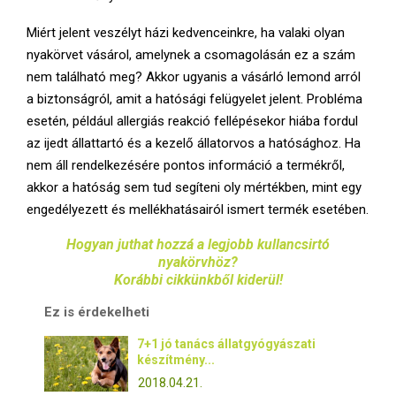
Miért jelent veszélyt házi kedvenceinkre, ha valaki olyan
nyakörvet vásárol, amelynek a csomagolásán ez a szám
nem található meg? Akkor ugyanis a vásárló lemond arról
a biztonságról, amit a hatósági felügyelet jelent. Probléma
esetén, például allergiás reakció fellépésekor hiába fordul
az ijedt állattartó és a kezelő állatorvos a hatósághoz. Ha
nem áll rendelkezésére pontos információ a termékről,
akkor a hatóság sem tud segíteni oly mértékben, mint egy
engedélyezett és mellékhatásairól ismert termék esetében.
Hogyan juthat hozzá a legjobb kullancsirtó
nyakörvhöz?
Korábbi cikkünkből kiderül!
Ez is érdekelheti
7+1 jó tanács állatgyógyászati
készítmény...
2018.04.21.