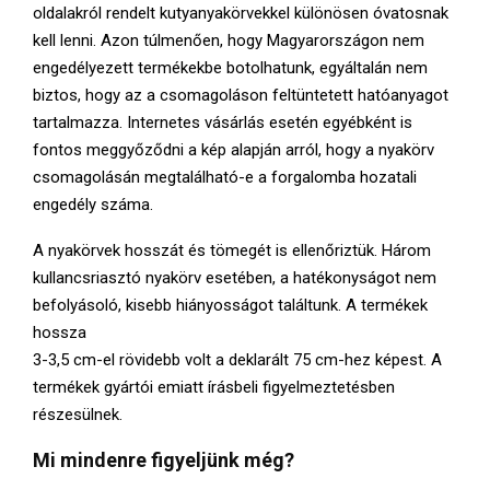
oldalakról rendelt kutyanyakörvekkel különösen óvatosnak
kell lenni. Azon túlmenően, hogy Magyarországon nem
engedélyezett termékekbe botolhatunk, egyáltalán nem
biztos, hogy az a csomagoláson feltüntetett hatóanyagot
tartalmazza. Internetes vásárlás esetén egyébként is
fontos meggyőződni a kép alapján arról, hogy a nyakörv
csomagolásán megtalálható-e a forgalomba hozatali
engedély száma.
A nyakörvek hosszát és tömegét is ellenőriztük. Három
kullancsriasztó nyakörv esetében, a hatékonyságot nem
befolyásoló, kisebb hiányosságot találtunk. A termékek
hossza
3-3,5 cm-el rövidebb volt a deklarált 75 cm-hez képest. A
termékek gyártói emiatt írásbeli figyelmeztetésben
részesülnek.
Mi mindenre figyeljünk még?