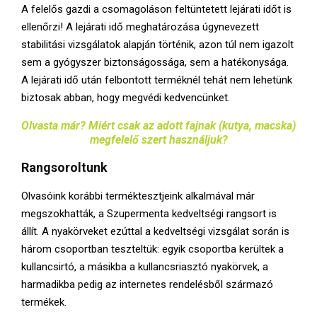
A felelős gazdi a csomagoláson feltüntetett lejárati időt is
ellenőrzi! A lejárati idő meghatározása úgynevezett
stabilitási vizsgálatok alapján történik, azon túl nem igazolt
sem a gyógyszer biztonságossága, sem a hatékonysága.
A lejárati idő után felbontott terméknél tehát nem lehetünk
biztosak abban, hogy megvédi kedvencünket.
Olvasta már? Miért csak az adott fajnak (kutya, macska)
megfelelő szert használjuk?
Rangsoroltunk
Olvasóink korábbi terméktesztjeink alkalmával már
megszokhatták, a Szupermenta kedveltségi rangsort is
állít. A nyakörveket ezúttal a kedveltségi vizsgálat során is
három csoportban teszteltük: egyik csoportba kerültek a
kullancsirtó, a másikba a kullancsriasztó nyakörvek, a
harmadikba pedig az internetes rendelésből származó
termékek.