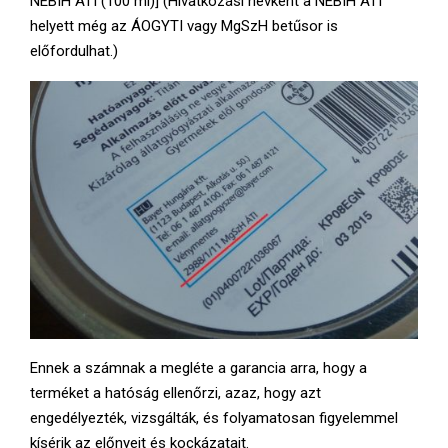
NÉBIH ÁTI (100 ml)] (Hivatkozási névként a NÉBIH ÁTI
helyett még az ÁOGYTI vagy MgSzH betűsor is
előfordulhat.)
Ennek a számnak a megléte a garancia arra, hogy a
terméket a hatóság ellenőrzi, azaz, hogy azt
engedélyezték, vizsgálták, és folyamatosan figyelemmel
kísérik az előnyeit és kockázatait.