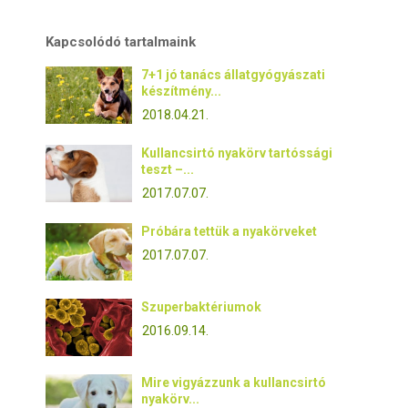
Kapcsolódó tartalmaink
7+1 jó tanács állatgyógyászati
készítmény...
2018.04.21.
Kullancsirtó nyakörv tartóssági
teszt –...
2017.07.07.
Próbára tettük a nyakörveket
2017.07.07.
Szuperbaktériumok
2016.09.14.
Mire vigyázzunk a kullancsirtó
nyakörv...