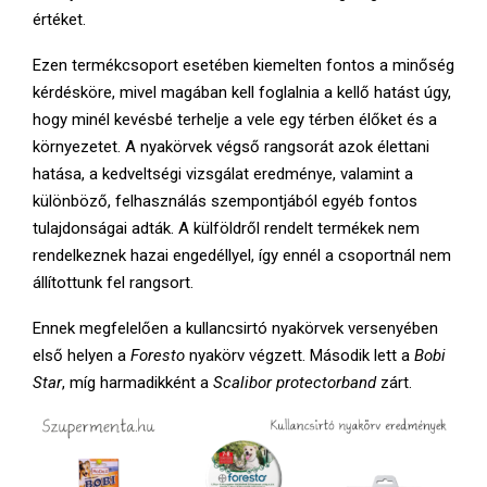
értéket.
s
a
Ezen termékcsoport esetében kiemelten fontos a minőség
kérdésköre, mivel magában kell foglalnia a kellő hatást úgy,
hogy minél kevésbé terhelje a vele egy térben élőket és a
környezetet. A nyakörvek végső rangsorát azok élettani
hatása, a kedveltségi vizsgálat eredménye, valamint a
különböző, felhasználás szempontjából egyéb fontos
tulajdonságai adták. A külföldről rendelt termékek nem
rendelkeznek hazai engedéllyel, így ennél a csoportnál nem
állítottunk fel rangsort.
Ennek megfelelően a kullancsirtó nyakörvek versenyében
első helyen a
Foresto
nyakörv végzett. Második lett a
Bobi
Star
, míg harmadikként a
Scalibor
protectorband
zárt.