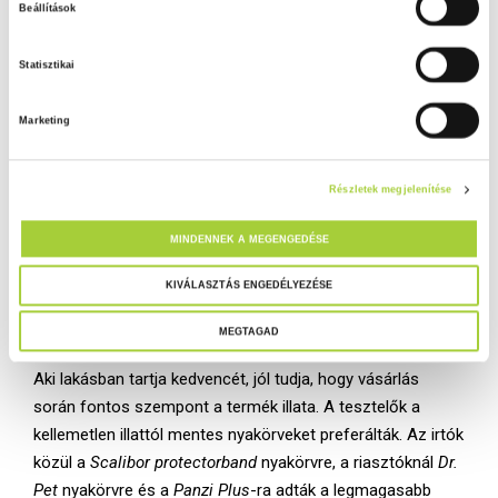
a
Beaphar
nyakörv, a riasztóknál a
HappyPet Guard
nyakörv
Beállítások
z
dobozát és használati utasítását tartották a
á
leginformatívabbnak. Az interneten vásárolt három nyakörv
Statisztikai
j
közül az egyikhez semmilyen tájékoztatást nem
á
mellékeltek a másik kettőnél angol nyelvű tájékoztatást
Marketing
r
tartalmazott a csomagolás.
u
l
A fizikai jellemzőknél fontos szempont volt, hogy a
Részletek megjelenítése
á
nyakörv felrakása könnyű-e, csatja mennyire erős, anyagát
s
MINDENNEK A MEGENGEDÉSE
tekintve milyen minőségű a nyakörv. Az irtók közül
k
a
Scalibor protectorband
nyakörve, a riasztóknál pedig –
i
KIVÁLASZTÁS ENGEDÉLYEZÉSE
ahogyan a tájékoztatásnál is – a
HappyPet Guard
nyakörve
v
kapta a legmagasabb pontszámot.
MEGTAGAD
á
l
Aki lakásban tartja kedvencét, jól tudja, hogy vásárlás
a
során fontos szempont a termék illata. A tesztelők a
s
kellemetlen illattól mentes nyakörveket preferálták. Az irtók
z
közül a
Scalibor protectorband
nyakörvre, a riasztóknál
Dr.
t
Pet
nyakörvre és a
Panzi Plus
-ra adták a legmagasabb
á