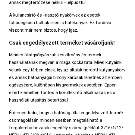
annak megfertőzése nélkül – elpusztul.
A kullancsirtó és -riasztó nyakörvek az esetek
többségében bolhák ellen is hatékonyak. Ez fordítva
viszont már nem biztos, hogy igaz.
Csak engedélyezett terméket vásároljunk!
Minden állatgyógyászati készítmény és termék
használatának megvan a maga kockázata. Mivel kutyáink
velünk egy térben élnek, így az általuk hordott kutyanyakörv
és annak hatóanyagai bizony károsak lehetnek az emberi
egészségre, különösen kisgyermekek esetében. Éppen
ezért kiemelten fontos a körültekintő alkalmazás és a
használati utasítás betartása!
Érdemes tudni, hogy a hatóság által engedélyezett termék
csomagolásán minden esetben megtalálható a
forgalomba hozatali engedély száma [például: 3216/1/12/