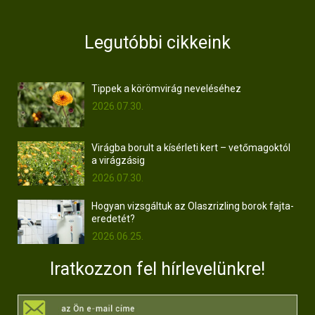
Legutóbbi cikkeink
Tippek a körömvirág neveléséhez
2026.07.30.
Virágba borult a kísérleti kert – vetőmagoktól
a virágzásig
2026.07.30.
Hogyan vizsgáltuk az Olaszrizling borok fajta-
eredetét?
2026.06.25.
Iratkozzon fel hírlevelünkre!