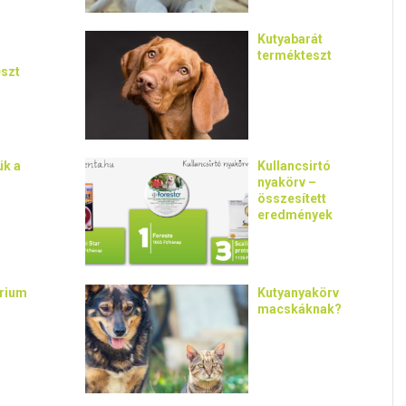
Kutyabarát
termékteszt
eszt
ük a
Kullancsirtó
nyakörv –
összesített
eredmények
rium
Kutyanyakörv
macskáknak?