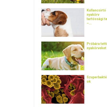
Kullancsirtó
nyakörv
tartóssági t
–...
Próbára tett
nyakörveket
Szuperbakté
ok