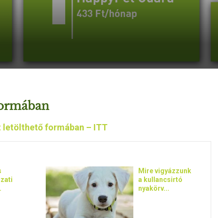
formában
 letölthető formában – ITT
s
Mire vigyázzunk
zati
a kullancsirtó
.
nyakörv...