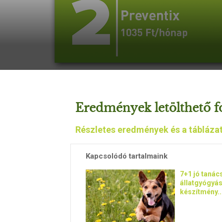
Eredmények letölthető 
Részletes eredmények és a táblázat
Kapcsolódó tartalmaink
7+1 jó tanác
állatgyógyás
készítmény..