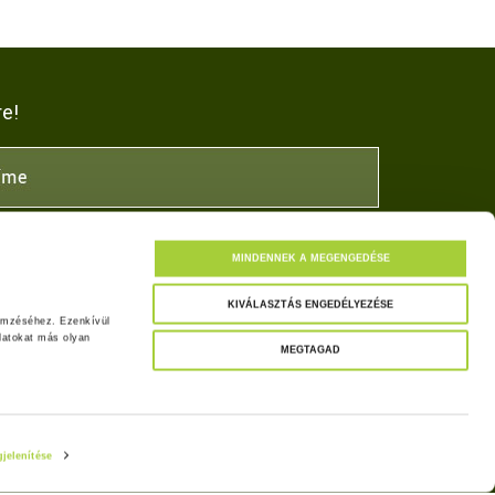
re!
NK
MINDENNEK A MEGENGEDÉSE
KIVÁLASZTÁS ENGEDÉLYEZÉSE
emzéséhez. Ezenkívül 
atokat más olyan 
MEGTAGAD
tkozat
jelenítése