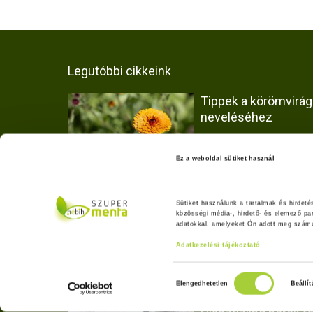
Legutóbbi cikkeink
Tippek a körömvirág
neveléséhez
Ez a weboldal sütiket használ
Virágba borult a kísér
Sütiket használunk a tartalmak és hirdet
kert – vetőmagoktól
közösségi média-, hirdető- és elemező pa
adatokkal, amelyeket Ön adott meg számuk
virágzásig
Adatkezelési tájékoztató
H
Elengedhetetlen
Beállí
Hogyan vizsgáltuk a
o
Olaszrizling borok fa
z