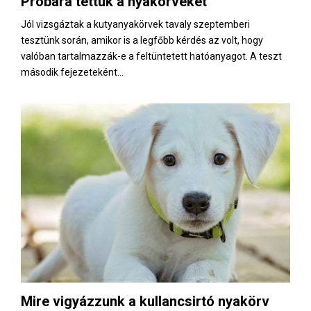
Próbára tettük a nyakörveket
E
Jól vizsgáztak a kutyanyakörvek tavaly szeptemberi
tesztünk során, amikor is a legfőbb kérdés az volt, hogy
N
valóban tartalmazzák-e a feltüntetett hatóanyagot. A teszt
második fejezeteként...
U
Mire vigyázzunk a kullancsirtó nyakörv