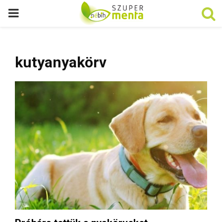
P
R
kutyanyakörv
I
M
A
R
Y
M