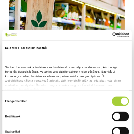
Ez a weboldal sütiket használ
Sütiket használunk a tartalmak és hirdetések személyre szabásához, közösségi 
funkciók biztosításához, valamint weboldalforgalmunk elemzéséhez. Ezenkívül 
közösségi média-, hirdető- és elemező partnereinkkel megosztjuk az Ön 
weboldalhasználatra vonatkozó adatait, akik kombinálhatják az adatokat más olyan 
adatokkal, amelyeket Ön adott meg számukra vagy az Ön által használt más 
szolgáltatásokból gyűjtöttek.
H
Adatkezelési tájékoztató
Elengedhetetlen
o
z
Beállítások
z
á
Statisztikai
j