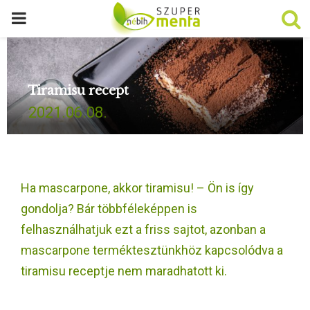
P
R
Tiramisu recept
I
2021.06.08.
M
A
Ha mascarpone, akkor tiramisu! – Ön is így
R
gondolja? Bár többféleképpen is
felhasználhatjuk ezt a friss sajtot, azonban a
Y
mascarpone terméktesztünkhöz kapcsolódva a
tiramisu receptje nem maradhatott ki.
M