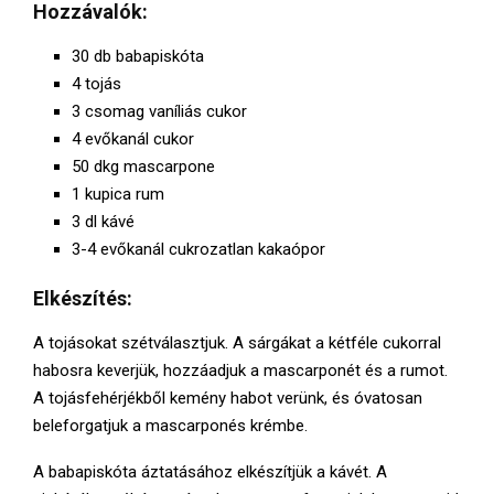
E
Hozzávalók:
30 db babapiskóta
N
4 tojás
3 csomag vaníliás cukor
U
4 evőkanál cukor
50 dkg mascarpone
1 kupica rum
3 dl kávé
3-4 evőkanál cukrozatlan kakaópor
Elkészítés:
A tojásokat szétválasztjuk. A sárgákat a kétféle cukorral
habosra keverjük, hozzáadjuk a mascarponét és a rumot.
A tojásfehérjékből kemény habot verünk, és óvatosan
beleforgatjuk a mascarponés krémbe.
A babapiskóta áztatásához elkészítjük a kávét. A