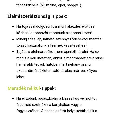
tehetünk bele (pl.: málna, eper, meggy…).
Élelmiszerbiztonsági tippek:
Ha tojással dolgozunk, a munkakezdés előtt és
közben is többször mossunk alaposan kezet!
Mindig friss, ép, látható szennyeződésektől mentes
tojást használjunk a krémek készítéséhez!
Tojásos ételmaradékot nem ajánlott tárolni. Ha ez
mégis elkerülhetetlen, akkor a megmaradt ételt minél
hamarabb tegyük hűtőbe, mert néhány órányi
szobahőmérsékleten való tárolás már veszélyes
lehet!
Maradék nélkül
-tippek:
Ha el tudunk rugaszkodni a klasszikus verzióktól,
érdemes szétnézni a konyhában vagy a
fagyasztóban. A babapiskótát helyettesíthetjük a