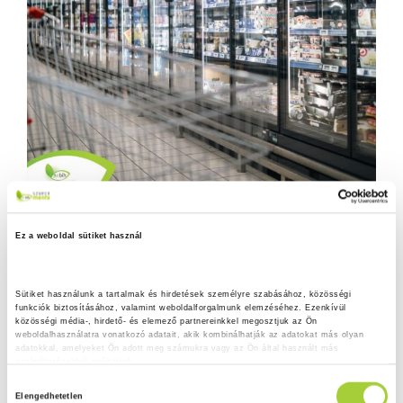
Ez a weboldal sütiket használ
Sütiket használunk a tartalmak és hirdetések személyre szabásához, közösségi 
funkciók biztosításához, valamint weboldalforgalmunk elemzéséhez. Ezenkívül 
közösségi média-, hirdető- és elemező partnereinkkel megosztjuk az Ön 
weboldalhasználatra vonatkozó adatait, akik kombinálhatják az adatokat más olyan 
adatokkal, amelyeket Ön adott meg számukra vagy az Ön által használt más 
szolgáltatásokból gyűjtöttek.
H
Adatkezelési tájékoztató
Elengedhetetlen