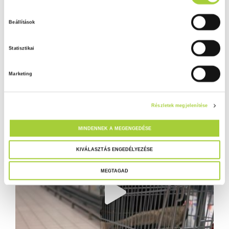
o
z
Beállítások
z
á
Statisztikai
j
á
Marketing
r
u
l
Részletek megjelenítése
á
s
MINDENNEK A MEGENGEDÉSE
k
i
KIVÁLASZTÁS ENGEDÉLYEZÉSE
v
MEGTAGAD
á
l
a
s
z