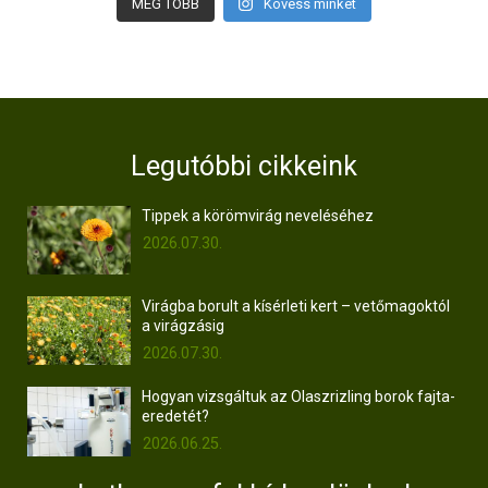
MÉG TÖBB
Kövess minket
Legutóbbi cikkeink
Tippek a körömvirág neveléséhez
2026.07.30.
Virágba borult a kísérleti kert – vetőmagoktól
a virágzásig
2026.07.30.
Hogyan vizsgáltuk az Olaszrizling borok fajta-
eredetét?
2026.06.25.