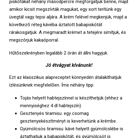
piskótákat néhány másodpercre megforgatjuk benne, majd
amikor kicsit megszívták magukat, egy sort terítünk egy
üvegtál vagy tepsi aljára. A krém felével megkenjük, majd a
következő réteg kávéba áztatott babapiskótát
rárakosgatjuk. A megmaradt krémet a tetejére simítjuk, és
megszórjuk kakaóporral.
Hűtőszekrényben legalább 2 órán át állni hagyjuk.
Jó étvágyat kívánunk!
Ezt az klasszikus alapreceptet könnyedén átalakíthatjuk
ízlésünknek megfelelően. Íme néhány tipp:
Tojás helyett habtejszínnel is készíthetjük (ehhez a
mennyiséghez 4 dl habtejszín).
Gesztenyés tiramisu: egy csomag
gesztenyekészítményt is keverhetünk a krémbe.
Gyümölcsös tiramisu: kávé helyett gyümölcslébe is
áztathatjuk a babapiskótát, és gyümölcsöt is