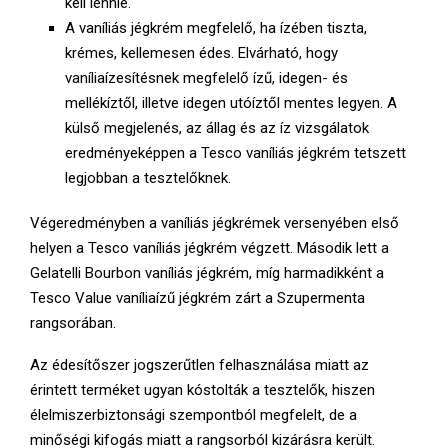
kell lennie.
A vaníliás jégkrém megfelelő, ha ízében tiszta,
krémes, kellemesen édes. Elvárható, hogy
vaníliaízesítésnek megfelelő ízű, idegen- és
mellékíztől, illetve idegen utóíztől mentes legyen. A
külső megjelenés, az állag és az íz vizsgálatok
eredményeképpen a Tesco vaníliás jégkrém tetszett
legjobban a tesztelőknek.
Végeredményben a vaníliás jégkrémek versenyében első
helyen a Tesco vaníliás jégkrém végzett. Második lett a
Gelatelli Bourbon vaníliás jégkrém, míg harmadikként a
Tesco Value vaníliaízű jégkrém zárt a Szupermenta
rangsorában.
Az édesítőszer jogszerűtlen felhasználása miatt az
érintett terméket ugyan kóstolták a tesztelők, hiszen
élelmiszerbiztonsági szempontból megfelelt, de a
minőségi kifogás miatt a rangsorból kizárásra került.