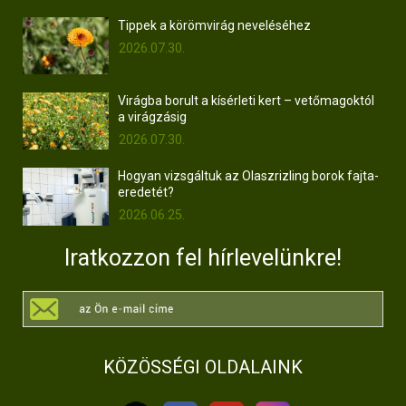
Tippek a körömvirág neveléséhez
2026.07.30.
Virágba borult a kísérleti kert – vetőmagoktól
a virágzásig
2026.07.30.
Hogyan vizsgáltuk az Olaszrizling borok fajta-
eredetét?
2026.06.25.
Iratkozzon fel hírlevelünkre!
KÖZÖSSÉGI OLDALAINK