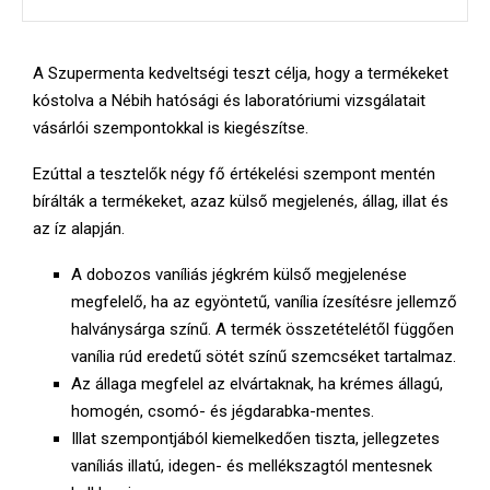
A Szupermenta kedveltségi teszt célja, hogy a termékeket
kóstolva a Nébih hatósági és laboratóriumi vizsgálatait
vásárlói szempontokkal is kiegészítse.
Ezúttal a tesztelők négy fő értékelési szempont mentén
bírálták a termékeket, azaz külső megjelenés, állag, illat és
az íz alapján.
A dobozos vaníliás jégkrém külső megjelenése
megfelelő, ha az egyöntetű, vanília ízesítésre jellemző
halványsárga színű. A termék összetételétől függően
vanília rúd eredetű sötét színű szemcséket tartalmaz.
Az állaga megfelel az elvártaknak, ha krémes állagú,
homogén, csomó- és jégdarabka-mentes.
Illat szempontjából kiemelkedően tiszta, jellegzetes
vaníliás illatú, idegen- és mellékszagtól mentesnek