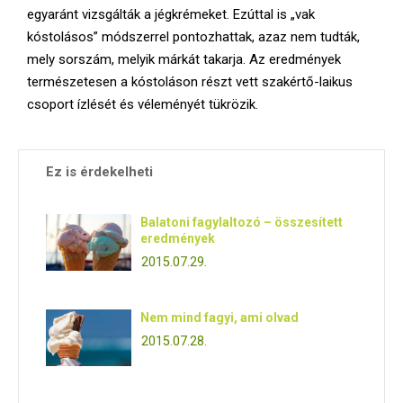
E
egyaránt vizsgálták a jégkrémeket. Ezúttal is „vak
kóstolásos” módszerrel pontozhattak, azaz nem tudták,
N
mely sorszám, melyik márkát takarja. Az eredmények
természetesen a kóstoláson részt vett szakértő-laikus
U
csoport ízlését és véleményét tükrözik.
Ez is érdekelheti
Balatoni fagylaltozó – összesített
eredmények
2015.07.29.
Nem mind fagyi, ami olvad
2015.07.28.