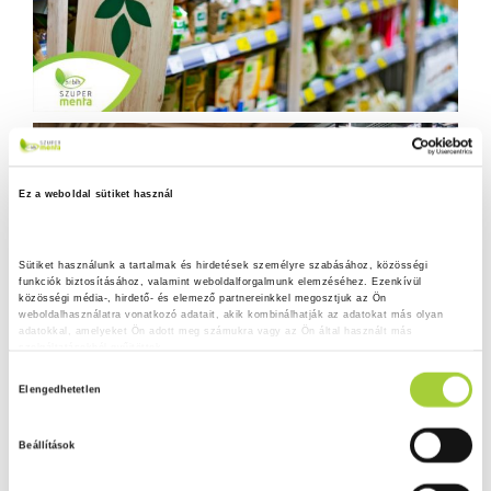
Ez a weboldal sütiket használ
Sütiket használunk a tartalmak és hirdetések személyre szabásához, közösségi 
funkciók biztosításához, valamint weboldalforgalmunk elemzéséhez. Ezenkívül 
közösségi média-, hirdető- és elemező partnereinkkel megosztjuk az Ön 
weboldalhasználatra vonatkozó adatait, akik kombinálhatják az adatokat más olyan 
adatokkal, amelyeket Ön adott meg számukra vagy az Ön által használt más 
szolgáltatásokból gyűjtöttek.
H
Adatkezelési tájékoztató
Elengedhetetlen
o
z
Beállítások
z
á