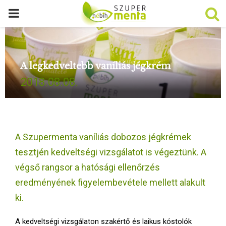
P
R
A legkedveltebb vaníliás jégkrém
I
2018.08.08.
M
A
A Szupermenta vaníliás dobozos jégkrémek
R
tesztjén kedveltségi vizsgálatot is végeztünk. A
végső rangsor a hatósági ellenőrzés
Y
eredményének figyelembevétele mellett alakult
ki.
M
A kedveltségi vizsgálaton szakértő és laikus kóstolók