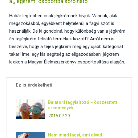
a „jégkrém” csoportba sorolható.
E
Habár legtöbben csak jégkrémnek hívjuk. Vannak, akik
N
megszokásból, egyébként helytelenül a fagyi szót is
használják. De ki gondolná, hogy különbség van a jégkrém
U
és tejjégkrém feliratú termékek között? Arról nem is
beszélve, hogy a tejes jégkrém még egy újabb kategóriát
takar! Íme, egy kis segítség az eligazodásban: jégkrém
lexikon a Magyar Élelmiszerkönyv csoportosítása alapján.
Ez is érdekelheti
Balatoni fagylaltozó – összesített
eredmények
2015.07.29.
Nem mind fagyi, ami olvad