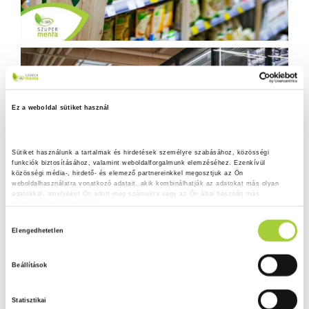
Ez a weboldal sütiket használ
Sütiket használunk a tartalmak és hirdetések személyre szabásához, közösségi 
funkciók biztosításához, valamint weboldalforgalmunk elemzéséhez. Ezenkívül 
közösségi média-, hirdető- és elemező partnereinkkel megosztjuk az Ön 
weboldalhasználatra vonatkozó adatait, akik kombinálhatják az adatokat más olyan 
adatokkal, amelyeket Ön adott meg számukra vagy az Ön által használt más 
szolgáltatásokból gyűjtöttek.
H
Adatkezelési tájékoztató
Elengedhetetlen
o
z
Beállítások
z
á
Statisztikai
j