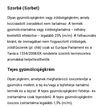
Szorbé (Sorbet)
Olyan gyümölcsjégkrém vagy zöldségjégkrém, amely
hozzáadott zsiradékot nem tartalmaz. A termék
gyümölcstartalma vagy zöldségtartalma – néhány
kivételtől eltekintve – legalább 25% (m/m). A felhasználni
kívánt, de önmagában nem fogyasztott zöldségek,
zöldfűszerek (pl. chili) csak az Európai Parlament és a
Tanács 1334/2008/EK rendelete szerinti természetes
aromákkal helyettesíthetők.
Tejes gyümölcsjégkrém
Olyan jégkrém, amelynek meghatározó összetevője a
gyümölcs mellett, a tej és/vagy a tejfehérje-tartalmú
termék és a tejzsír. A tejes gyümölcsjégkrém fehérje- és
zsírtartalma csak tejeredetű. A tejes gyümölcsjégkrém
összes zsírtartalma legalább 1,5% (m/m),