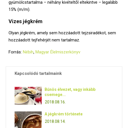
gyümölcstartalma – néhány kivételtől eltekintve – legalább
15% (m/m).
Vizes jégkrém
Olyan jégkrém, amely sem hozzáadott tejzsiradékot, sem
hozzáadott tejfehérjét nem tartalmaz.
Forrás:
Nébih
,
Magyar Élelmiszerkönyv
Kapcsolódó tartalmaink
Bűnös élvezet, vagy inkább
csemege...
2018.08.16.
A jégkrém története
2018.08.14.