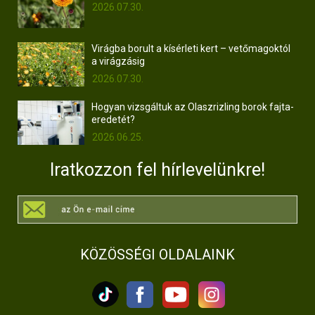
2026.07.30.
Virágba borult a kísérleti kert – vetőmagoktól
a virágzásig
2026.07.30.
Hogyan vizsgáltuk az Olaszrizling borok fajta-
eredetét?
2026.06.25.
Iratkozzon fel hírlevelünkre!
KÖZÖSSÉGI OLDALAINK