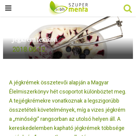
P
R
Jégkrém lexikon
I
2018.08.12.
M
A
A jégkrémek összetevői alapján a Magyar
R
Élelmiszerkönyv hét csoportot különböztet meg.
A tejjégkrémekre vonatkoznak a legszigorúbb
Y
összetételi követelmények, míg a vizes jégkrém
a „minőségi” rangsorban az utolsó helyen áll. A
M
kereskedelemben kapható jégkrémek többsége