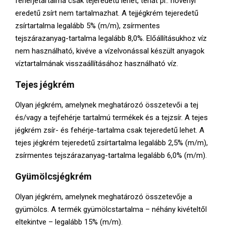
fehérjetartalma csak tejeredetű lehet, tehát pl.: növényi
eredetű zsírt nem tartalmazhat. A tejjégkrém tejeredetű
zsírtartalma legalább 5% (m/m), zsírmentes
tejszárazanyag-tartalma legalább 8,0%. Előállításukhoz víz
nem használható, kivéve a vízelvonással készült anyagok
víztartalmának visszaállításához használható víz.
Tejes jégkrém
Olyan jégkrém, amelynek meghatározó összetevői a tej
és/vagy a tejfehérje tartalmú termékek és a tejzsír. A tejes
jégkrém zsír- és fehérje-tartalma csak tejeredetű lehet. A
tejes jégkrém tejeredetű zsírtartalma legalább 2,5% (m/m),
zsírmentes tejszárazanyag-tartalma legalább 6,0% (m/m).
Gyümölcsjégkrém
Olyan jégkrém, amelynek meghatározó összetevője a
gyümölcs. A termék gyümölcstartalma – néhány kivételtől
eltekintve – legalább 15% (m/m).