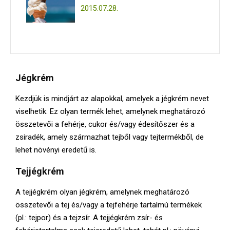
2015.07.28.
Jégkrém
Kezdjük is mindjárt az alapokkal, amelyek a jégkrém nevet
viselhetik. Ez olyan termék lehet, amelynek meghatározó
összetevői a fehérje, cukor és/vagy édesítőszer és a
zsiradék, amely származhat tejből vagy tejtermékből, de
lehet növényi eredetű is.
Tejjégkrém
A tejjégkrém olyan jégkrém, amelynek meghatározó
összetevői a tej és/vagy a tejfehérje tartalmú termékek
(pl.: tejpor) és a tejzsír. A tejjégkrém zsír- és