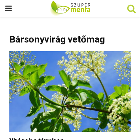
P
R
Bársonyvirág vetőmag
I
M
A
R
Y
M