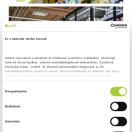
Ez a weboldal sütiket használ
Sütiket használunk a tartalmak és hirdetések személyre szabásához, közösségi 
funkciók biztosításához, valamint weboldalforgalmunk elemzéséhez. Ezenkívül 
közösségi média-, hirdető- és elemező partnereinkkel megosztjuk az Ön 
weboldalhasználatra vonatkozó adatait, akik kombinálhatják az adatokat más olyan 
adatokkal, amelyeket Ön adott meg számukra vagy az Ön által használt más 
szolgáltatásokból gyűjtöttek.
H
Adatkezelési tájékoztató
Elengedhetetlen
o
z
Beállítások
z
á
Statisztikai
j
á