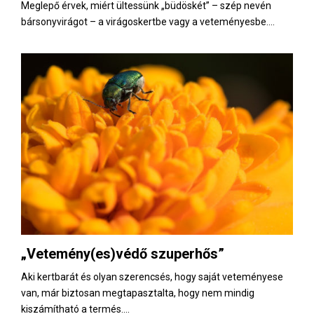
Meglepő érvek, miért ültessünk „büdöskét” – szép nevén
bársonyvirágot – a virágoskertbe vagy a veteményesbe....
„Vetemény(es)védő szuperhős”
Aki kertbarát és olyan szerencsés, hogy saját veteményese
van, már biztosan megtapasztalta, hogy nem mindig
kiszámítható a termés....