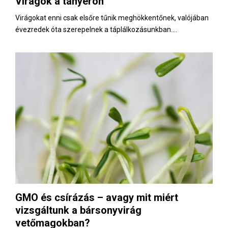
Virágok a tányéron
E
Virágokat enni csak elsőre tűnik meghökkentőnek, valójában
évezredek óta szerepelnek a táplálkozásunkban....
N
U
GMO és csírázás – avagy mit miért
vizsgáltunk a bársonyvirág
vetőmagokban?