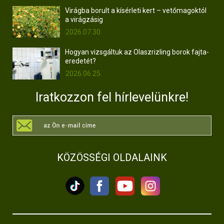
Virágba borult a kísérleti kert – vetőmagoktól
a virágzásig
2026.07.30.
Hogyan vizsgáltuk az Olaszrizling borok fajta-
eredetét?
2026.06.25.
Iratkozzon fel hírlevelünkre!
KÖZÖSSÉGI OLDALAINK