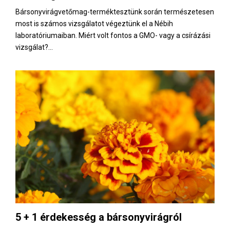
Bársonyvirágvetőmag-terméktesztünk során természetesen
most is számos vizsgálatot végeztünk el a Nébih
laboratóriumaiban. Miért volt fontos a GMO- vagy a csírázási
vizsgálat?...
5 + 1 érdekesség a bársonyvirágról