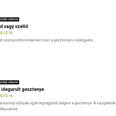
utóbbi cikkeink
d vagy szelíd
0.12.16.
b szempontból érdemes most a gesztenyére odafigyelni....
utóbbi cikkeink
 idegurult gesztenye
0.12.16.
arácsonyi időszak egyik legnagyobb slágere a gesztenye. A vizsgálatok
élkövületek...