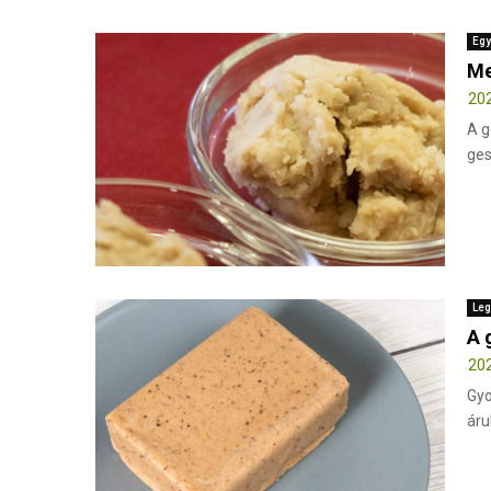
Egy
Me
202
A g
ges
Leg
A 
202
Gyo
áru