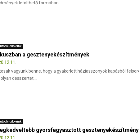
dmények letölthető formában....
utóbbi cikkeink
kuszban a gesztenyekészítmények
0.12.11.
tosak vagyunk benne, hogy a gyakorlott háziasszonyok kapásból felsor
 olyan desszertet,...
utóbbi cikkeink
legkedveltebb gyorsfagyasztott gesztenyekészítmén
0.12.11.