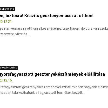
éb kategória
nj biztosra! Készíts gesztenyemasszát otthon!
0.12.21.
esztenyemassza otthoni elkészítéséhez csak három dologra van szük
ztenyére, vízre és...
utóbbi cikkeink
gyorsfagyasztott gesztenyekészítmények előállítása
0.12.16.
rsfagyasztott gesztenyekészítménnyel szinte minden nagyobb élelmi
házban találkozhatunk a fagyasztott termékek között....