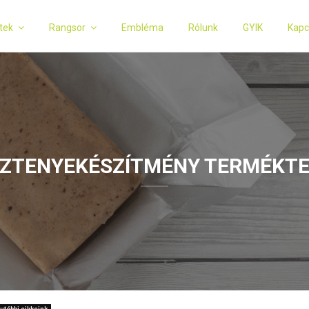
tek
Rangsor
Embléma
Rólunk
GYIK
Kapc
ZTENYEKÉSZÍTMÉNY TERMÉKTE