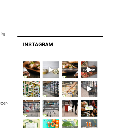
ség:
INSTAGRAM
szer-