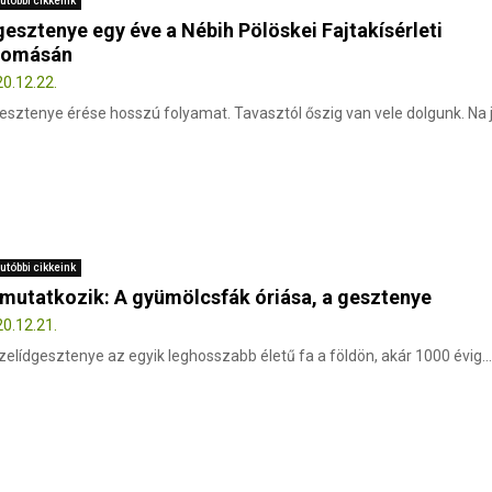
utóbbi cikkeink
gesztenye egy éve a Nébih Pölöskei Fajtakísérleti
lomásán
0.12.22.
esztenye érése hosszú folyamat. Tavasztól őszig van vele dolgunk. Na jó
utóbbi cikkeink
mutatkozik: A gyümölcsfák óriása, a gesztenye
0.12.21.
zelídgesztenye az egyik leghosszabb életű fa a földön, akár 1000 évig...