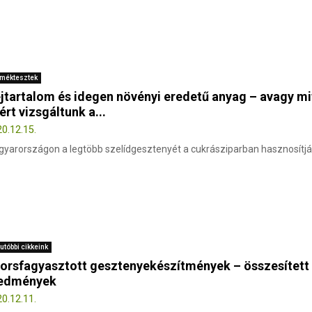
méktesztek
jtartalom és idegen növényi eredetű anyag – avagy mi
ért vizsgáltunk a...
0.12.15.
yarországon a legtöbb szelídgesztenyét a cukrásziparban hasznosítják.
utóbbi cikkeink
orsfagyasztott gesztenyekészítmények – összesített
edmények
0.12.11.