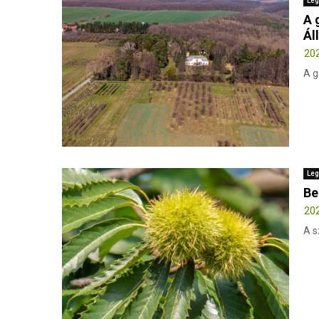
Leg
A 
Ál
202
A g
Leg
Be
202
A s