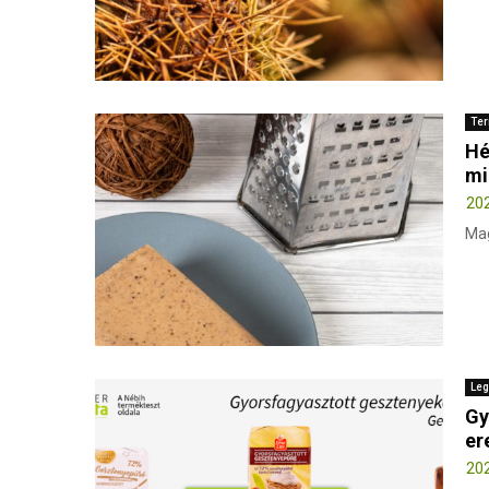
Ter
Hé
mi
202
Mag
Leg
Gy
er
202