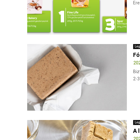
Ere
Leg
Fó
202
Biz
2-3
Leg
A 
202