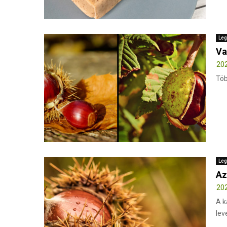
Leg
Va
202
Töb
Leg
Az
202
A k
lev