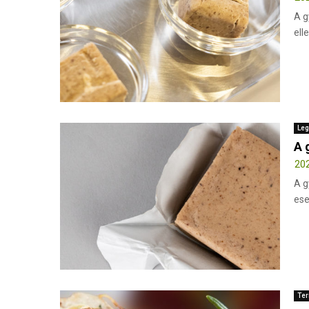
A g
ell
Leg
A 
202
A g
ese
Ter