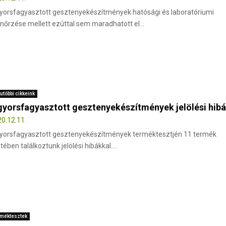
yorsfagyasztott gesztenyekészítmények hatósági és laboratóriumi
enőrzése mellett ezúttal sem maradhatott el...
utóbbi cikkeink
gyorsfagyasztott gesztenyekészítmények jelölési hibá
0.12.11.
yorsfagyasztott gesztenyekészítmények terméktesztjén 11 termék
tében találkoztunk jelölési hibákkal....
méktesztek