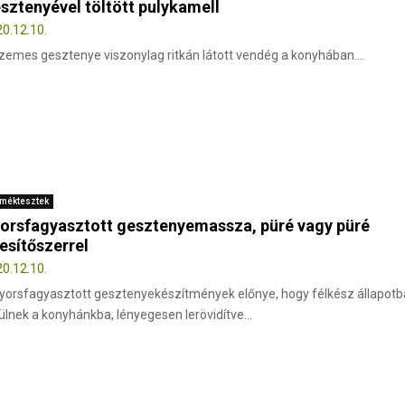
sztenyével töltött pulykamell
0.12.10.
zemes gesztenye viszonylag ritkán látott vendég a konyhában....
méktesztek
orsfagyasztott gesztenyemassza, püré vagy püré
esítőszerrel
0.12.10.
yorsfagyasztott gesztenyekészítmények előnye, hogy félkész állapot
ülnek a konyhánkba, lényegesen lerövidítve...