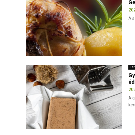
Ge
202
A s
Ter
Gy
éd
202
A g
ker