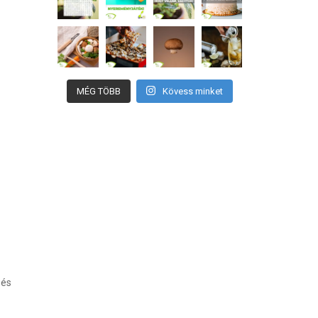
MÉG TÖBB
Kövess minket
 és