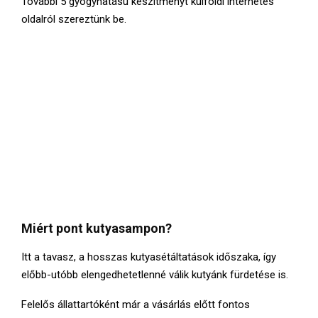
További 5 gyógyhatású készítményt külföldi internetes
oldalról szereztünk be.
Miért pont kutyasampon?
Itt a tavasz, a hosszas kutyasétáltatások időszaka, így
előbb-utóbb elengedhetetlenné válik kutyánk fürdetése is.
Felelős állattartóként már a vásárlás előtt fontos