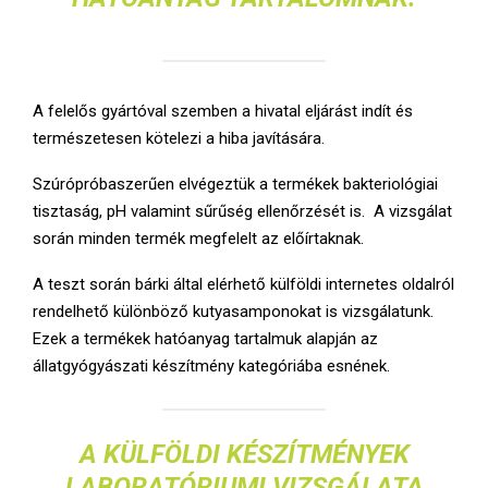
A felelős gyártóval szemben a hivatal eljárást indít és
természetesen kötelezi a hiba javítására.
Szúrópróbaszerűen elvégeztük a termékek bakteriológiai
tisztaság, pH valamint sűrűség ellenőrzését is. A vizsgálat
során minden termék megfelelt az előírtaknak.
A teszt során bárki által elérhető külföldi internetes oldalról
rendelhető különböző kutyasamponokat is vizsgálatunk.
Ezek a termékek hatóanyag tartalmuk alapján az
állatgyógyászati készítmény kategóriába esnének.
A KÜLFÖLDI KÉSZÍTMÉNYEK
LABORATÓRIUMI VIZSGÁLATA