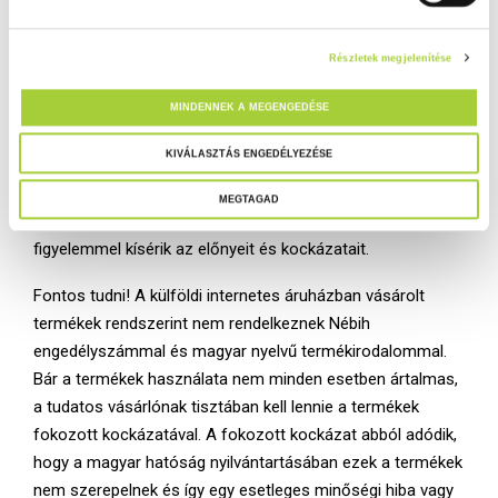
u
l
Részletek megjelenítése
á
s
MINDENNEK A MEGENGEDÉSE
k
Az engedélyszám a garancia arra tehát, hogy
i
KIVÁLASZTÁS ENGEDÉLYEZÉSE
engedélyezett illetve nyilvántartásba vett termékről van
v
szó, amely a hatóság felügyeleti körébe tartozik, azaz a
MEGTAGAD
á
terméket engedélyezték, vizsgálták, és folyamatosan
l
figyelemmel kísérik az előnyeit és kockázatait.
a
s
Fontos tudni! A külföldi internetes áruházban vásárolt
z
termékek rendszerint nem rendelkeznek Nébih
t
engedélyszámmal és magyar nyelvű termékirodalommal.
á
Bár a termékek használata nem minden esetben ártalmas,
s
a tudatos vásárlónak tisztában kell lennie a termékek
a
fokozott kockázatával. A fokozott kockázat abból adódik,
hogy a magyar hatóság nyilvántartásában ezek a termékek
nem szerepelnek és így egy esetleges minőségi hiba vagy