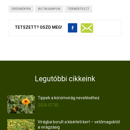
EREDMÉNYEK
KUTYASAMPON
TERMÉKTESZT
TETSZETT? OSZD MEG!
Legutóbbi cikkeink
Tippek a körömvirág neveléséhez
2026.07.30.
Virágba borult a kísérleti kert – vetőmagoktól
a virágzásig