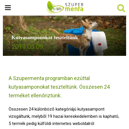
P
R
Kutyasamponokat teszteltünk
I
2019.05.09.
M
A
A Szupermenta programban ezúttal
R
kutyasamponokat teszteltünk. Összesen 24
terméket ellenőriztünk.
Y
Összesen 24 különböző kategóriájú kutyasampont
M
vizsgáltunk, melyből 19 hazai kereskedelemben is kapható,
5 termék pedig külföldi internetes weboldalról