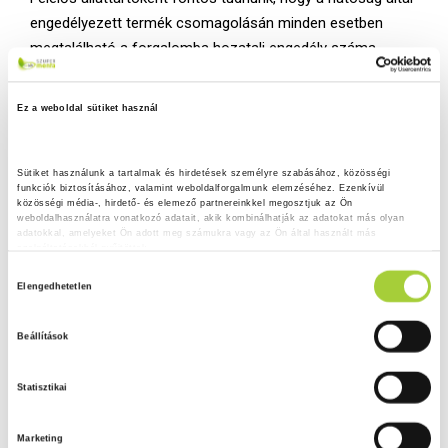
engedélyezett termék csomagolásán minden esetben
megtalálható a forgalomba hozatali engedély száma,
például: 093/2/B/2013 NÉBIH ÁTI. (Hivatkozási névként a
NÉBIH ÁTI helyett még az EU vagy ÁOGYTI vagy MgSzH
Ez a weboldal sütiket használ
betűsor is előfordulhat.)
Sütiket használunk a tartalmak és hirdetések személyre szabásához, közösségi 
funkciók biztosításához, valamint weboldalforgalmunk elemzéséhez. Ezenkívül 
közösségi média-, hirdető- és elemező partnereinkkel megosztjuk az Ön 
weboldalhasználatra vonatkozó adatait, akik kombinálhatják az adatokat más olyan 
adatokkal, amelyeket Ön adott meg számukra vagy az Ön által használt más 
szolgáltatásokból gyűjtöttek.
H
Adatkezelési tájékoztató
Elengedhetetlen
o
z
Beállítások
z
á
Statisztikai
j
á
Marketing
r