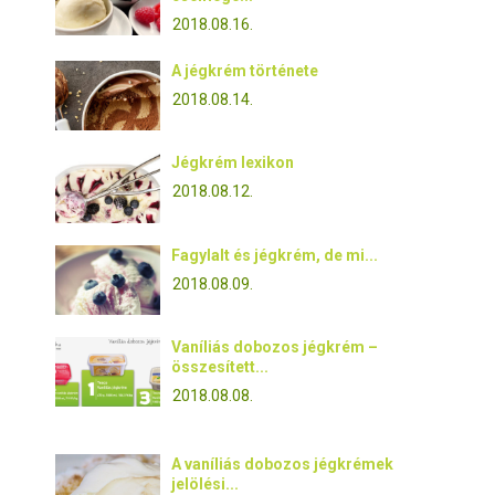
2018.08.16.
A jégkrém története
2018.08.14.
Jégkrém lexikon
2018.08.12.
Fagylalt és jégkrém, de mi...
2018.08.09.
Vaníliás dobozos jégkrém –
összesített...
2018.08.08.
A vaníliás dobozos jégkrémek
jelölési...