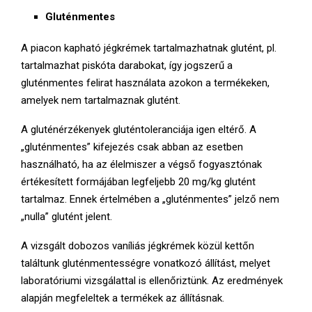
Gluténmentes
A piacon kapható jégkrémek tartalmazhatnak glutént, pl.
tartalmazhat piskóta darabokat, így jogszerű a
gluténmentes felirat használata azokon a termékeken,
amelyek nem tartalmaznak glutént.
A gluténérzékenyek gluténtoleranciája igen eltérő. A
„gluténmentes” kifejezés csak abban az esetben
használható, ha az élelmiszer a végső fogyasztónak
értékesített formájában legfeljebb 20 mg/kg glutént
tartalmaz. Ennek értelmében a „gluténmentes” jelző nem
„nulla” glutént jelent.
A vizsgált dobozos vaníliás jégkrémek közül kettőn
találtunk gluténmentességre vonatkozó állítást, melyet
laboratóriumi vizsgálattal is ellenőriztünk. Az eredmények
alapján megfeleltek a termékek az állításnak.