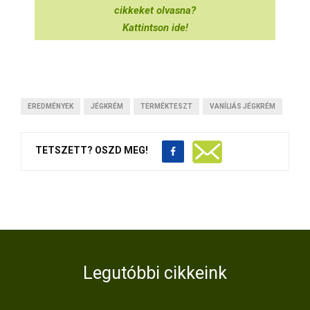
cikkeket olvasna?
Kattintson ide!
EREDMÉNYEK
JÉGKRÉM
TERMÉKTESZT
VANÍLIÁS JÉGKRÉM
TETSZETT? OSZD MEG!
Legutóbbi cikkeink