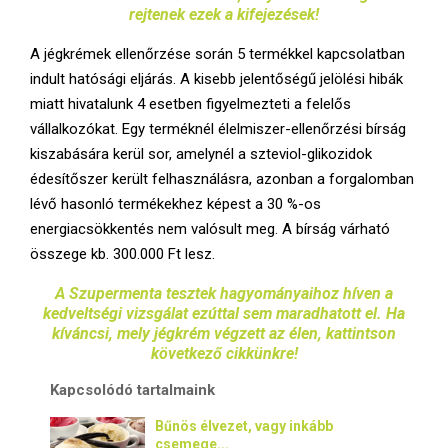
rejtenek ezek a kifejezések!
A jégkrémek ellenőrzése során 5 termékkel kapcsolatban
indult hatósági eljárás. A kisebb jelentőségű jelölési hibák
miatt hivatalunk 4 esetben figyelmezteti a felelős
vállalkozókat. Egy terméknél élelmiszer-ellenőrzési bírság
kiszabására kerül sor, amelynél a szteviol-glikozidok
édesítőszer került felhasználásra, azonban a forgalomban
lévő hasonló termékekhez képest a 30 %-os
energiacsökkentés nem valósult meg. A bírság várható
összege kb. 300.000 Ft lesz.
A Szupermenta tesztek hagyományaihoz híven a
kedveltségi vizsgálat ezúttal sem maradhatott el. Ha
kíváncsi, mely jégkrém végzett az élen, kattintson
következő cikkünkre!
Kapcsolódó tartalmaink
Bűnös élvezet, vagy inkább
csemege...