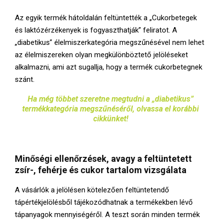
Az egyik termék hátoldalán feltüntették a „Cukorbetegek
és laktózérzékenyek is fogyaszthatják” feliratot. A
„diabetikus” élelmiszerkategória megszűnésével nem lehet
az élelmiszereken olyan megkülönböztető jelöléseket
alkalmazni, ami azt sugallja, hogy a termék cukorbetegnek
szánt.
Ha még többet szeretne megtudni a „diabetikus”
termékkategória megszűnéséről, olvassa el korábbi
cikkünket!
Minőségi ellenőrzések, avagy a feltüntetett
zsír-, fehérje és cukor tartalom vizsgálata
A vásárlók a jelölésen kötelezően feltüntetendő
tápértékjelölésből tájékozódhatnak a termékekben lévő
tápanyagok mennyiségéről. A teszt során minden termék