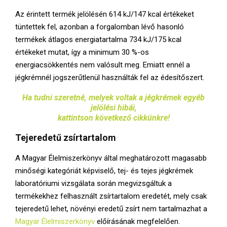
Az érintett termék jelölésén 614 kJ/147 kcal értékeket
tüntettek fel, azonban a forgalomban lévő hasonló
termékek átlagos energiatartalma 734 kJ/175 kcal
értékeket mutat, így a minimum 30 %-os
energiacsökkentés nem valósult meg. Emiatt ennél a
jégkrémnél jogszerűtlenül használták fel az édesítőszert.
Ha tudni szeretné, melyek voltak a jégkrémek egyéb
jelölési hibái,
kattintson következő cikkünkre!
Tejeredetű zsírtartalom
A Magyar Élelmiszerkönyv által meghatározott magasabb
minőségi kategóriát képviselő, tej- és tejes jégkrémek
laboratóriumi vizsgálata során megvizsgáltuk a
termékekhez felhasznált zsírtartalom eredetét, mely csak
tejeredetű lehet, növényi eredetű zsírt nem tartalmazhat a
Magyar Élelmiszerkönyv
előírásának megfelelően.