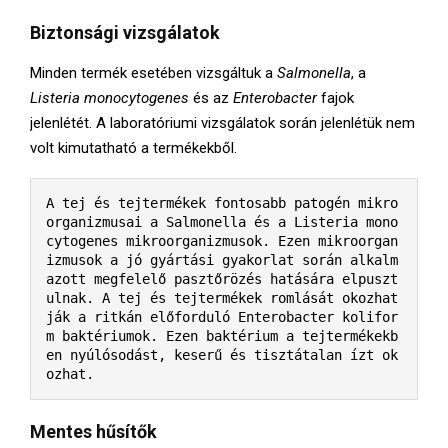
Biztonsági vizsgálatok
Minden termék esetében vizsgáltuk a
Salmonella
, a
Listeria monocytogenes
és az
Enterobacter
fajok
jelenlétét. A laboratóriumi vizsgálatok során jelenlétük nem
volt kimutatható a termékekből.
A tej és tejtermékek fontosabb patogén mikro
organizmusai a Salmonella és a Listeria mono
cytogenes mikroorganizmusok. Ezen mikroorgan
izmusok a jó gyártási gyakorlat során alkalm
azott megfelelő pasztőrözés hatására elpuszt
ulnak. A tej és tejtermékek romlását okozhat
ják a ritkán előforduló Enterobacter kolifor
m baktériumok. Ezen baktérium a tejtermékekb
en nyúlósodást, keserű és tisztátalan ízt ok
ozhat.
Mentes hűsítők