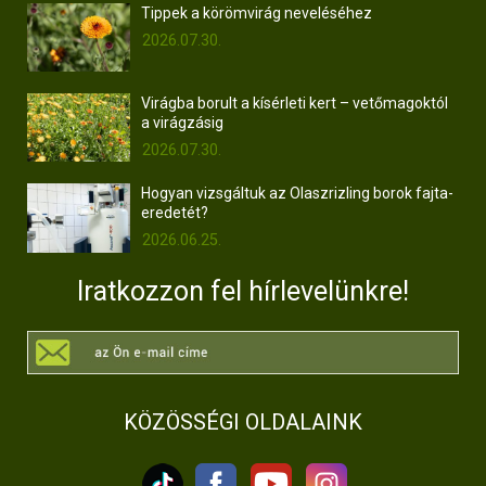
Tippek a körömvirág neveléséhez
2026.07.30.
Virágba borult a kísérleti kert – vetőmagoktól
a virágzásig
2026.07.30.
Hogyan vizsgáltuk az Olaszrizling borok fajta-
eredetét?
2026.06.25.
Iratkozzon fel hírlevelünkre!
KÖZÖSSÉGI OLDALAINK