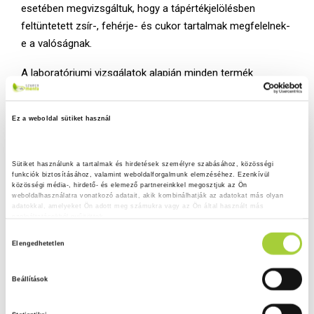
esetében megvizsgáltuk, hogy a tápértékjelölésben
feltüntetett zsír-, fehérje- és cukor tartalmak megfelelnek-
e a valóságnak.
A laboratóriumi vizsgálatok alapján minden termék
tápértékjelölése megfelel az abban foglaltaknak. A
vizsgálati eredmények értékeléséhez figyelembe vettük az
Ez a weboldal sütiket használ
élelmiszerek jelölésén feltüntetett tápértékek
tűréshatárának megállapításához használandó
uniós
útmutatót
, amely meghatározott toleranciát megenged.
Sütiket használunk a tartalmak és hirdetések személyre szabásához, közösségi 
funkciók biztosításához, valamint weboldalforgalmunk elemzéséhez. Ezenkívül 
közösségi média-, hirdető- és elemező partnereinkkel megosztjuk az Ön 
Egy termék esetében a laboratóriumi vizsgálat során
weboldalhasználatra vonatkozó adatait, akik kombinálhatják az adatokat más olyan 
kapott zsírtartalom érték alacsonyabb volt, mint a
adatokkal, amelyeket Ön adott meg számukra vagy az Ön által használt más 
szolgáltatásokból gyűjtöttek.
gyártmánylapban feltüntetett minimum érték. Emiatt a
H
Adatkezelési tájékoztató
felelős vállalkozót hivatalunk kötelezi a hiba javítására.
Elengedhetetlen
o
z
Édesítőszer-tartalom vizsgálata
Beállítások
z
A termékekhez felhasznált édesítőszerek felső
á