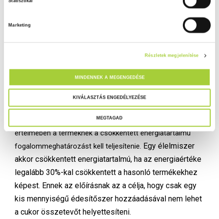
Statisztikai
határértékét
uniós rendelet
szabályozza. A fagyasztott
j
állapotban fogyasztható készítmények esetében a
á
szteviol-glikozidok édesítőszerként felhasznált
Marketing
r
adalékanyag felső határértéke 200 mg/kg. A rendelet ezen
u
édesítőszer felhasználása során korlátozást állít, mely
l
Részletek megjelenítése
á
szerint kizárólag csökkentett energiatartalmú vagy
s
hozzáadott cukor nélküli termékek esetén használható fel.
MINDENNEK A MEGENGEDÉSE
k
Egy jégkrém esetében a termék előállításához szteviol-
i
KIVÁLASZTÁS ENGEDÉLYEZÉSE
glikozidok édesítőszert is használtak. Az érintett termék
v
MEGTAGAD
tartalmazott cukrot (fruktózt), így a rendelet korlátozása
á
értelmében a terméknek a csökkentett energiatartalmú
l
a
Egy élelmiszer
fogalommeghatározást kell teljesítenie.
s
akkor csökkentett energiatartalmú, ha az energiaértéke
z
legalább 30%-kal csökkentett a hasonló termékekhez
t
képest. Ennek az előírásnak az a célja, hogy csak egy
á
kis mennyiségű édesítőszer hozzáadásával nem lehet
s
a cukor összetevőt helyettesíteni.
a