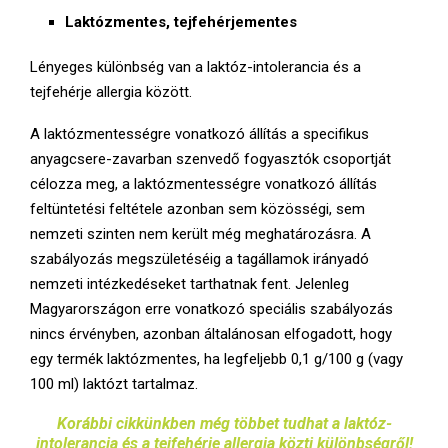
Laktózmentes, tejfehérjementes
Lényeges különbség van a laktóz-intolerancia és a
tejfehérje allergia között.
A laktózmentességre vonatkozó állítás a specifikus
anyagcsere-zavarban szenvedő fogyasztók csoportját
célozza meg, a laktózmentességre vonatkozó állítás
feltüntetési feltétele azonban sem közösségi, sem
nemzeti szinten nem került még meghatározásra. A
szabályozás megszületéséig a tagállamok irányadó
nemzeti intézkedéseket tarthatnak fent. Jelenleg
Magyarországon erre vonatkozó speciális szabályozás
nincs érvényben, azonban általánosan elfogadott, hogy
egy termék laktózmentes, ha legfeljebb 0,1 g/100 g (vagy
100 ml) laktózt tartalmaz.
Korábbi cikkünkben még többet tudhat a laktóz-
intolerancia és a tejfehérje allergia közti különbségről!