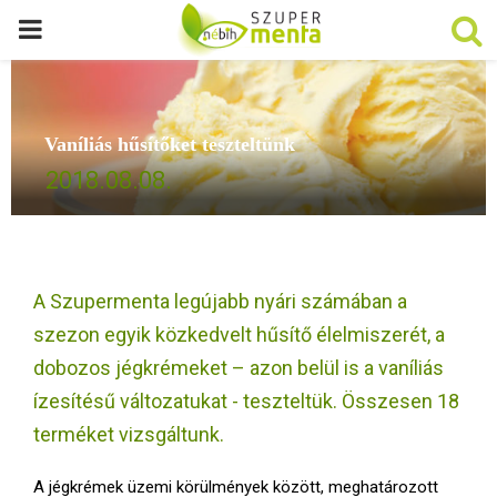
P
R
Vaníliás hűsítőket teszteltünk
I
2018.08.08.
M
A
A Szupermenta legújabb nyári számában a
R
szezon egyik közkedvelt hűsítő élelmiszerét, a
dobozos jégkrémeket – azon belül is a vaníliás
Y
ízesítésű változatukat - teszteltük. Összesen 18
terméket vizsgáltunk.
M
A jégkrémek üzemi körülmények között, meghatározott