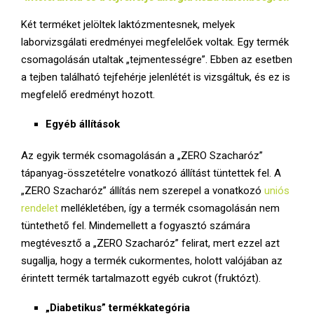
Két terméket jelöltek laktózmentesnek, melyek
laborvizsgálati eredményei megfelelőek voltak. Egy termék
csomagolásán utaltak „tejmentességre”. Ebben az esetben
a tejben található tejfehérje jelenlétét is vizsgáltuk, és ez is
megfelelő eredményt hozott.
Egyéb állítások
Az egyik termék csomagolásán a „ZERO Szacharóz”
tápanyag-összetételre vonatkozó állítást tüntettek fel. A
„ZERO Szacharóz” állítás nem szerepel a vonatkozó
uniós
rendelet
mellékletében, így a termék csomagolásán nem
tüntethető fel. Mindemellett a fogyasztó számára
megtévesztő a „ZERO Szacharóz” felirat, mert ezzel azt
sugallja, hogy a termék cukormentes, holott valójában az
érintett termék tartalmazott egyéb cukrot (fruktózt).
„Diabetikus” termékkategória