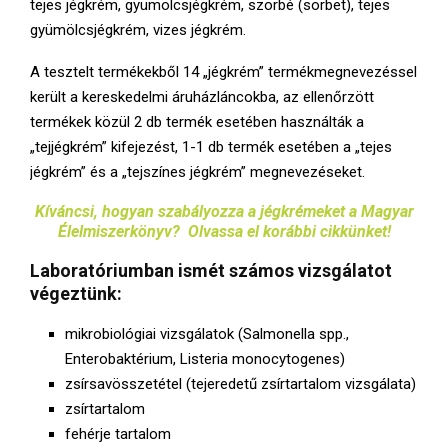
tejes jégkrém, gyümölcsjégkrém, szorbé (sorbet), tejes
gyümölcsjégkrém, vizes jégkrém.
A tesztelt termékekből 14 „jégkrém” termékmegnevezéssel
került a kereskedelmi áruházláncokba, az ellenőrzött
termékek közül 2 db termék esetében használták a
„tejjégkrém” kifejezést, 1-1 db termék esetében a „tejes
jégkrém” és a „tejszínes jégkrém” megnevezéseket.
Kíváncsi, hogyan szabályozza a jégkrémeket a Magyar
Élelmiszerkönyv? Olvassa el korábbi cikkünket!
Laboratóriumban
ismét számos vizsgálatot
végeztünk:
mikrobiológiai vizsgálatok (Salmonella spp.,
Enterobaktérium, Listeria monocytogenes)
zsírsavösszetétel (tejeredetű zsírtartalom vizsgálata)
zsírtartalom
fehérje tartalom