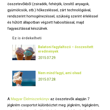
E
összetevőkből (zsiradék, fehérjék, ízesítő anyagok,
gyümölcsök, stb.) hőkezeléssel, zárt technológiával,
N
rendszerint homogénezéssel, szükség szerint érleléssel
és hűtött állapotban végzett habosítással, majd
U
fagyasztással készülnek.
Ez is érdekelheti
Balatoni fagylaltozó – összesített
eredmények
2015.07.29.
Nem mind fagyi, ami olvad
2015.07.28.
A
Magyar Élelmiszerkönyv
az összetevők alapján 7
jégkrém csoportot különböztet meg: jégkrém, tejjégkrém,