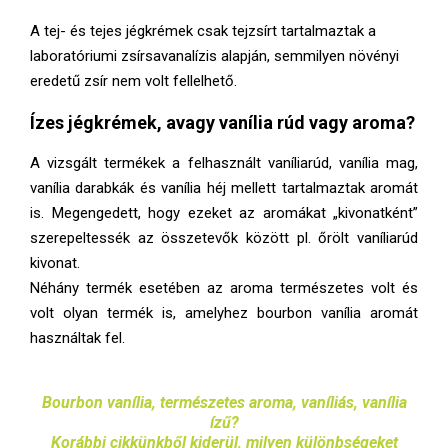
A tej- és tejes jégkrémek csak tejzsírt tartalmaztak a
laboratóriumi zsírsavanalízis alapján, semmilyen növényi
eredetű zsír nem volt fellelhető.
Ízes jégkrémek, avagy vanília rúd vagy aroma?
A vizsgált termékek a felhasznált vaníliarúd, vanília mag,
vanília darabkák és vanília héj mellett tartalmaztak aromát
is. Megengedett, hogy ezeket az aromákat „kivonatként”
szerepeltessék az összetevők között pl. őrölt vaníliarúd
kivonat.
Néhány termék esetében az aroma természetes volt és
volt olyan termék is, amelyhez bourbon vanília aromát
használtak fel.
Bourbon vanília, természetes aroma, vaníliás, vanília
ízű?
Korábbi cikkünkből kiderül, milyen különbségeket