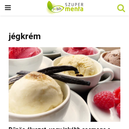
P
R
jégkrém
I
M
A
R
Y
M