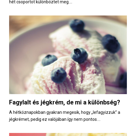
hét csoportot különböztet meg....
Fagylalt és jégkrém, de mi a különbség?
A hétköznapokban gyakran megesik, hogy „lefagyizzuk” a
jégkrémet, pedig ez valójában így nem pontos....