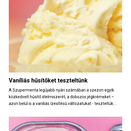
Vaníliás hűsítőket teszteltünk
A Szupermenta legújabb nyári számában a szezon egyik
közkedvelt hűsítő élelmiszerét, a dobozos jégkrémeket –
azon belül is a vaníliás ízesítésű változatukat - teszteltük....