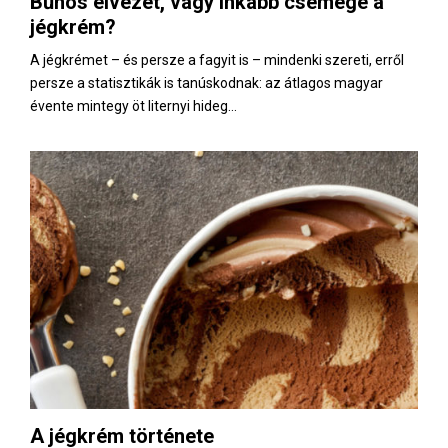
Bűnös élvezet, vagy inkább csemege a
E
jégkrém?
N
A jégkrémet – és persze a fagyit is – mindenki szereti, erről
persze a statisztikák is tanúskodnak: az átlagos magyar
évente mintegy öt liternyi hideg...
U
A jégkrém története