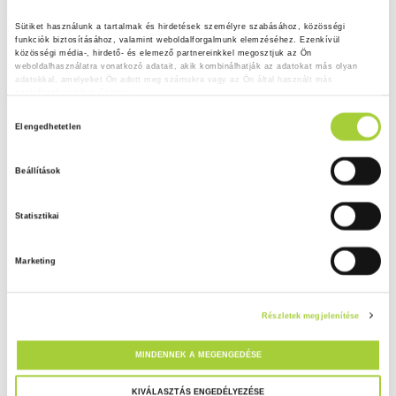
Sütiket használunk a tartalmak és hirdetések személyre szabásához, közösségi 
funkciók biztosításához, valamint weboldalforgalmunk elemzéséhez. Ezenkívül 
közösségi média-, hirdető- és elemező partnereinkkel megosztjuk az Ön 
weboldalhasználatra vonatkozó adatait, akik kombinálhatják az adatokat más olyan 
adatokkal, amelyeket Ön adott meg számukra vagy az Ön által használt más 
szolgáltatásokból gyűjtöttek.
H
Adatkezelési tájékoztató
Elengedhetetlen
o
z
Beállítások
z
á
Statisztikai
j
á
Marketing
r
u
l
Részletek megjelenítése
á
s
MINDENNEK A MEGENGEDÉSE
k
i
KIVÁLASZTÁS ENGEDÉLYEZÉSE