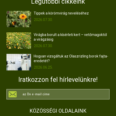
Legutóbbi cikkeink
Tippek a körömvirág neveléséhez
2026.07.30.
Virágba borult a kísérleti kert – vetőmagoktól
a virágzásig
2026.07.30.
Hogyan vizsgáltuk az Olaszrizling borok fajta-
eredetét?
2026.06.25.
Iratkozzon fel hírlevelünkre!
KÖZÖSSÉGI OLDALAINK