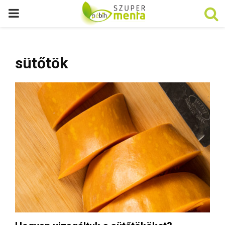
P
R
sütőtök
I
M
A
R
Y
M