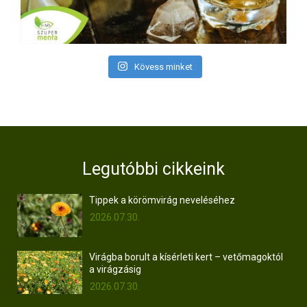
Kövess minket
Legutóbbi cikkeink
Tippek a körömvirág neveléséhez
2026.07.30.
Virágba borult a kísérleti kert – vetőmagoktól
a virágzásig
2026.07.30.