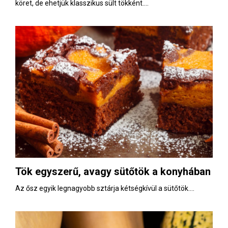
köret, de ehetjük klasszikus sült tökként....
Tök egyszerű, avagy sütőtök a konyhában
Az ősz egyik legnagyobb sztárja kétségkívül a sütőtök....