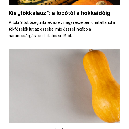
Kis „tökkalauz”: a lopótól a hokkaidóig
A tökről többségünknek az év nagy részében óhatatlanul a
tökfőzelék jut az eszébe, míg ősszel inkább a
narancssárgára sült, illatos sütőtök....