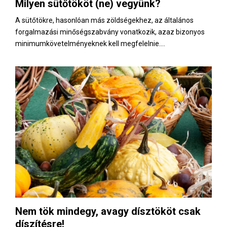
Milyen sütőtököt (ne) vegyünk?
A sütőtökre, hasonlóan más zöldségekhez, az általános
forgalmazási minőségszabvány vonatkozik, azaz bizonyos
minimumkövetelményeknek kell megfelelnie....
Nem tök mindegy, avagy dísztököt csak
díszítésre!