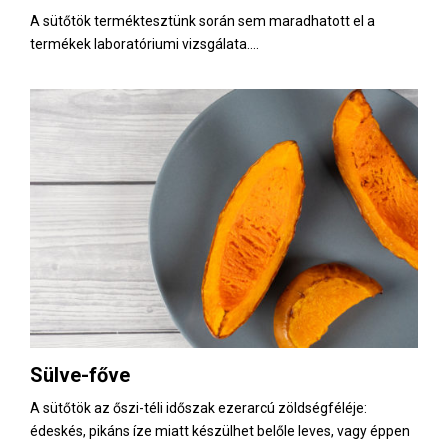
A sütőtök terméktesztünk során sem maradhatott el a
termékek laboratóriumi vizsgálata....
Sülve-főve
A sütőtök az őszi-téli időszak ezerarcú zöldségféléje:
édeskés, pikáns íze miatt készülhet belőle leves, vagy éppen