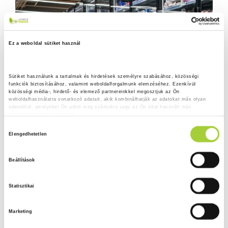
Ez a weboldal sütiket használ
Sütiket használunk a tartalmak és hirdetések személyre szabásához, közösségi 
funkciók biztosításához, valamint weboldalforgalmunk elemzéséhez. Ezenkívül 
közösségi média-, hirdető- és elemező partnereinkkel megosztjuk az Ön 
weboldalhasználatra vonatkozó adatait, akik kombinálhatják az adatokat más olyan 
adatokkal, amelyeket Ön adott meg számukra vagy az Ön által használt más 
szolgáltatásokból gyűjtöttek.
H
Adatkezelési tájékoztató
Elengedhetetlen
o
z
Beállítások
z
á
Statisztikai
j
á
Marketing
r
u