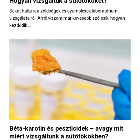
Hogyan vizsgáltuk a sütőtököket?
E
Sokat hallunk a zöldségek és gyümölcsök laboratóriumi
vizsgálatairól. Arról viszont már kevesebb szó esik, hogyan
N
kezdődik....
U
Béta-karotin és peszticidek – avagy mit
miért vizsgáltunk a sütőtökökben?