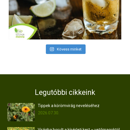
Kövess minket
Legutóbbi cikkeink
Tippek a körömvirág neveléséhez
2026.07.30.
Virágba borult a kísérleti kert – vetőmagoktól