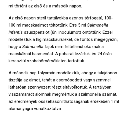
mi történt az első és a második napon.
Az első napon steril tartályokba azonos térfogatú, 100-
100 ml macskaalmot töltöttünk. Erre 5 ml
Salmonella
Infantis
szuszpenziót (ún. inoculumot) öntöttünk. Ezzel
modelleztük a híg macskaürüléket, de fontos megjegyezni,
hogy a
Salmonella
fajok nem feltétlenül okoznak a
macskáknál hasmenést. A poharat lezártuk, és 24 órán
keresztül szobahőmérsékleten tartottuk.
A második nap folyamán modelleztük, ahogy a tulajdonos
tisztítja az almot, tehát a csomósodott vagy szemmel
láthatóan szennyezett részt eltávolítottuk. A tartályban
visszamaradt alomnak megmértük a szalmonella számát,
az eredmények összehasonlíthatóságának érdekében 1 ml
alomanyagra vonatkoztatva.