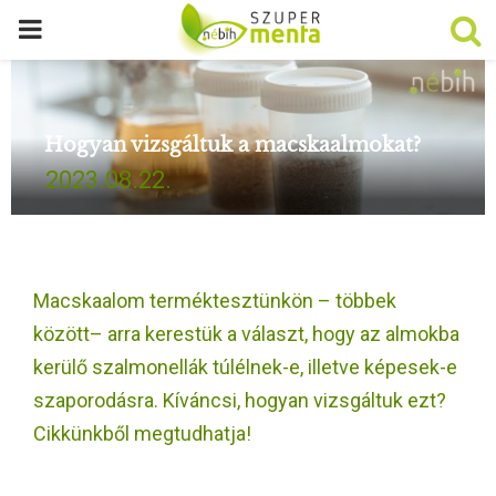
P
R
Hogyan vizsgáltuk a macskaalmokat?
I
2023.08.22.
M
A
Macskaalom terméktesztünkön – többek
R
között– arra kerestük a választ, hogy az almokba
kerülő szalmonellák túlélnek-e, illetve képesek-e
Y
szaporodásra. Kíváncsi, hogyan vizsgáltuk ezt?
Cikkünkből megtudhatja!
M