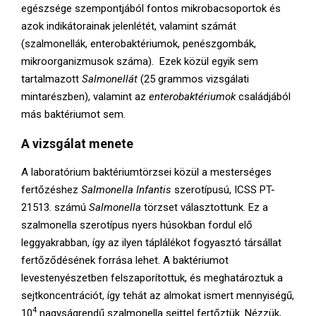
egészsége szempontjából fontos mikrobacsoportok és
azok indikátorainak jelenlétét, valamint számát
(szalmonellák, enterobaktériumok, penészgombák,
mikroorganizmusok száma). Ezek közül egyik sem
tartalmazott
Salmonellát
(25 grammos vizsgálati
mintarészben), valamint az
enterobaktériumok
családjából
más baktériumot sem.
A vizsgálat menete
A laboratórium baktériumtörzsei közül a mesterséges
fertőzéshez
Salmonella Infantis
szerotípusú, ICSS PT-
21513. számú
Salmonella
törzset választottunk. Ez a
szalmonella szerotípus nyers húsokban fordul elő
leggyakrabban, így az ilyen táplálékot fogyasztó társállat
fertőződésének forrása lehet. A baktériumot
levestenyészetben felszaporítottuk, és meghatároztuk a
sejtkoncentrációt, így tehát az almokat ismert mennyiségű,
4
10
nagyságrendű szalmonella sejttel fertőztük. Nézzük,