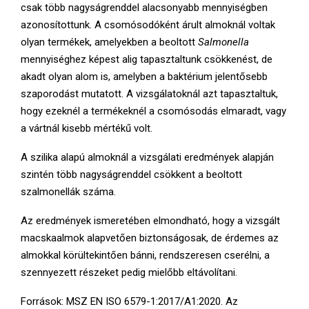
csak több nagyságrenddel alacsonyabb mennyiségben
azonosítottunk. A csomósodóként árult almoknál voltak
olyan termékek, amelyekben a beoltott
Salmonella
mennyiséghez képest alig tapasztaltunk csökkenést, de
akadt olyan alom is, amelyben a baktérium jelentősebb
szaporodást mutatott. A vizsgálatoknál azt tapasztaltuk,
hogy ezeknél a termékeknél a csomósodás elmaradt, vagy
a vártnál kisebb mértékű volt.
A szilika alapú almoknál a vizsgálati eredmények alapján
szintén több nagyságrenddel csökkent a beoltott
szalmonellák száma.
Az eredmények ismeretében elmondható, hogy a vizsgált
macskaalmok alapvetően biztonságosak, de érdemes az
almokkal körültekintően bánni, rendszeresen cserélni, a
szennyezett részeket pedig mielőbb eltávolítani.
Források: MSZ EN ISO 6579-1:2017/A1:2020. Az