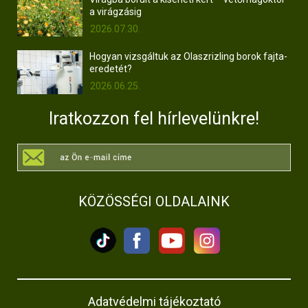
a virágzásig
2026.07.30.
Hogyan vizsgáltuk az Olaszrizling borok fajta-
eredetét?
2026.06.25.
Iratkozzon fel hírlevelünkre!
KÖZÖSSÉGI OLDALAINK
Adatvédelmi tájékoztató