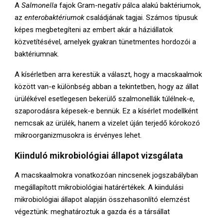
E
A
Salmonella
fajok Gram-negatív pálca alakú baktériumok,
az
enterobaktériumok
családjának tagjai. Számos típusuk
N
képes megbetegíteni az embert akár a háziállatok
közvetítésével, amelyek gyakran tünetmentes hordozói a
baktériumnak.
U
A kísérletben arra kerestük a választ, hogy a macskaalmok
között van-e különbség abban a tekintetben, hogy az állat
ürülékével esetlegesen bekerülő szalmonellák túlélnek-e,
szaporodásra képesek-e bennük. Ez a kísérlet modellként
nemcsak az ürülék, hanem a vizelet úján terjedő kórokozó
mikroorganizmusokra is érvényes lehet.
Kiinduló mikrobiológiai állapot vizsgálata
A macskaalmokra vonatkozóan nincsenek jogszabályban
megállapított mikrobiológiai határértékek. A kiindulási
mikrobiológiai állapot alapján összehasonlító elemzést
végeztünk: meghatároztuk a gazda és a társállat